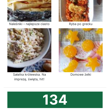
Naleśniki – najlepsze ciasto
Ryba po grecku
Sałatka królewska. Na
Domowe żelki
imprezę, święta, hit!
134