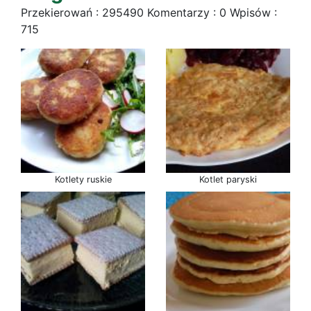
Przekierowań : 295490 Komentarzy : 0 Wpisów :
715
Kotlety ruskie
Kotlet paryski