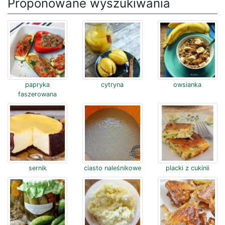
Proponowane wyszukiwania
papryka
cytryna
owsianka
faszerowana
sernik
ciasto naleśnikowe
placki z cukinii