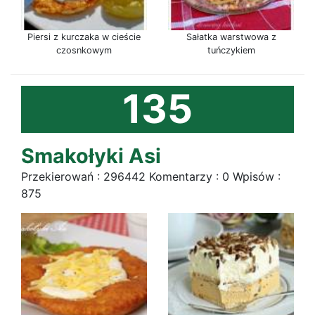
Piersi z kurczaka w cieście
Sałatka warstwowa z
czosnkowym
tuńczykiem
135
Smakołyki Asi
Przekierowań : 296442 Komentarzy : 0 Wpisów :
875