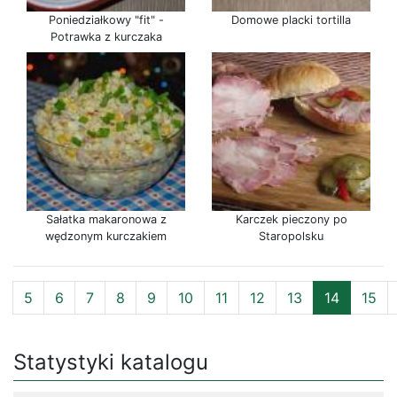
Poniedziałkowy "fit" -
Domowe placki tortilla
Potrawka z kurczaka
Sałatka makaronowa z
Karczek pieczony po
wędzonym kurczakiem
Staropolsku
5
6
7
8
9
10
11
12
13
14
15
Statystyki katalogu