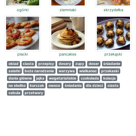
ogórki
ziemniaki
skrzydełka
placki
pancakes
przekąski
obiad
ciasta
przepisy
desery
zupy
deser
śniadanie
salatki
boże narodzenie
warzywa
wielkanoc
przekaski
dania główne
jajka
wegetariańskie
czekolada
kolacja
na słodko
kurczak
owoce
śniadania
dla dzieci
ciasto
cebula
przetwory