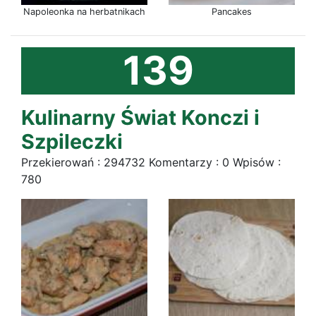
Napoleonka na herbatnikach
Pancakes
139
Kulinarny Świat Konczi i
Szpileczki
Przekierowań : 294732 Komentarzy : 0 Wpisów :
780