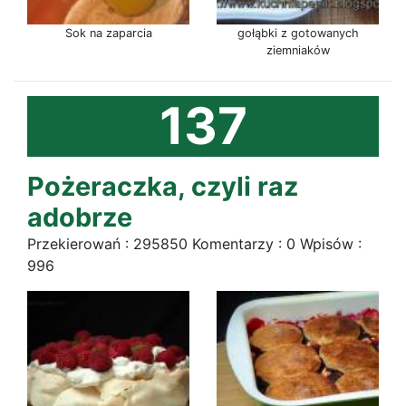
Sok na zaparcia
gołąbki z gotowanych
ziemniaków
137
Pożeraczka, czyli raz
adobrze
Przekierowań : 295850 Komentarzy : 0 Wpisów :
996