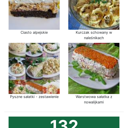
Ciasto alpejskie
Kurczak schowany w
naleśnikach
Pyszne sałatki - zestawienie
Warstwowa sałatka z
nowalijkami
132