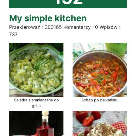
My simple kitchen
Przekierowań : 303165 Komentarzy : 0 Wpisów :
737
Sałatka ziemniaczana do
Schab po bałkańsku
grilla