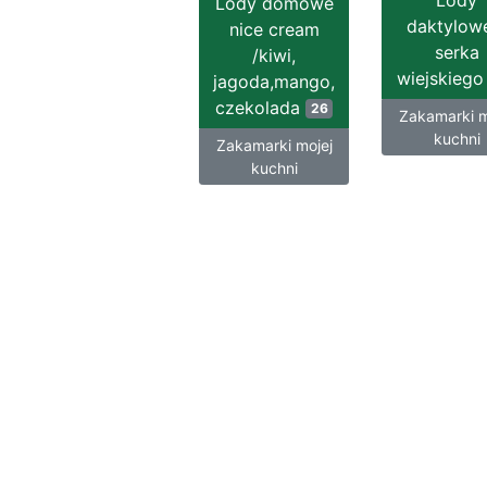
Lody
Lody domowe
daktylow
nice cream
serka
/kiwi,
wiejskieg
jagoda,mango,
czekolada
26
Zakamarki m
kuchni
Zakamarki mojej
kuchni