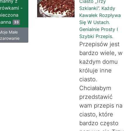
manny z
Ciasto „Trzy
rówkami -
Szklanki”. Każdy
pieczona
Kawałek Rozpływa
anna
Się W Ustach.
33
Genialnie Prosty I
Moje Małe
Szybki Przepis.
zarowanie
Przepisów jest
bardzo wiele, w
każdym domu
króluje inne
ciasto.
Chciałabym
przedstawić
wam przepis na
ciasto, które
bardzo często