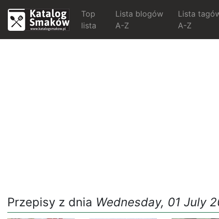
Top
Lista blogów
Lista tagó
lista
A-Z
A-Z
Przepisy z dnia
Wednesday, 01 July 