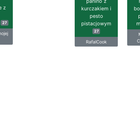
panino z
e z
kurczakiem i
bo
pesto
o
27
pistacjowym
m
27
ojej
C
RafalCook