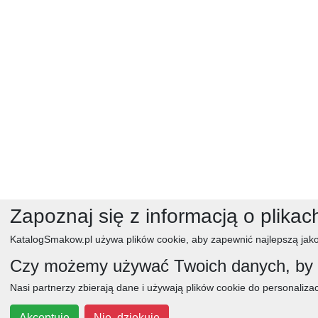
Zapoznaj się z informacją o plikac
KatalogSmakow.pl używa plików cookie, aby zapewnić najlepszą jako
Czy możemy używać Twoich danych, by w
Nasi partnerzy zbierają dane i używają plików cookie do personalizac
obiad
ciasta
przepisy
desery
zupy
deser
Akceptuję
Nie, dziękuję