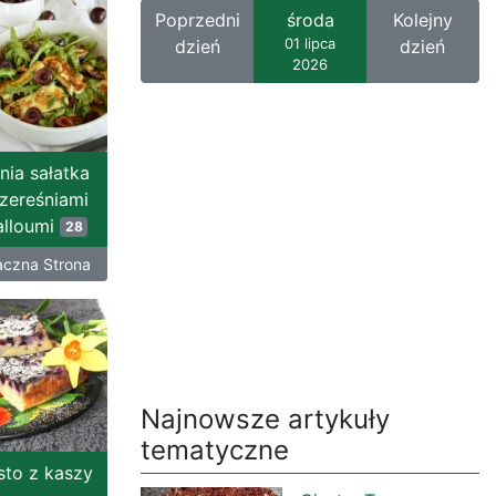
Poprzedni
środa
Kolejny
01 lipca
dzień
dzień
2026
nia sałatka
zereśniami
alloumi
28
czna Strona
Najnowsze artykuły
tematyczne
sto z kaszy