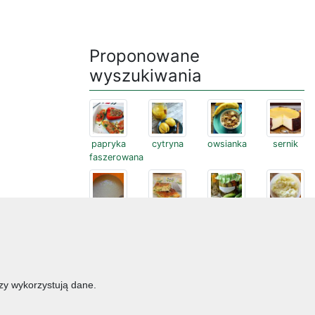
Proponowane
wyszukiwania
papryka
cytryna
owsianka
sernik
faszerowana
ciasto
placki z
ogórki
ziemniaki
naleśnikowe
cukinii
erzy wykorzystują dane.
skrzydełka
placki
pancakes
przekąski
dania główne
jajka
wegetariańskie
czekolada