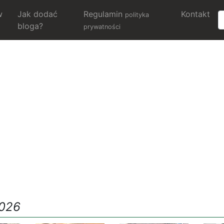
w
Jak dodać
Regulamin
Kontakt
polityka
bloga?
prywatności
2026