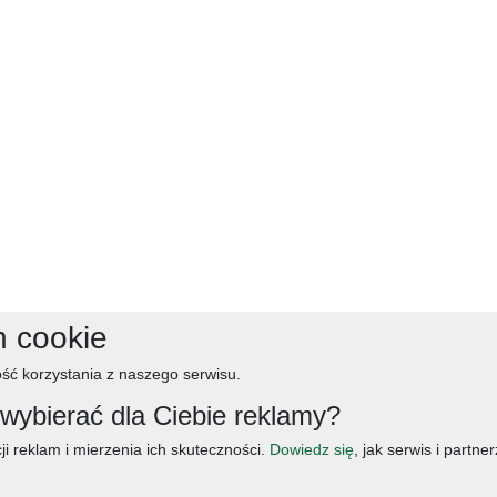
h cookie
ść korzystania z naszego serwisu.
ybierać dla Ciebie reklamy?
ji reklam i mierzenia ich skuteczności.
Dowiedz się
, jak serwis i partn
śniadanie
salatki
boże narodzenie
warzywa
wielkanoc
przekaski