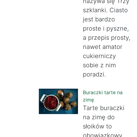
nazywa się Trzy
szklanki. Ciasto
jest bardzo
proste i pyszne,
a przepis prosty,
nawet amator
cukierniczy
sobie z nim
poradzi.
Buraczki tarte na
zimę
Tarte buraczki
na zimę do
słoików to
obowiązkowy