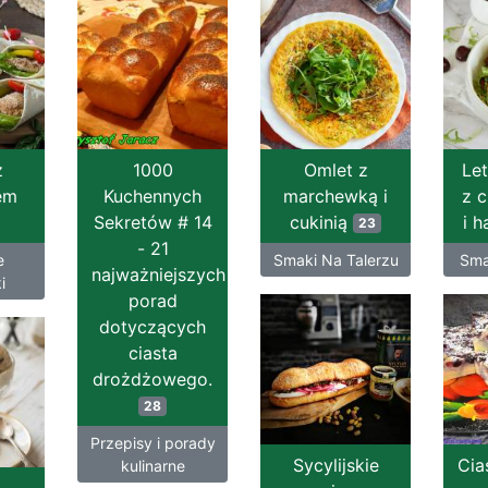
z
1000
Omlet z
Let
em
Kuchennych
marchewką i
z c
Sekretów # 14
cukinią
i h
23
- 21
e
Smaki Na Talerzu
Sma
najważniejszych
i
porad
dotyczących
ciasta
drożdżowego.
28
Przepisy i porady
Sycylijskie
Cia
kulinarne