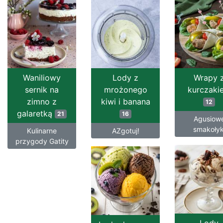
Waniliowy
Lody z
Wrapy 
sernik na
mrożonego
kurczaki
zimno z
kiwi i banana
12
galaretką
21
16
Agusiow
smakołyk
Kulinarne
AZgotuj!
przygody Gatity