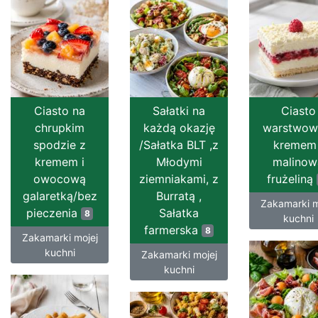
Ciasto na
Sałatki na
Ciasto
chrupkim
każdą okazję
warstwow
spodzie z
/Sałatka BLT ,z
kremem 
kremem i
Młodymi
malinow
owocową
ziemniakami, z
frużeliną
galaretką/bez
Burratą ,
Zakamarki m
pieczenia
Sałatka
8
kuchni
farmerska
8
Zakamarki mojej
kuchni
Zakamarki mojej
kuchni