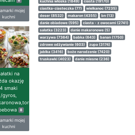
olecam
8
kuchnia włoska
(1849)
ciasta
(19170)
ciastka-ciasteczka
(77)
wielkanoc
(7235)
amarki mojej
deser
(8532)
makaron
(4355)
bn
(13)
kuchni
danie obiadowe
(595)
ciasta - z owocami
(2741)
sałatka
(3223)
danie makaronowe
(5)
warzywa
(7364)
babka
(643)
banan
(1750)
zdrowe odżywianie
(603)
zupa
(3174)
jablka
(3416)
boże narodzenie
(7420)
truskawki
(4023)
danie miesne
(236)
ałatki na
żda okazję
4 smaki
/gyros,
aronowa,tortellini,
bebowa
8
amarki mojej
kuchni