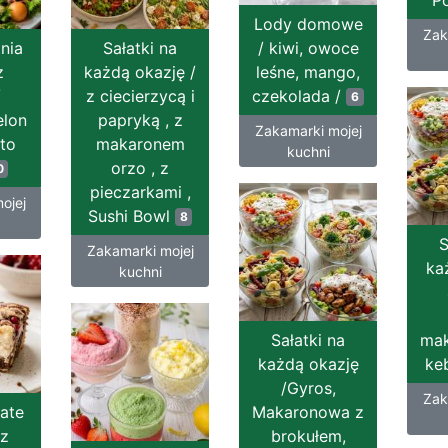
P
Lody domowe
Zak
tnia
Sałatki na
/ kiwi, owoce
z
każdą okazję /
leśne, mango,
/
z ciecierzycą i
czekolada /
6
elon
papryką , z
Zakamarki mojej
tto
makaronem
kuchni
orzo , z
0
pieczarkami ,
ojej
Sushi Bowl
8
S
Zakamarki mojej
ka
kuchni
Sałatki na
mak
każdą okazję
ke
/Gyros,
Zak
iate
Makaronowa z
 z
brokułem,