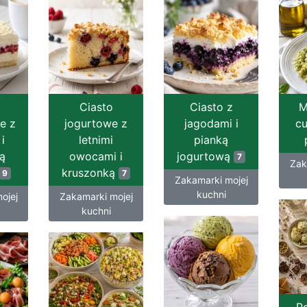
Ciasto
Ciasto z
M
e z
jogurtowe z
jagodami i
c
i
letnimi
pianką
ą
owocami i
jogurtową
7
Zak
kruszonką
9
7
Zakamarki mojej
kuchni
ojej
Zakamarki mojej
kuchni