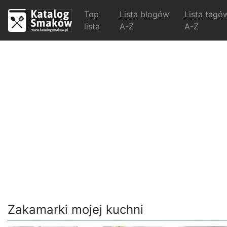
Top
Lista blogów
Lista tagó
lista
A-Z
A-Z
Zakamarki mojej kuchni