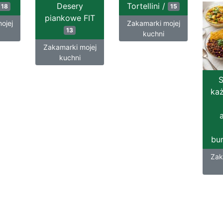
Desery
Tortellini /
18
15
piankowe FIT
ojej
Zakamarki mojej
13
kuchni
Zakamarki mojej
kuchni
S
każ
bu
Zak