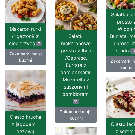
Sałatka le
prosto 
Makaron rurki
Włoch 
/rigattoni/ z
Sałatki
Burrata, m
ciecierzycą
makaronowe
i prosciu
7
prosto z Italii
crudo
1
Zakamarki mojej
/Caprese,
kuchni
Zakamarki m
Burrata z
kuchni
pomidorkami,
Mozarella z
suszonymi
pomidorami
11
Zakamarki mojej
Ciasto kruche
kuchni
z jagodami i
Ciasto łac
bezową
z serem