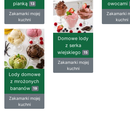
pianką
owocami
13
Zakamarki mojej
Zakamarki m
kuchni
kuchni
Domowe lody
z serka
wiejskiego
15
Zakamarki mojej
kuchni
Lody domowe
z mrożonych
bananów
19
Zakamarki mojej
kuchni