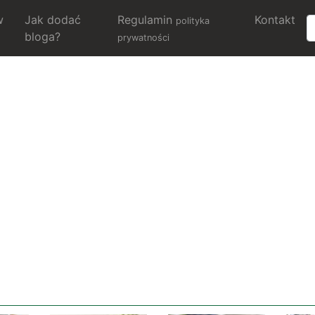
w
Jak dodać
Regulamin
Kontakt
polityka
bloga?
prywatności