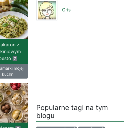
Cris
akaron z
ukiniowym
pesto
7
amarki mojej
kuchni
Popularne tagi na tym
blogu