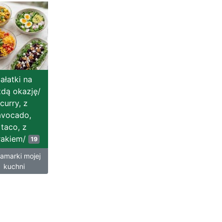
ałatki na
dą okazję/
curry, z
avocado,
taco, z
rakiem/
19
amarki mojej
kuchni