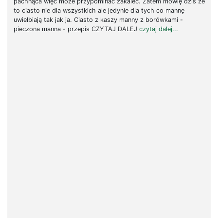
pachnąca więc może przypominać zakalec. Zatem mówię dziś że
to ciasto nie dla wszystkich ale jedynie dla tych co mannę
uwielbiają tak jak ja. Ciasto z kaszy manny z borówkami -
pieczona manna - przepis CZYTAJ DALEJ
czytaj dalej...