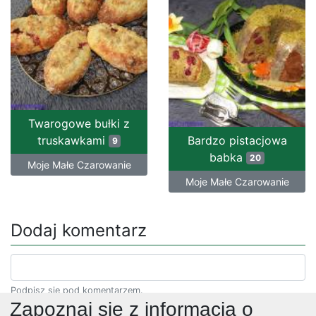
Twarogowe bułki z
truskawkami
Bardzo pistacjowa
9
babka
20
Moje Małe Czarowanie
Moje Małe Czarowanie
Dodaj komentarz
Podpisz się pod komentarzem.
Zapoznaj się z informacją o