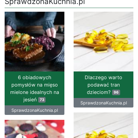
SprawdzonaKuchnia.pl
6 obiadowych
Dlaczego warto
pomysłów na mięso
podawać tran
mielone idealnych na
dzieciom?
96
jesień
73
SprawdzonaKuchnia.pl
SprawdzonaKuchnia.pl