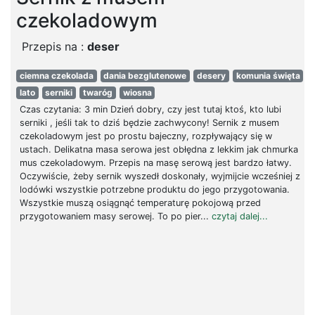
czekoladowym
Przepis na :
deser
ciemna czekolada
dania bezglutenowe
desery
komunia święta
lato
serniki
twaróg
wiosna
Czas czytania: 3 min Dzień dobry, czy jest tutaj ktoś, kto lubi
serniki , jeśli tak to dziś będzie zachwycony! Sernik z musem
czekoladowym jest po prostu bajeczny, rozpływający się w
ustach. Delikatna masa serowa jest obłędna z lekkim jak chmurka
mus czekoladowym. Przepis na masę serową jest bardzo łatwy.
Oczywiście, żeby sernik wyszedł doskonały, wyjmijcie wcześniej z
lodówki wszystkie potrzebne produktu do jego przygotowania.
Wszystkie muszą osiągnąć temperaturę pokojową przed
przygotowaniem masy serowej. To po pier...
czytaj dalej...