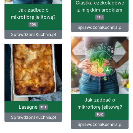
Ciastka czekoladowe
Jak zadbać o
z miękkim środkiem
mikroflorę jelitową?
113
158
SprawdzonaKuchnia.pl
SprawdzonaKuchnia.pl
Jak zadbać o
Lasagne
mikroflorę jelitową?
151
102
SprawdzonaKuchnia.pl
SprawdzonaKuchnia.pl