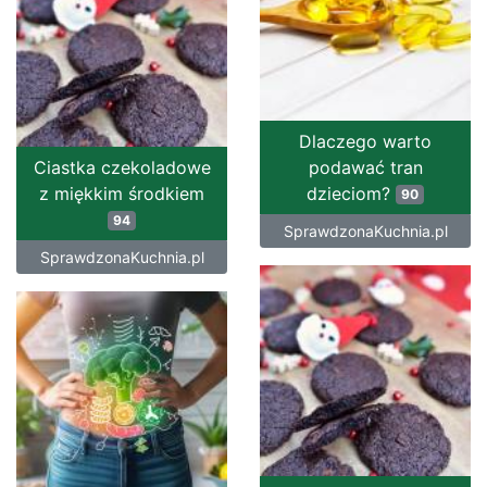
Dlaczego warto
Ciastka czekoladowe
podawać tran
z miękkim środkiem
dzieciom?
90
94
SprawdzonaKuchnia.pl
SprawdzonaKuchnia.pl