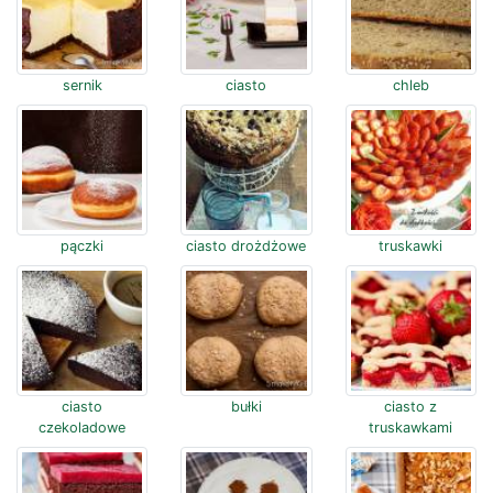
sernik
ciasto
chleb
pączki
ciasto drożdżowe
truskawki
ciasto
bułki
ciasto z
czekoladowe
truskawkami