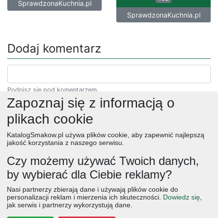
SprawdzonaKuchnia.pl
SprawdzonaKuchnia.pl
Dodaj komentarz
Podpisz się pod komentarzem.
Zapoznaj się z informacją o
plikach cookie
KatalogSmakow.pl używa plików cookie, aby zapewnić najlepszą
jakość korzystania z naszego serwisu.
Czy możemy używać Twoich danych,
by wybierać dla Ciebie reklamy?
obiad
ciasta
przepisy
desery
zupy
deser
śniadanie
Nasi partnerzy zbierają dane i używają plików cookie do
salatki
boże narodzenie
warzywa
wielkanoc
przekaski
personalizacji reklam i mierzenia ich skuteczności.
Dowiedz się
,
jak serwis i partnerzy wykorzystują dane.
dania główne
jajka
wegetariańskie
czekolada
kolacja