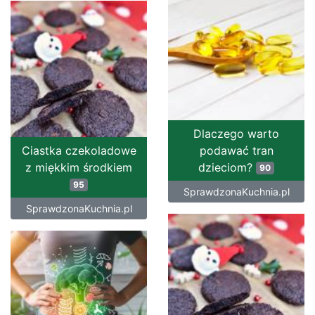
Dlaczego warto
Ciastka czekoladowe
podawać tran
z miękkim środkiem
dzieciom?
90
95
SprawdzonaKuchnia.pl
SprawdzonaKuchnia.pl