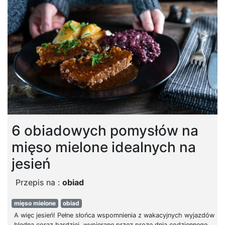
6 obiadowych pomysłów na
mięso mielone idealnych na
jesień
Przepis na :
obiad
mięso mielone
obiad
A więc jesień! Pełne słońca wspomnienia z wakacyjnych wyjazdów
bledną coraz bardziej, wypierane przez prozę dnia codziennego.