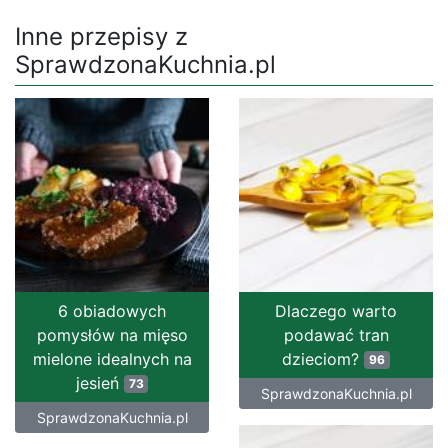
Inne przepisy z
SprawdzonaKuchnia.pl
6 obiadowych
Dlaczego warto
pomysłów na mięso
podawać tran
mielone idealnych na
dzieciom?
96
jesień
73
SprawdzonaKuchnia.pl
SprawdzonaKuchnia.pl