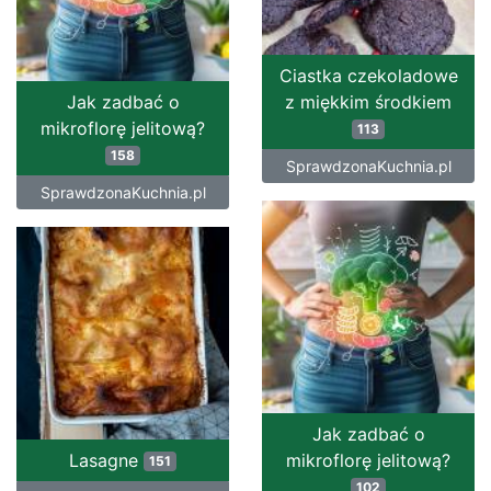
Ciastka czekoladowe
Jak zadbać o
z miękkim środkiem
mikroflorę jelitową?
113
158
SprawdzonaKuchnia.pl
SprawdzonaKuchnia.pl
Jak zadbać o
Lasagne
mikroflorę jelitową?
151
102