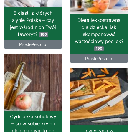
5 ciast, z których
słynie Polska – czy
Dieta lekkostrawna
jest wśród nich Twój
dla dziecka: jak
faworyt?
skomponować
186
wartościowy posiłek?
ProstePesto.pl
190
ProstePesto.pl
Cydr bezalkoholowy
– co w sobie kryje i
dlaczego warto po
Inwestycja w