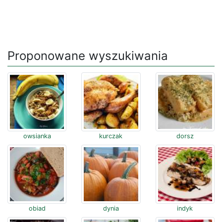
Proponowane wyszukiwania
owsianka
kurczak
dorsz
obiad
dynia
indyk