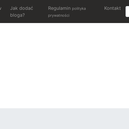
w
Jak dodać
Regulamin
Kontakt
polityka
bloga?
prywatności