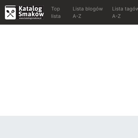
Top
Lista blogów
Lista tagó
lista
A-Z
A-Z