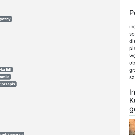
P
tyczny
in
so
di
pi
wę
ob
gr
ka lidl
sz
 smile
y przepis
I
K
g
 szybkowarze