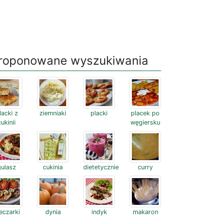
roponowane wyszukiwania
lacki z
ziemniaki
placki
placek po
cukinii
węgiersku
gulasz
cukinia
dietetycznie
curry
eczarki
dynia
indyk
makaron