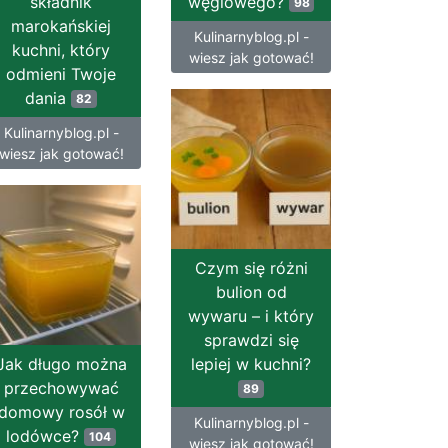
składnik
węglowego?
98
marokańskiej
Kulinarnyblog.pl -
kuchni, który
wiesz jak gotować!
odmieni Twoje
dania
82
Kulinarnyblog.pl -
wiesz jak gotować!
Czym się różni
bulion od
wywaru – i który
sprawdzi się
Jak długo można
lepiej w kuchni?
przechowywać
89
domowy rosół w
Kulinarnyblog.pl -
lodówce?
104
wiesz jak gotować!