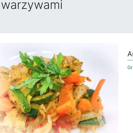
z warzywami
A
Gr