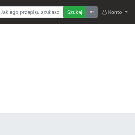
Ostatnio szukane
Konto