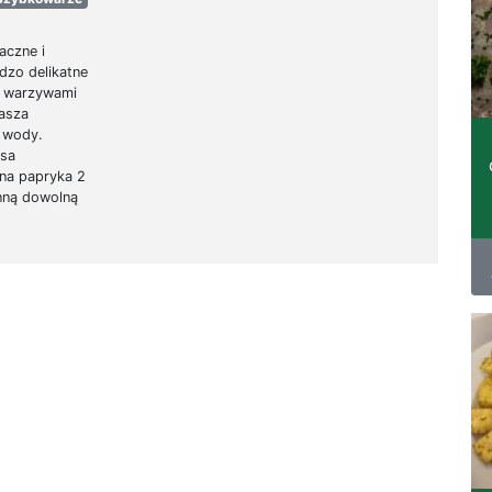
aczne i
dzo delikatne
 z warzywami
asza
z wody.
ęsa
ona papryka 2
inną dowolną