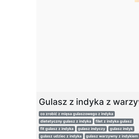
Gulasz z indyka z warz
co zrobić z mięsa gulaszowego z indyka
dietetyczny gulasz z indyka
filet z indyka gulasz
fit gulasz z indyka
gulasz indyczy
gulasz indyk
gulasz udziec z indyka
gulasz warzywny z indykiem