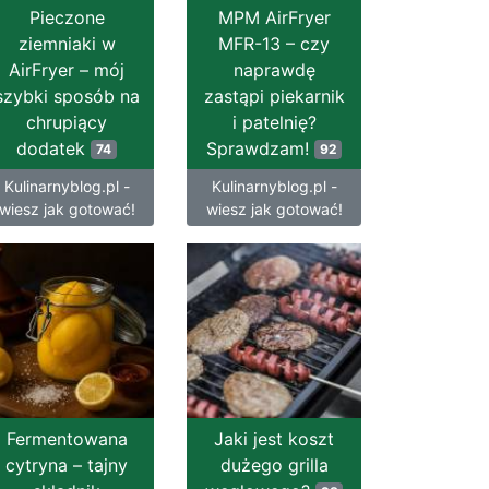
Pieczone
MPM AirFryer
ziemniaki w
MFR-13 – czy
AirFryer – mój
naprawdę
szybki sposób na
zastąpi piekarnik
chrupiący
i patelnię?
dodatek
Sprawdzam!
74
92
Kulinarnyblog.pl -
Kulinarnyblog.pl -
wiesz jak gotować!
wiesz jak gotować!
Fermentowana
Jaki jest koszt
cytryna – tajny
dużego grilla