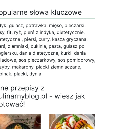
opularne słowa kluczowe
dyk, gulasz, potrawka, mięso, pieczarki,
sy, fit, ryż, pierś z indyka, dietetycznie,
etetyczne , piersi, curry, kasza gryczana,
erś, ziemniaki, cukinia, pasta, gulasz po
giersku, dania dietetyczne, kurki, dania
iadowe, sos pieczarkowy, sos pomidorowy,
zyby, makarony, placki ziemniaczane,
pinak, placki, dynia
nne przepisy z
ulinarnyblog.pl - wiesz jak
otować!