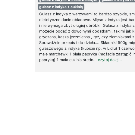
gulasz z indyka z cukinią
Gulasz z indyka z warzywami to bardzo szybkie, sm
dietetyczne danie obiadowe. Mięso z indyka jest bar
i nie wymaga zbyt długiej obróbki. Gulasz z indyka
możecie podać z dowolnymi dodatkami, takimi jak k
gryczana, kasza jęczmienna , ryż, czy ziemniakami 
Sprawdźcie przepis i do dzieła…. Składniki 500g mi
gulaszowego z indyka (kupicie np. w Lidlu) 1 czerw
małe marchewki 1 biała papryka (możecie zastąpić 
papryką) 1 mała cukinia średn...
czytaj dalej...