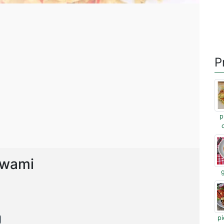
P
p
ywami
pi