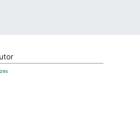
utor
zes