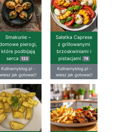
Smakunie –
Sałatka Caprese
domowe pierogi,
z grillowanymi
które podbijają
brzoskwiniami i
serca
pistacjami
123
78
Kulinarnyblog.pl -
Kulinarnyblog.pl -
wiesz jak gotować!
wiesz jak gotować!