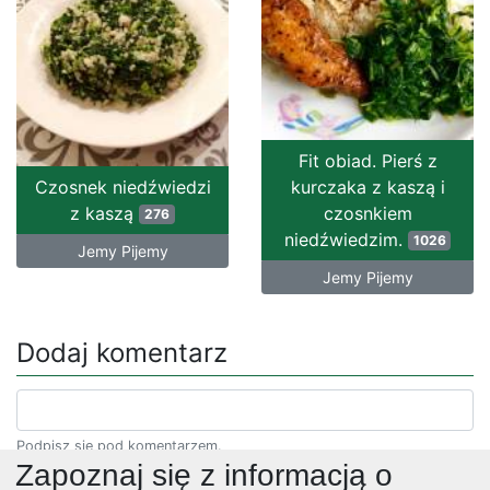
Fit obiad. Pierś z
Czosnek niedźwiedzi
kurczaka z kaszą i
z kaszą
czosnkiem
276
niedźwiedzim.
1026
Jemy Pijemy
Jemy Pijemy
Dodaj komentarz
Podpisz się pod komentarzem.
Zapoznaj się z informacją o