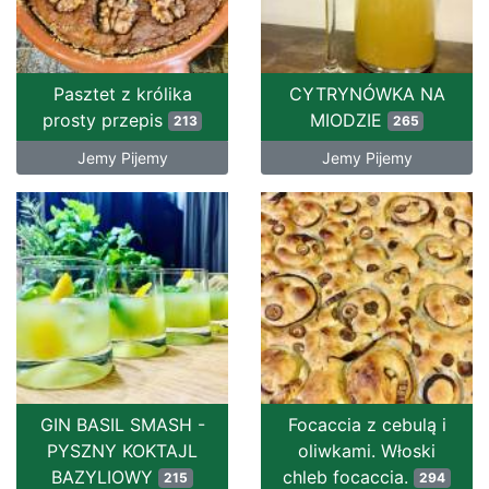
Pasztet z królika
CYTRYNÓWKA NA
prosty przepis
MIODZIE
213
265
Jemy Pijemy
Jemy Pijemy
GIN BASIL SMASH -
Focaccia z cebulą i
PYSZNY KOKTAJL
oliwkami. Włoski
BAZYLIOWY
chleb focaccia.
215
294