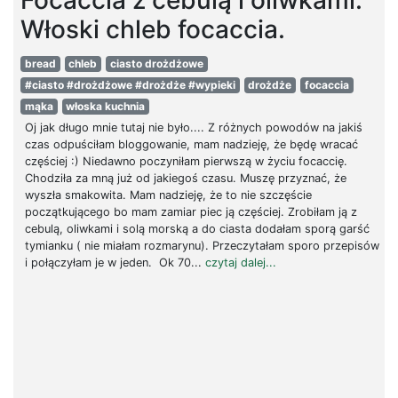
Włoski chleb focaccia.
bread
chleb
ciasto drożdżowe
#ciasto #drożdżowe #drożdże #wypieki
drożdże
focaccia
mąka
włoska kuchnia
Oj jak długo mnie tutaj nie było.... Z różnych powodów na jakiś
czas odpuściłam bloggowanie, mam nadzieję, że będę wracać
częściej :) Niedawno poczyniłam pierwszą w życiu focaccię.
Chodziła za mną już od jakiegoś czasu. Muszę przyznać, że
wyszła smakowita. Mam nadzieję, że to nie szczęście
początkującego bo mam zamiar piec ją częściej. Zrobiłam ją z
cebulą, oliwkami i solą morską a do ciasta dodałam sporą garść
tymianku ( nie miałam rozmarynu). Przeczytałam sporo przepisów
i połączyłam je w jeden. Ok 70...
czytaj dalej...