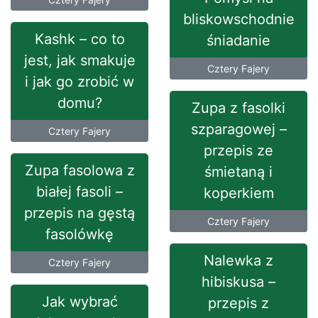
bliskowschodnie
Kashk – co to
śniadanie
jest, jak smakuje
Cztery Fajery
i jak go zrobić w
domu?
Zupa z fasolki
szparagowej –
Cztery Fajery
przepis ze
Zupa fasolowa z
śmietaną i
białej fasoli –
koperkiem
przepis na gęstą
Cztery Fajery
fasolówkę
Nalewka z
Cztery Fajery
hibiskusa –
Jak wybrać
przepis z