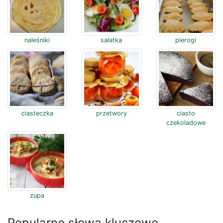
naleśniki
sałatka
pierogi
ciasteczka
przetwory
ciasto
czekoladowe
zupa
Popularne słowa kluczowe