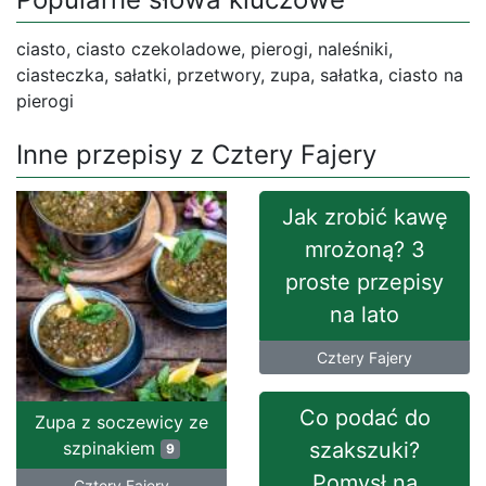
ciasto, ciasto czekoladowe, pierogi, naleśniki,
ciasteczka, sałatki, przetwory, zupa, sałatka, ciasto na
pierogi
Inne przepisy z Cztery Fajery
Jak zrobić kawę
mrożoną? 3
proste przepisy
na lato
Cztery Fajery
Co podać do
Zupa z soczewicy ze
szpinakiem
szakszuki?
9
Pomysł na
Cztery Fajery