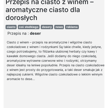
Przepis na ciasto z winem –
aromatyczne ciasto dla
dorosłych
ciasto
coś słodkiego
desery
nowe
reklama
Przepis na :
deser
Ciasto z winem – przepis na aromatyczne i wilgotne ciasto
czekoladowe z winem i rodzynkami Są takie chwile, kiedy jedyne,
czego potrzebujemy, to filiżanka ulubionej herbaty czy kawy i
kawałek domowego ciasta. Jeśli dodamy do niego czekoladę,
aromatyczne wytrawne czerwone wino i rodzynki, otrzymamy
deser idealny na leniwe popołudnie. Przepis na ciasto czekoladowe
z winem jest prosty do przygotowania, a taki deser smakuje jak z
najlepszej cukierni. Wilgotne ciasto czekoladowe o lekkim winnym
aromacie to dese...