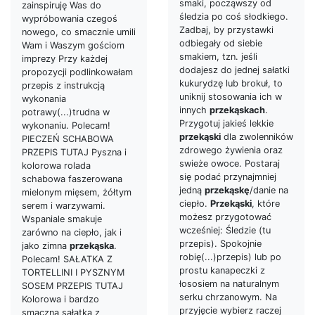
smaki, począwszy od
zainspiruję Was do
śledzia po coś słodkiego.
wypróbowania czegoś
Zadbaj, by przystawki
nowego, co smacznie umili
odbiegały od siebie
Wam i Waszym gościom
smakiem, tzn. jeśli
imprezy Przy każdej
dodajesz do jednej sałatki
propozycji podlinkowałam
kukurydzę lub brokuł, to
przepis z instrukcją
uniknij stosowania ich w
wykonania
innych
przekąskach
.
potrawy(...)trudna w
Przygotuj jakieś lekkie
wykonaniu. Polecam!
przekąski
dla zwolenników
PIECZEŃ SCHABOWA
zdrowego żywienia oraz
PRZEPIS TUTAJ Pyszna i
swieże owoce. Postaraj
kolorowa rolada
się podać przynajmniej
schabowa faszerowana
jedną
przekąskę
/danie na
mielonym mięsem, żółtym
ciepło.
Przekąski
, które
serem i warzywami.
możesz przygotować
Wspaniale smakuje
wcześniej: Śledzie (tu
zarówno na ciepło, jak i
przepis). Spokojnie
jako zimna
przekąska
.
robię(...)przepis) lub po
Polecam! SAŁATKA Z
prostu kanapeczki z
TORTELLINI I PYSZNYM
łososiem na naturalnym
SOSEM PRZEPIS TUTAJ
serku chrzanowym. Na
Kolorowa i bardzo
przyjęcie wybierz raczej
smaczna sałatka z