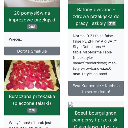
Batony owsiane -
20 pomysłów na
zdrowa przekąska do
imprezowe przekąski
pracy i szkoły
310
288
Normal 0 21 false false
Więcej..
false PL ZH-TW AR-SA /*
Style Definitions */
Dorota Smakuje
table.MsoNormalTable
{mso-style-
name:Standardowy; mso-
tstyle-rowband-size:0;
mso-tstyle-colband
Ewa Kuchennie - Kuchnia
to serce domu!
Buraczana przekąska
(pieczone talarki)
278
Boeuf bourguignon,
pampersy i przekąski.
W myśl hasła "burak jest
Oscypkowe ptysie z