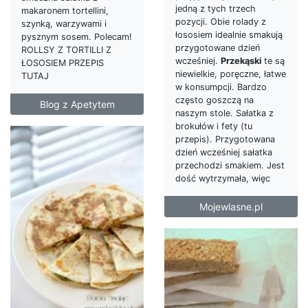
jedną z tych trzech
makaronem tortellini,
pozycji. Obie rolady z
szynką, warzywami i
łososiem idealnie smakują
pysznym sosem. Polecam!
przygotowane dzień
ROLLSY Z TORTILLI Z
wcześniej.
Przekąski
te są
ŁOSOSIEM PRZEPIS
niewielkie, poręczne, łatwe
TUTAJ
w konsumpcji. Bardzo
często goszczą na
Blog z Apetytem
naszym stole. Sałatka z
brokułów i fety (tu
przepis). Przygotowana
dzień wcześniej sałatka
przechodzi smakiem. Jest
dość wytrzymała, więc
Mojewlasne.pl