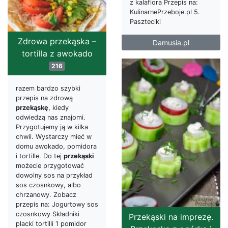
z kalafiora Przepis na:
KulinarnePrzeboje.pl 5.
Paszteciki
Zdrowa przekąska –
Damusia.pl
tortilla z awokado
216
razem bardzo szybki
przepis na zdrową
przekąskę
, kiedy
odwiedzą nas znajomi.
Przygotujemy ją w kilka
chwil. Wystarczy mieć w
domu awokado, pomidora
i tortille. Do tej
przekąski
możecie przygotować
dowolny sos na przykład
sos czosnkowy, albo
chrzanowy. Zobacz
przepis na: Jogurtowy sos
czosnkowy Składniki
Przekąski na imprezę.
placki tortilli 1 pomidor