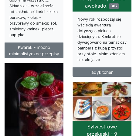
dobry na wszystko...."
awokado.
367
Składniki: - w zależności
od zakładanej ilości - kilka
buraków, - olej, -
Nowy rok rozpoczął się
przyprawy do smaku: sól,
wściekłą awanturą
zmielony kminek, pieprz,
dotyczącą pieluch
papryka
dziecięcych. Konkretnie
dywagowano na temat czy
Kwarek - mocno
pampers z kupą przystoi
minimalistyczne przepisy
przy stole. Moim zdaniem
nie, ale ja ze
ladykitchen
Sylwestrowe
przekąski - 9