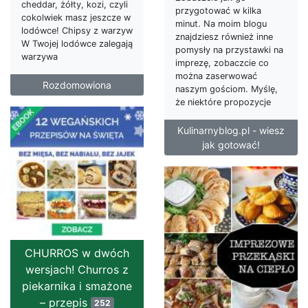
cheddar, żółty, kozi, czyli
przygotować w kilka
cokolwiek masz jeszcze w
minut. Na moim blogu
lodówce! Chipsy z warzyw
znajdziesz również inne
W Twojej lodówce zalegają
pomysły na przystawki na
warzywa
imprezę, zobaczcie co
można zaserwować
Rozdomowiona
naszym gościom. Myślę,
że niektóre propozycje
Kulinarnyblog.pl - wiesz
jak gotować!
CHURROS w dwóch
wersjach! Churros z
piekarnika i smażone
– przepis
252