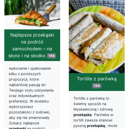
Najlepsze przekąski
na podróż
samochodem – na
słono i na słodko
198
wykonanie i spakowanie
kilku z poniższych
Tortille z parówką
propozycji, które
najbardziej pasują do
156
Twojego stylu odżywiania
oraz indywidualnych
Tortille z parówką to
preferencji. W dodatku
świetny sposób na
wykorzystasz
błyskawiczną i zdrową
pozostałości z lodówki,
przekąskę
. Parówka w
aby się nie zmarnowały.
tortilli zawsze stanowi
Zobacz najlepsze
pyszną
przekąskę
, może
przekąski
na podróż