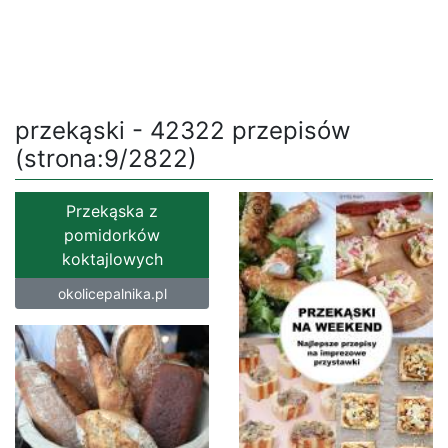
przekąski - 42322 przepisów
(strona:9/2822)
Przekąska z
pomidorków
koktajlowych
okolicepalnika.pl