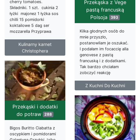
Przekąska z Vege
cherry tomatoes.
Składniki. 1 szt. cukinia 2
pastą francuską
łyżki majonez 1 łyżka sos
Polsoja
393
chilli 15 pomidorki
koktailowe 5 dag ser
Kilka głodnych osób do
mozzarella Przyprawa
mnie przyszło,
postanowilam je oszukać.
Kulinarny karnet
I podałam im focaccię alla
Christophera
genovese z pastą
francuską i z dodatkami.
Tak bardzo chciałam
zobczyć reakcję
Z Kuchni Do Kuchni
Przekąski i dodatki
do potraw
288
Bigos Buritto Ciabatta z
oscypkiem i pomidorami
Galantyna Grzybki Jajko