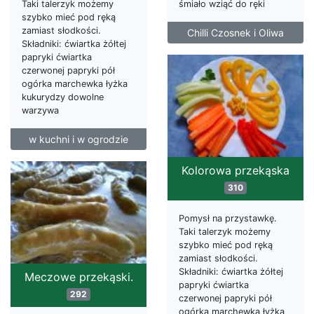
Taki talerzyk możemy
śmiało wziąć do ręki
szybko mieć pod ręką
zamiast słodkości.
Chilli Czosnek i Oliwa
Składniki: ćwiartka żółtej
papryki ćwiartka
czerwonej papryki pół
ogórka marchewka łyżka
kukurydzy dowolne
warzywa
w kuchni i w ogrodzie
Kolorowa przekąska
310
Pomysł na przystawkę.
Taki talerzyk możemy
szybko mieć pod ręką
zamiast słodkości.
Składniki: ćwiartka żółtej
Meczowe przekąski.
papryki ćwiartka
292
czerwonej papryki pół
ogórka marchewka łyżka