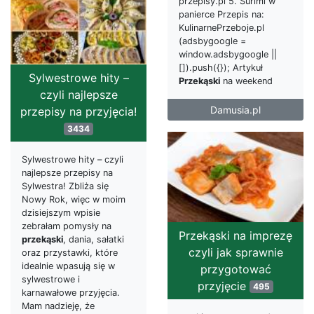
przepisy.pl 5. Surimi w
panierce Przepis na:
KulinarnePrzeboje.pl
(adsbygoogle =
window.adsbygoogle ||
[]).push({}); Artykuł
Sylwestrowe hity –
Przekąski
na weekend
czyli najlepsze
Damusia.pl
przepisy na przyjęcia!
3434
Sylwestrowe hity – czyli
najlepsze przepisy na
Sylwestra! Zbliża się
Nowy Rok, więc w moim
dzisiejszym wpisie
zebrałam pomysły na
Przekąski na imprezę
przekąski
, dania, sałatki
czyli jak sprawnie
oraz przystawki, które
idealnie wpasują się w
przygotować
sylwestrowe i
przyjęcie
495
karnawałowe przyjęcia.
Mam nadzieję, że