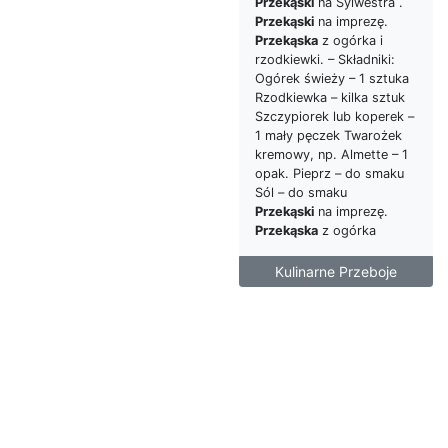
Przekąski
na Sylwestra .
Przekąski
na imprezę.
Przekąska
z ogórka i
rzodkiewki. – Składniki:
Ogórek świeży – 1 sztuka
Rzodkiewka – kilka sztuk
Szczypiorek lub koperek –
1 mały pęczek Twarożek
kremowy, np. Almette – 1
opak. Pieprz – do smaku
Sól – do smaku
Przekąski
na imprezę.
Przekąska
z ogórka
Kulinarne Przeboje