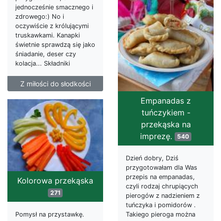
jednocześnie smacznego i
zdrowego:) No i
oczywiście z królującymi
truskawkami. Kanapki
świetnie sprawdzą się jako
śniadanie, deser czy
kolacja... Składniki
Z miłości do słodkości
Empanadas z
tuńczykiem -
przekąska na
imprezę.
540
Dzień dobry, Dziś
przygotowałam dla Was
przepis na empanadas,
Kolorowa przekąska
czyli rodzaj chrupiących
271
pierogów z nadzieniem z
tuńczyka i pomidorów .
Pomysł na przystawkę.
Takiego pieroga można