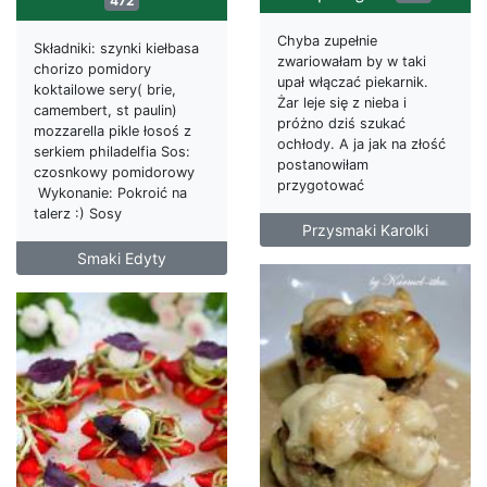
472
Chyba zupełnie
Składniki: szynki kiełbasa
zwariowałam by w taki
chorizo pomidory
upał włączać piekarnik.
koktailowe sery( brie,
Żar leje się z nieba i
camembert, st paulin)
próżno dziś szukać
mozzarella pikle łosoś z
ochłody. A ja jak na złość
serkiem philadelfia Sos:
postanowiłam
czosnkowy pomidorowy
przygotować
Wykonanie: Pokroić na
talerz :) Sosy
Przysmaki Karolki
Smaki Edyty