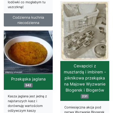
lodówki co mogłabym tu
uszczknąć
Codzienna kuchnia
niecodzienna
Cevapcici z
musztardą i imbirem -
piknikowa przekąska
Przekąska jaglana
na Majowe Wyzwanie
342
Blogerek i Blogerów
231
Kasza jaglana jest jedną z
najstarszych kasz i
dorównuję wartościom
Comiesięczna akcja pod
odżywczym kaszy
nazwą Wyzwanie Blogerek