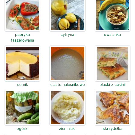
papryka
cytryna
owsianka
faszerowana
sernik
ciasto naleśnikowe
placki z cukinii
ogórki
ziemniaki
skrzydełka