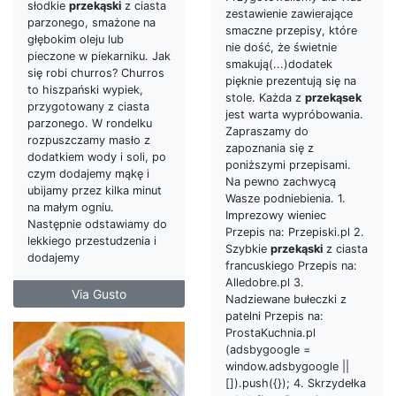
słodkie
przekąski
z ciasta
zestawienie zawierające
parzonego, smażone na
smaczne przepisy, które
głębokim oleju lub
nie dość, że świetnie
pieczone w piekarniku. Jak
smakują(...)dodatek
się robi churros? Churros
pięknie prezentują się na
to hiszpański wypiek,
stole. Każda z
przekąsek
przygotowany z ciasta
jest warta wypróbowania.
parzonego. W rondelku
Zapraszamy do
rozpuszczamy masło z
zapoznania się z
dodatkiem wody i soli, po
poniższymi przepisami.
czym dodajemy mąkę i
Na pewno zachwycą
ubijamy przez kilka minut
Wasze podniebienia. 1.
na małym ogniu.
Imprezowy wieniec
Następnie odstawiamy do
Przepis na: Przepiski.pl 2.
lekkiego przestudzenia i
Szybkie
przekąski
z ciasta
dodajemy
francuskiego Przepis na:
Alledobre.pl 3.
Via Gusto
Nadziewane bułeczki z
patelni Przepis na:
ProstaKuchnia.pl
(adsbygoogle =
window.adsbygoogle ||
[]).push({}); 4. Skrzydełka