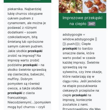
piekarnika. Najbardziej
lubię churros obsypane
Imprezowe przekąski
cukrem pudrem z
na ciepło
cynamonem, ale można je
347
podawać z różnymi
dodatkami – sosem
adsbygoogle =
czekoladowym, bitą
window.adsbygoogle ||
śmietaną lub oprószone
[]).push({}); Ciepłe
samym cukrem pudrem.
przekąski
to bardzo
Jakie słodkie
przekąski
smaczne danie, które
zrobić na imprezę? Na
warto podać w czasie
imprezę warto zrobić
każdej imprezy. Świetnie
podzielne
przekąski
– na
sprawdzą się na
słodko świetnie sprawdzą
sylwestra, czy inne okazje,
się ciasteczka, babeczki,
które nadarzają się w
muffiny. Dobrym
ciągu roku. Jeśli jesteście
pomysłem są również
na etapie poszukiwania
owoce, a także słodkie
ciekawych przepisów na
przekąski
z ciasta
ciepłe
przekąski
na
francuskiego.
imprezę, koniecznie
Niecodziennym(...)pomysłem
zostańcie z nami.
mogą być churros – czyli
Przygotowaliśmy dla Was