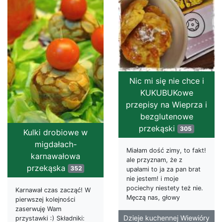
Nic mi się nie chce i
KUKUBUKowe
przepisy na Wieprza i
bezglutenowe
przekąski
305
Kulki drobiowe w
migdałach-
Miałam dość zimy, to fakt!
karnawałowa
ale przyznam, że z
przekąska
352
upałami to ja za pan brat
nie jestem! i moje
pociechy niestety też nie.
Karnawał czas zacząć! W
Męczą nas, głowy
pierwszej kolejności
zaserwuję Wam
Dzieje kuchennej Wiewióry
przystawki :) Składniki: