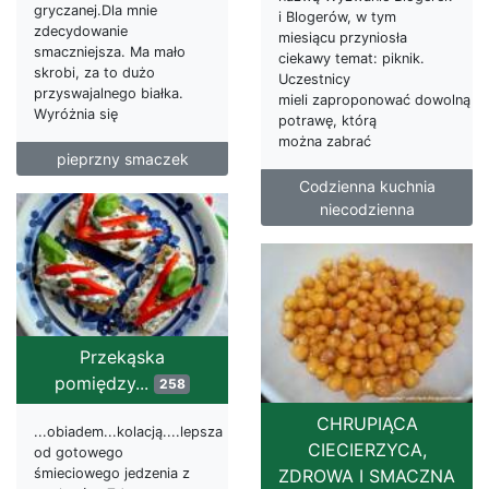
gryczanej.Dla mnie
i Blogerów, w tym
zdecydowanie
miesiącu przyniosła
smaczniejsza. Ma mało
ciekawy temat: piknik.
skrobi, za to dużo
Uczestnicy
przyswajalnego białka.
mieli zaproponować dowolną
Wyróżnia się
potrawę, którą
można zabrać
pieprzny smaczek
Codzienna kuchnia
niecodzienna
Przekąska
pomiędzy...
258
CHRUPIĄCA
...obiadem...kolacją....lepsza
CIECIERZYCA,
od gotowego
śmieciowego jedzenia z
ZDROWA I SMACZNA