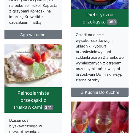
na bekonie i rukoli Kapusta
z grzybami Koreczki na
Dietetyczna
imprezę Krewetki z
przekąska
359
czosnkiem i natką
Aga w kuchni
Z serii na diecie
wysokoresztkowej...
Składniki -yogurt
brzoskwiniowy -pół
szklanki ziaren Ziarenkowo
wymieszanych z otrębami
pszennymi -pół kiwi -pół
brzoskwini Do miski wsyp
ziarna,otręby i
Z Kuchni Do Kuchni
Pełnoziarniste
przekąski z
truskawkami
241
Dzisiaj coś
błyskawicznego w
przygotowaniu, a