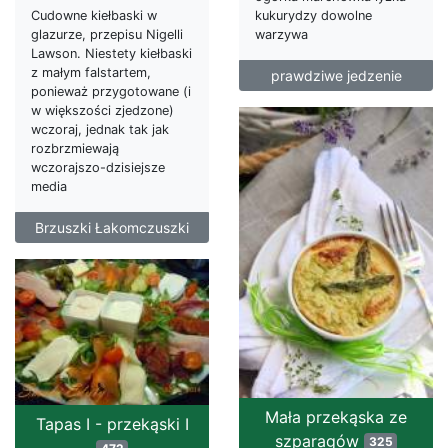
Cudowne kiełbaski w
kukurydzy dowolne
glazurze, przepisu Nigelli
warzywa
Lawson. Niestety kiełbaski
z małym falstartem,
prawdziwe jedzenie
ponieważ przygotowane (i
w większości zjedzone)
wczoraj, jednak tak jak
rozbrzmiewają
wczorajszo-dzisiejsze
media
Brzuszki Łakomczuszki
Mała przekąska ze
Tapas I - przekąski I
szparagów
325