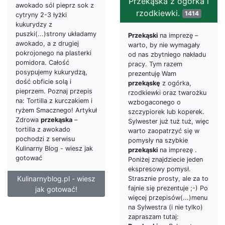
Przekąska z ogórka i
awokado sól pieprz sok z
rzodkiewki.
1414
cytryny 2-3 łyżki
kukurydzy z
puszki(...)strony układamy
Przekąski
na imprezę –
awokado, a z drugiej
warto, by nie wymagały
pokrojonego na plasterki
od nas zbytniego nakładu
pomidora. Całość
pracy. Tym razem
posypujemy kukurydzą,
prezentuję Wam
dość obficie solą i
przekąskę
z ogórka,
pieprzem. Poznaj przepis
rzodkiewki oraz twarożku
na: Tortilla z kurczakiem i
wzbogaconego o
ryżem Smacznego! Artykuł
szczypiorek lub koperek.
Zdrowa
przekąska
–
Sylwester już tuż tuż, więc
tortilla z awokado
warto zaopatrzyć się w
pochodzi z serwisu
pomysły na szybkie
Kulinarny Blog - wiesz jak
przekąski
na imprezę .
gotować
Poniżej znajdziecie jeden
ekspresowy pomysł.
Kulinarnyblog.pl - wiesz
Strasznie prosty, ale za to
fajnie się prezentuje ;-) Po
jak gotować!
więcej przepisów(...)menu
na Sylwestra (i nie tylko)
zapraszam tutaj: