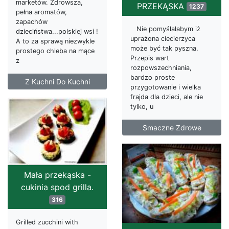
marketów. Zdrowsza,
PRZEKĄSKA
1237
pełna aromatów,
zapachów
Nie pomyślałabym iż
dzieciństwa...polskiej wsi !
uprażona ciecierzyca
A to za sprawą niezwykle
może być tak pyszna.
prostego chleba na mące
Przepis wart
z
rozpowszechniania,
bardzo proste
Z Kuchni Do Kuchni
przygotowanie i wielka
frajda dla dzieci, ale nie
tylko, u
Smaczne Zdrowe
Mała przekąska -
cukinia spod grilla.
316
Grilled zucchini with