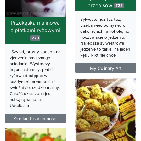
przepisów
722
Sylwester już tuż tuż,
Przekąska malinowa
trzeba więc pomyśleć o
z płatkami ryżowymi
dekoracjach, alkoholu, no
i oczywiście o jedzeniu.
270
Najlepsze sylwestrowe
jedzenie to takie "na jeden
"Szybki, prosty sposób na
kęs". Nikt nie chce
zjedzenie smacznego
śniadania. Wystarczy
My Culinary Art
jogurt naturalny, płatki
ryżowe dostępne w
każdym hipermarkecie i
świeżutkie, słodkie maliny.
Całość okraszona jest
nutką cynamonu.
Uwielbiam
Słodkie Przyjemności