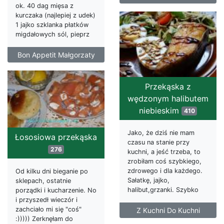
ok. 40 dag mięsa z
kurczaka (najlepiej z udek)
1 jajko szklanka płatków
migdałowych sól, pieprz
Bon Appetit Małgorzaty
Przekąska z
wędzonym halibutem
niebieskim
410
Jako, że dziś nie mam
Łososiowa przekąska
czasu na stanie przy
276
kuchni, a jeść trzeba, to
zrobiłam coś szybkiego,
zdrowego i dla każdego.
Od kilku dni bieganie po
Sałatkę, jajko,
sklepach, ostatnie
halibut,grzanki. Szybko
porządki i kucharzenie. No
i przyszedł wieczór i
zachciało mi się "coś"
Z Kuchni Do Kuchni
:))))) Zerknęłam do