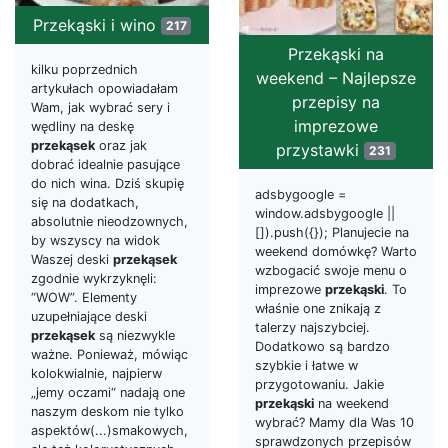
Przekąski i wino
217
Przekąski na
kilku poprzednich
weekend – Najlepsze
artykułach opowiadałam
przepisy na
Wam, jak wybrać sery i
imprezowe
wędliny na deskę
przekąsek
oraz jak
przystawki
231
dobrać idealnie pasujące
do nich wina. Dziś skupię
adsbygoogle =
się na dodatkach,
window.adsbygoogle ||
absolutnie nieodzownych,
[]).push({}); Planujecie na
by wszyscy na widok
weekend domówkę? Warto
Waszej deski
przekąsek
wzbogacić swoje menu o
zgodnie wykrzyknęli:
imprezowe
przekąski
. To
“WOW”. Elementy
właśnie one znikają z
uzupełniające deski
talerzy najszybciej.
przekąsek
są niezwykle
Dodatkowo są bardzo
ważne. Ponieważ, mówiąc
szybkie i łatwe w
kolokwialnie, najpierw
przygotowaniu. Jakie
„jemy oczami“ nadają one
przekąski
na weekend
naszym deskom nie tylko
wybrać? Mamy dla Was 10
aspektów(...)smakowych,
sprawdzonych przepisów