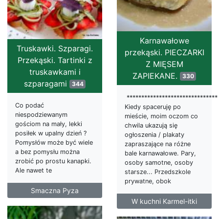
Karnawałowe
Truskawki. Szparagi.
przekąski. PIECZARKI
Przekąski. Tartinki z
Z MIĘSEM
truskawkami i
ZAPIEKANE.
330
szparagami
344
*******************************
Co podać
Kiedy spaceruję po
niespodziewanym
mieście, moim oczom co
gościom na mały, lekki
chwila ukazują się
posiłek w upalny dzień ?
ogłoszenia / plakaty
Pomysłów może być wiele
zapraszające na różne
a bez pomysłu można
bale karnawałowe. Pary,
zrobić po prostu kanapki.
osoby samotne, osoby
Ale nawet te
starsze... Przedszkole
prywatne, obok
Smaczna Pyza
W kuchni Karmel-itki