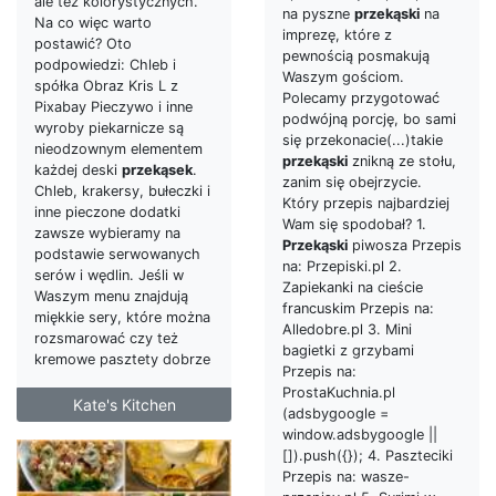
ale też kolorystycznych.
na pyszne
przekąski
na
Na co więc warto
imprezę, które z
postawić? Oto
pewnością posmakują
podpowiedzi: Chleb i
Waszym gościom.
spółka Obraz Kris L z
Polecamy przygotować
Pixabay Pieczywo i inne
podwójną porcję, bo sami
wyroby piekarnicze są
się przekonacie(...)takie
nieodzownym elementem
przekąski
znikną ze stołu,
każdej deski
przekąsek
.
zanim się obejrzycie.
Chleb, krakersy, bułeczki i
Który przepis najbardziej
inne pieczone dodatki
Wam się spodobał? 1.
zawsze wybieramy na
Przekąski
piwosza Przepis
podstawie serwowanych
na: Przepiski.pl 2.
serów i wędlin. Jeśli w
Zapiekanki na cieście
Waszym menu znajdują
francuskim Przepis na:
miękkie sery, które można
Alledobre.pl 3. Mini
rozsmarować czy też
bagietki z grzybami
kremowe pasztety dobrze
Przepis na:
ProstaKuchnia.pl
Kate's Kitchen
(adsbygoogle =
window.adsbygoogle ||
[]).push({}); 4. Paszteciki
Przepis na: wasze-