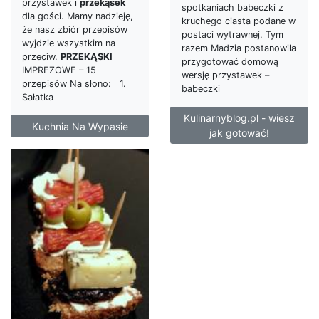
przystawek i
przekąsek
spotkaniach babeczki z
dla gości. Mamy nadzieję,
kruchego ciasta podane w
że nasz zbiór przepisów
postaci wytrawnej. Tym
wyjdzie wszystkim na
razem Madzia postanowiła
przeciw.
PRZEKĄSKI
przygotować domową
IMPREZOWE – 15
wersję przystawek –
przepisów Na słono: 1.
babeczki
Sałatka
Kulinarnyblog.pl - wiesz
Kuchnia Na Wypasie
jak gotować!