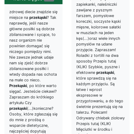
zapiekanki, naleśniczki
zawijane z pysznym
zdrowej diecie znajdzie się
farszem, pomysłowe
miejsce na
przekąski
? Tak
koreczki, soczyste kąski
naprawdę, jeśli nasze
mięsne, kolorowe sałatki
główne posiłki są dobrze
w muszlach na jeden
zbilansowane i sycące, to
kęs(...)oraz wiele innych
nasz organizm nie
pomysłów na udane
powinien domagać się
przyjęcie. Zapraszam!
niczego pomiędzy nimi.
Roladki z tortilli na dwa
Nie zawsze jednak udaje
sposoby Przepis tutaj
nam się zjeść dobrze
(KLIK) Szybkie, pyszne i
zbilansowane posiłki i
efektowne
przekąski
,
wtedy dopada nas ochota
które sprawdzą się na
na małe co nieco.
każdym przyjęciu. Są
Przekąski
, po które warto
łatwe i wprost
sięgać. Jesteście ciekawi?
ekspresowe w
Zapraszam do krótkiego
przygotowaniu, a do tego
artykułu Czy
świetnie prezentują się na
przekąski
(...)konieczne?
talerzu. Polecam!
Osoby, które zgłaszają się
Odrywany chlebek ziołowy
do mnie z prośbą o
Przepis tutaj (KLIK)
wsparcie dietetyczne,
Mięciutki w środku i
najczęściej dopytują