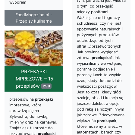
tym, jak ważna jest wiedza
wyborem
o tym, co przekąsić
między posiłkami.
FoodMagazine.pl -
Ważniejsze od tego czy
Przepisy kulinarne
schudniesz, czy nie, jest
spożywanie naturalnych i
pożywnych produktów,
odchodząc od tych
ultra(...)przetworzonych.
Jak powinna wyglądać
zdrowa
przekąska
? Jak
wyjaśniliśmy we wstępie,
poranne podjadanie i
PRZEKĄSKI
poranny lunch to zwykle
IMPREZOWE – 15
czas, kiedy dochodzi do
przepisów
298
większości poślizgów.
Jest to czas, kiedy głód
szaleje, obiad i kolacja są
przepisów na
przekąski
jeszcze daleko, a opcje
imprezowe, które
pod ręką są niczym innym
sprawdzą się na
jak zdrowe. Zdecydowana
Sylwestra, domówkę,
większość
przekąsek
,
imieniny oraz na karnawał.
które możemy znaleźć w
Znajdziesz tu proste do
automatach, barach czy
przygotowania
przekąski