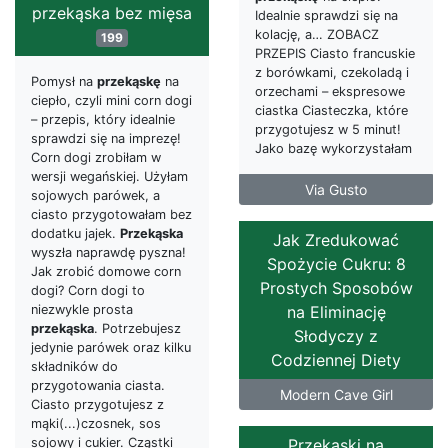
przekąska bez mięsa
Idealnie sprawdzi się na
kolację, a… ZOBACZ
199
PRZEPIS Ciasto francuskie
z borówkami, czekoladą i
Pomysł na
przekąskę
na
orzechami – ekspresowe
ciepło, czyli mini corn dogi
ciastka Ciasteczka, które
– przepis, który idealnie
przygotujesz w 5 minut!
sprawdzi się na imprezę!
Jako bazę wykorzystałam
Corn dogi zrobiłam w
wersji wegańskiej. Użyłam
Via Gusto
sojowych parówek, a
ciasto przygotowałam bez
dodatku jajek.
Przekąska
Jak Zredukować
wyszła naprawdę pyszna!
Spożycie Cukru: 8
Jak zrobić domowe corn
Prostych Sposobów
dogi? Corn dogi to
na Eliminację
niezwykle prosta
przekąska
. Potrzebujesz
Słodyczy z
jedynie parówek oraz kilku
Codziennej Diety
składników do
przygotowania ciasta.
Modern Cave Girl
Ciasto przygotujesz z
mąki(...)czosnek, sos
Przekąski na
sojowy i cukier. Cząstki