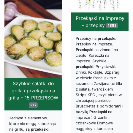
Przekąski na imprezę
– przepisy
1888
Przepisy na
przekąski
.
Przepisy na imprezę.
Przekąski
na zimno i na
ciepło. Koreczki na
imprezę. Szybkie
przekąski
. Przystawki.
Drinki. Koktajle. Szparagi
w cieście francuskim z
Szybkie sałatki do
sezamem Zawijana tortilla
z sałatą, twarożkiem
grilla i przekąski na
Strips KFC , czyli piersi w
grilla – 15 PRZEPISÓW
chrupiącej panierce
217
Bruschetta z pomidorami i
bazylią
Przekąski
na
imprezę : Grzanki
Jednym z elementów,
czosnkowe Domowe
które nie mogą zabraknąć
nuggetsy z kurczaka
na grillu, są
przekąski
i