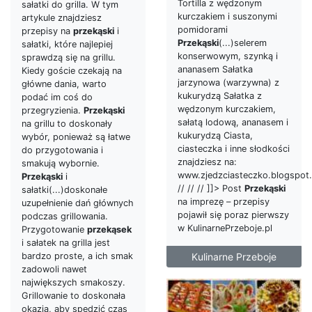
Tortilla z wędzonym
sałatki do grilla. W tym
kurczakiem i suszonymi
artykule znajdziesz
pomidorami
przepisy na
przekąski
i
Przekąski
(...)selerem
sałatki, które najlepiej
konserwowym, szynką i
sprawdzą się na grillu.
ananasem Sałatka
Kiedy goście czekają na
jarzynowa (warzywna) z
główne dania, warto
kukurydzą Sałatka z
podać im coś do
wędzonym kurczakiem,
przegryzienia.
Przekąski
sałatą lodową, ananasem i
na grillu to doskonały
kukurydzą Ciasta,
wybór, ponieważ są łatwe
ciasteczka i inne słodkości
do przygotowania i
znajdziesz na:
smakują wybornie.
www.zjedzciasteczko.blogspot
Przekąski
i
// // // ]]> Post
Przekąski
sałatki(...)doskonałe
na imprezę – przepisy
uzupełnienie dań głównych
pojawił się poraz pierwszy
podczas grillowania.
w KulinarnePrzeboje.pl
Przygotowanie
przekąsek
i sałatek na grilla jest
Kulinarne Przeboje
bardzo proste, a ich smak
zadowoli nawet
największych smakoszy.
Grillowanie to doskonała
okazja, aby spędzić czas