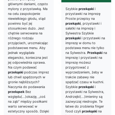
głównymi daniami, często
mylony z przystawką. Ma
Szybkie
przekąski
i
na celu zaspokojenie
przystawki na imprezę
niewielkiego głodu, stąd
Proste przepisy na
powinno być jej
przekąski
, przystawki i
stosunkowo dużo. Jest
sałatki na imprezę i
chętnie serwowana na
Sylwestra Szybkie
różnego rodzaju
przekąski
i przystawki na
przyjęciach, urozmaicając
imprezę w domu to
podstawowe menu. Aby
podstawa menu nie tylko
jednak wyglądała
na Sylwestra.
Przekąski
na
elegancko, konieczna jest
imprezę i przystawki na
jej odpowiednia oprawa.
imprezę możesz
Na czym podawać
przygotować z
przekąski
podczas imprez
wyprzedzeniem, żeby w
lub chwil spędzonych w
trakcie zabawy nie
gronie najbliższych?
spędzać czasu w kuchni.
Naczynia do podawania
Szybkie
przekąski
i
przekąsek
Bez
przystawki na Sylwestra,
względu(...)okazję, „coś
Andrzejki(...)imieniny są
na ząb” między posiłkami
zazwyczaj niedrogie. Te
warto serwować w
łatwe do zrobienia finger
estetyczny sposób. Dzięki
food czyli
przekąski
na