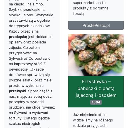
supermarketach to
na ciepło i na zimno.
produkty z ogromną
Szybkie
przekąski
na
ilością
słodko i słono. Wszystkie
przystawki są z ogólnie
ProstePesto.pl
dostępnych składników.
Każdy przepis na
przekąskę
jest dokładnie
opisany oraz posiada
zdjęcie. Co zatem
przygotować na
Sylwestra? Co postawić
na imprezowy stół? Z
pewnością(...)każdej
domówce sprawdzą się
pyszne sałatki oraz małe,
Przystawka –
proste w wykonaniu
babeczki z pastą
przekąski
. Spora część z
jajeczną i łososiem
nas, mając za sobą dość
porządny w wydatki
1504
grudzień, nie chce również
na Sylwestra wydawać
Już niejednokrotnie
fortuny. Dlatego będzie
widzieliśmy na różnego
szukać niedrogich
rodzaju przyjęciach,