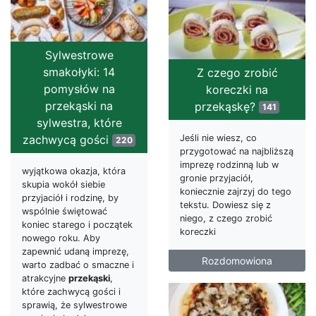
Sylwestrowe
smakołyki: 14
Z czego zrobić
pomysłów na
koreczki na
przekąski na
przekąskę?
141
sylwestra, które
Jeśli nie wiesz, co
zachwycą gości
220
przygotować na najbliższą
imprezę rodzinną lub w
wyjątkowa okazja, która
gronie przyjaciół,
skupia wokół siebie
koniecznie zajrzyj do tego
przyjaciół i rodzinę, by
tekstu. Dowiesz się z
wspólnie świętować
niego, z czego zrobić
koniec starego i początek
koreczki
nowego roku. Aby
zapewnić udaną imprezę,
Rozdomowiona
warto zadbać o smaczne i
atrakcyjne
przekąski
,
które zachwycą gości i
sprawią, że sylwestrowe