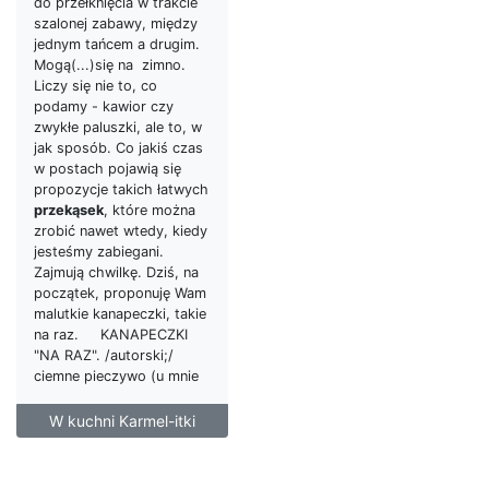
do przełknięcia w trakcie
szalonej zabawy, między
jednym tańcem a drugim.
Mogą(...)się na zimno.
Liczy się nie to, co
podamy - kawior czy
zwykłe paluszki, ale to, w
jak sposób. Co jakiś czas
w postach pojawią się
propozycje takich łatwych
przekąsek
, które można
zrobić nawet wtedy, kiedy
jesteśmy zabiegani.
Zajmują chwilkę. Dziś, na
początek, proponuję Wam
malutkie kanapeczki, takie
na raz. KANAPECZKI
"NA RAZ". /autorski;/
ciemne pieczywo (u mnie
W kuchni Karmel-itki