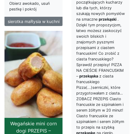
początkujących kucharzy
Obierz awokado, usuń
lub dla tych, którzy
pestkę i pokrój
szukają nowych pomysłów
na smaczne
przekąski
.
sierotka maRysia w kuchni
Dzięki tym propozycjom,
łatwo możesz zaskoczyć
swoich bliskich i
znajomych pysznymi
przepisami z ciastem
francuskim! Co zrobić z
ciasta francuskiego?
Sprawdź przepisy! PIZZA
NA CIEŚCIE FRANCUSKIM
–
przekąska
z ciasta
francuskiego
Pizza(...)serniczki, które
przygotowałam z ciasta…
ZOBACZ PRZEPIS Ciasto
francuskie ze szpinakiem i
serem żółtym w 20 minut!
Ciasto francuskie ze
szpinakiem i serem żółtym
Wegańskie mini corn
to przepis na szybką
dogi PRZEPIS –
przekąskę
na ciepło.