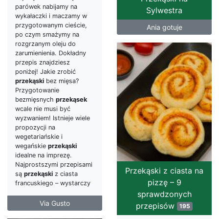
parówek nabijamy na
Sylwestra
wykałaczki i maczamy w
przygotowanym cieście,
Ania gotuje
po czym smażymy na
rozgrzanym oleju do
zarumienienia. Dokładny
przepis znajdziesz
poniżej! Jakie zrobić
przekąski
bez mięsa?
Przygotowanie
bezmięsnych
przekąsek
wcale nie musi być
wyzwaniem! Istnieje wiele
propozycji na
wegetariańskie i
wegańskie
przekąski
idealne na imprezę.
Najprostszymi przepisami
Przekąski z ciasta na
są
przekąski
z ciasta
pizzę – 9
francuskiego – wystarczy
sprawdzonych
Via Gusto
przepisów
195