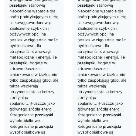
przekąski
stanowią
przekąski
stanowią
nieocenione wsparcie dla
nieocenione wsparcie dla
osób praktykujących dietę
osób praktykujących dietę
niskowęglowodanową.
niskowęglowodanową.
Znalezienie szybkich i
Znalezienie szybkich i
pożywnych opcji na
pożywnych opcji na
posiłek w ciągu dnia może
posiłek w ciągu dnia może
być kluczowe dla
być kluczowe dla
utrzymania równowagi
utrzymania równowagi
metabolicznej i energii. Te
metabolicznej i energii. Te
przekąski
, bogate w
przekąski
, bogate w
zdrowe tłuszcze i
zdrowe tłuszcze i
umiarkowane w białku, nie
umiarkowane w białku, nie
tylko zaspokajają głód, ale
tylko zaspokajają głód, ale
także wspierają
także wspierają
utrzymanie stanu ketozy,
utrzymanie stanu ketozy,
sprzyjając
sprzyjając
spalaniu(...)tłuszczu jako
spalaniu(...)tłuszczu jako
głównego źródła energii.
głównego źródła energii.
Ketogeniczne
przekąski
Ketogeniczne
przekąski
wysokobiałkowe
wysokobiałkowe
Ketogeniczne
przekąski
Ketogeniczne
przekąski
wysokobiałkowe są
wysokobiałkowe są