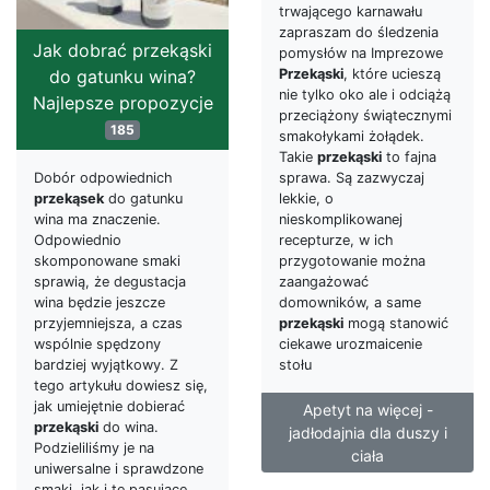
trwającego karnawału
zapraszam do śledzenia
Jak dobrać przekąski
pomysłów na Imprezowe
Przekąski
, które ucieszą
do gatunku wina?
nie tylko oko ale i odciążą
Najlepsze propozycje
przeciążony świątecznymi
185
smakołykami żołądek.
Takie
przekąski
to fajna
sprawa. Są zazwyczaj
Dobór odpowiednich
lekkie, o
przekąsek
do gatunku
nieskomplikowanej
wina ma znaczenie.
recepturze, w ich
Odpowiednio
przygotowanie można
skomponowane smaki
zaangażować
sprawią, że degustacja
domowników, a same
wina będzie jeszcze
przekąski
mogą stanowić
przyjemniejsza, a czas
ciekawe urozmaicenie
wspólnie spędzony
stołu
bardziej wyjątkowy. Z
tego artykułu dowiesz się,
jak umiejętnie dobierać
Apetyt na więcej -
przekąski
do wina.
jadłodajnia dla duszy i
Podzieliliśmy je na
ciała
uniwersalne i sprawdzone
smaki, jak i te pasujące