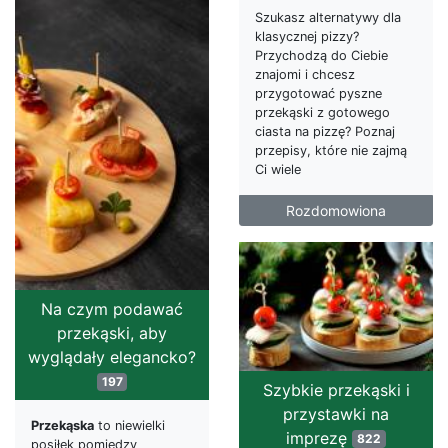
Szukasz alternatywy dla
klasycznej pizzy?
Przychodzą do Ciebie
znajomi i chcesz
przygotować pyszne
przekąski z gotowego
ciasta na pizzę? Poznaj
przepisy, które nie zajmą
Ci wiele
Rozdomowiona
Na czym podawać
przekąski, aby
wyglądały elegancko?
197
Szybkie przekąski i
przystawki na
Przekąska
to niewielki
imprezę
822
posiłek pomiędzy