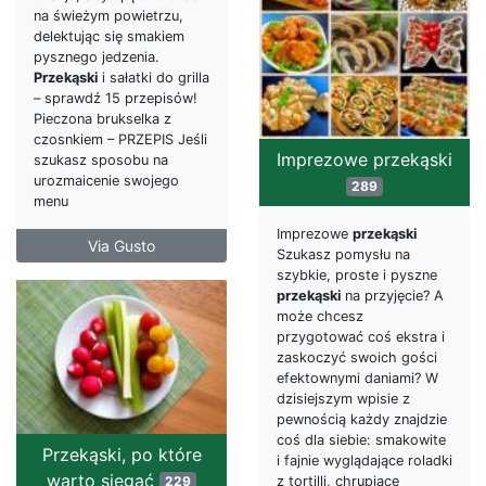
na świeżym powietrzu,
delektując się smakiem
pysznego jedzenia.
Przekąski
i sałatki do grilla
– sprawdź 15 przepisów!
Pieczona brukselka z
czosnkiem – PRZEPIS Jeśli
Imprezowe przekąski
szukasz sposobu na
urozmaicenie swojego
289
menu
Imprezowe
przekąski
Via Gusto
Szukasz pomysłu na
szybkie, proste i pyszne
przekąski
na przyjęcie? A
może chcesz
przygotować coś ekstra i
zaskoczyć swoich gości
efektownymi daniami? W
dzisiejszym wpisie z
pewnością każdy znajdzie
coś dla siebie: smakowite
Przekąski, po które
i fajnie wyglądające roladki
warto sięgać
z tortilli, chrupiące
229