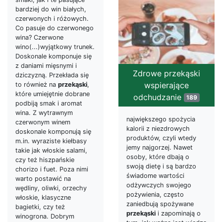
bardziej do win białych,
czerwonych i różowych.
Co pasuje do czerwonego
wina? Czerwone
wino(...)wyjątkowy trunek.
Doskonale komponuje się
z daniami mięsnymi i
Zdrowe przekąski
dziczyzną. Przekłada się
wspierające
to również na
przekąski
,
które umiejętnie dobrane
odchudzanie
189
podbiją smak i aromat
wina. Z wytrawnym
największego spożycia
czerwonym winem
kalorii z niezdrowych
doskonale komponują się
produktów, czyli wtedy
m.in. wyraziste kiełbasy
jemy najgorzej. Nawet
takie jak włoskie salami,
osoby, które dbają o
czy też hiszpańskie
swoją dietę i są bardzo
chorizo i fuet. Poza nimi
świadome wartości
warto postawić na
odżywczych swojego
wędliny, oliwki, orzechy
pożywienia, często
włoskie, klasyczne
zaniedbują spożywane
bagietki, czy też
przekąski
i zapominają o
winogrona. Dobrym