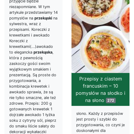
przyjęcie będzie
niezapomniane. W tym
artykule przedstawiamy 14
pomysłów na
przekąski
na
sylwestra, wraz z
przepisami. Koreczki z
krewetkami i awokado
Koreczki z
krewetkami(...)awokado
to elegancka
przekąska
,
która z pewnością
zaskoczy gości swoim
wyjątkowym smakiem i
prezentacją. Są proste do
Przepisy z ciastem
przygotowania, a
francuskim – 10
kombinacja krewetek i
awokado sprawia, że są
pomysłów na słodko i
nie tylko smaczne, ale też
na słono
272
zdrowe. Przepis: 200 g
gotowanych krewetek 1
słono. Każdy z przepisów
dojrzałe awokado 1 łyżka
jest prosty i szybki do
soku z cytryny sól, pieprz
przygotowania, co czyni je
do smaku liście sałaty do
doskonałymi dla
dekoracji wykałaczki