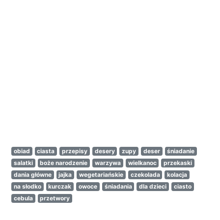
obiad
ciasta
przepisy
desery
zupy
deser
śniadanie
salatki
boże narodzenie
warzywa
wielkanoc
przekaski
dania główne
jajka
wegetariańskie
czekolada
kolacja
na słodko
kurczak
owoce
śniadania
dla dzieci
ciasto
cebula
przetwory