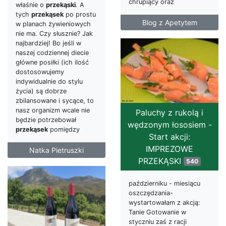
chrupiący oraz
właśnie o
przekąski
. A
tych
przekąsek
po prostu
Blog z Apetytem
w planach żywieniowych
nie ma. Czy słusznie? Jak
najbardziej! Bo jeśli w
naszej codziennej diecie
główne posiłki (ich ilość
dostosowujemy
indywidualnie do stylu
życia) są dobrze
zbilansowane i sycące, to
nasz organizm wcale nie
Paluchy z rukolą i
będzie potrzebował
wędzonym łososiem -
przekąsek
pomiędzy
Start akcji:
IMPREZOWE
Natka Pietruszki
PRZEKĄSKI
540
październiku - miesiącu
oszczędzania-
wystartowałam z akcją:
Tanie Gotowanie w
styczniu zaś z racji