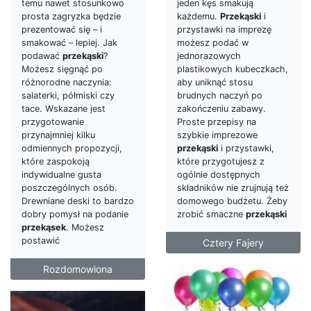
temu nawet stosunkowo
jeden kęs smakują
prosta zagryzka będzie
każdemu.
Przekąski
i
prezentować się – i
przystawki na imprezę
smakować – lepiej. Jak
możesz podać w
podawać
przekąski
?
jednorazowych
Możesz sięgnąć po
plastikowych kubeczkach,
różnorodne naczynia:
aby uniknąć stosu
salaterki, półmiski czy
brudnych naczyń po
tace. Wskazane jest
zakończeniu zabawy.
przygotowanie
Proste przepisy na
przynajmniej kilku
szybkie imprezowe
odmiennych propozycji,
przekąski
i przystawki,
które zaspokoją
które przygotujesz z
indywidualne gusta
ogólnie dostępnych
poszczególnych osób.
składników nie zrujnują też
Drewniane deski to bardzo
domowego budżetu. Żeby
dobry pomysł na podanie
zrobić smaczne
przekąski
przekąsek
. Możesz
postawić
Cztery Fajery
Rozdomowiona