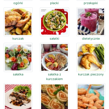
ogórki
placki
przekąski
kurczak
sałatki
dietetycznie
sałatka
sałatka z
kurczak pieczony
kurczakiem