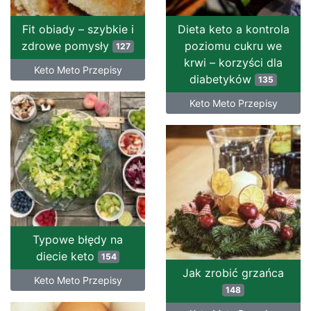
Fit obiady – szybkie i
Dieta keto a kontrola
zdrowe pomysły
poziomu cukru we
127
krwi – korzyści dla
Keto Meto Przepisy
diabetyków
135
Keto Meto Przepisy
Typowe błędy na
diecie keto
154
Jak zrobić grzańca
Keto Meto Przepisy
148