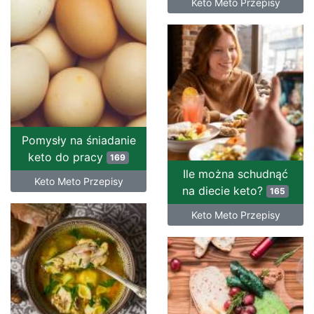
Keto Meto Przepisy
Pomysły na śniadanie
keto do pracy
169
Ile można schudnąć
Keto Meto Przepisy
na diecie keto?
165
Keto Meto Przepisy