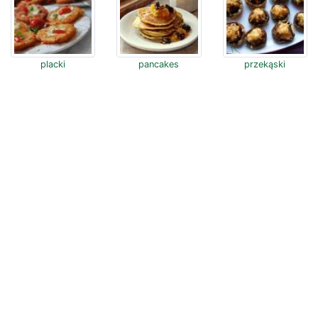
placki
pancakes
przekąski