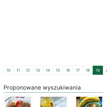
10
11
12
13
14
15
16
17
18
19
Proponowane wyszukiwania