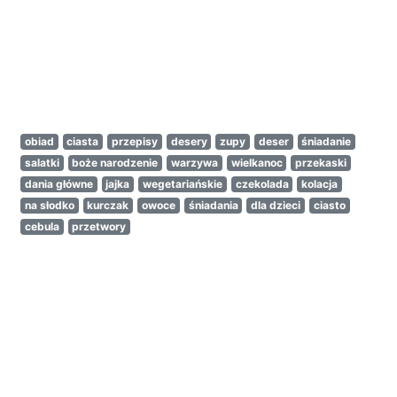
obiad
ciasta
przepisy
desery
zupy
deser
śniadanie
salatki
boże narodzenie
warzywa
wielkanoc
przekaski
dania główne
jajka
wegetariańskie
czekolada
kolacja
na słodko
kurczak
owoce
śniadania
dla dzieci
ciasto
cebula
przetwory