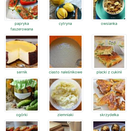
papryka
cytryna
owsianka
faszerowana
sernik
ciasto naleśnikowe
placki z cukinii
ogórki
ziemniaki
skrzydełka