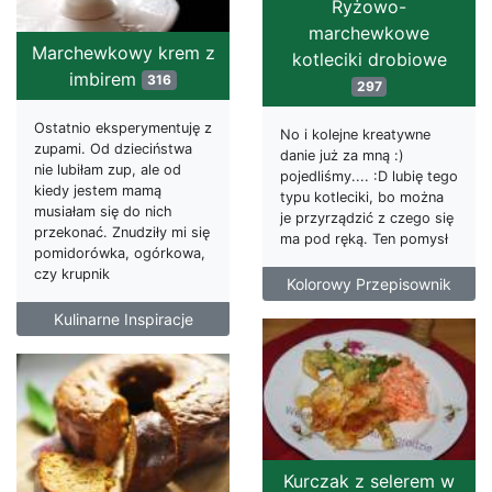
Ryżowo-
marchewkowe
Marchewkowy krem z
kotleciki drobiowe
imbirem
316
297
Ostatnio eksperymentuję z
No i kolejne kreatywne
zupami. Od dzieciństwa
danie już za mną :)
nie lubiłam zup, ale od
pojedliśmy.... :D lubię tego
kiedy jestem mamą
typu kotleciki, bo można
musiałam się do nich
je przyrządzić z czego się
przekonać. Znudziły mi się
ma pod ręką. Ten pomysł
pomidorówka, ogórkowa,
czy krupnik
Kolorowy Przepisownik
Kulinarne Inspiracje
Kurczak z selerem w