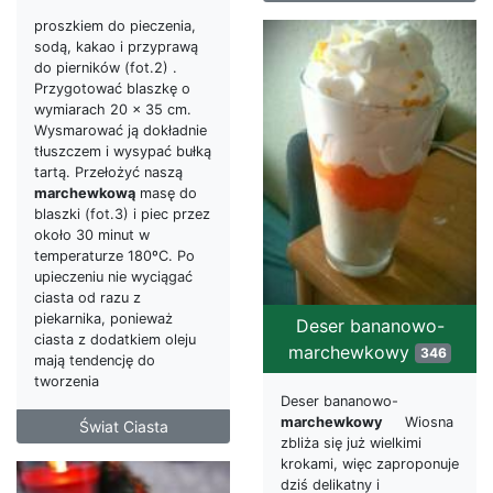
proszkiem do pieczenia,
sodą, kakao i przyprawą
do pierników (fot.2) .
Przygotować blaszkę o
wymiarach 20 x 35 cm.
Wysmarować ją dokładnie
tłuszczem i wysypać bułką
tartą. Przełożyć naszą
marchewkową
masę do
blaszki (fot.3) i piec przez
około 30 minut w
temperaturze 180ºC. Po
upieczeniu nie wyciągać
ciasta od razu z
piekarnika, ponieważ
Deser bananowo-
ciasta z dodatkiem oleju
marchewkowy
346
mają tendencję do
tworzenia
Deser bananowo-
marchewkowy
Wiosna
Świat Ciasta
zbliża się już wielkimi
krokami, więc zaproponuje
dziś delikatny i