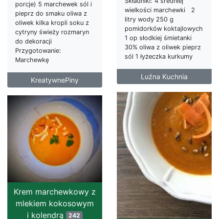
Składniki: 4 średniej
porcje) 5 marchewek sól i
wielkości marchewki 2
pieprz do smaku oliwa z
litry wody 250 g
oliwek kilka kropli soku z
pomidorków koktajlowych
cytryny świeży rozmaryn
1 op słodkiej śmietanki
do dekoracji
30% oliwa z oliwek pieprz
Przygotowanie:
sól 1 łyżeczka kurkumy
Marchewkę
Luźna Kuchnia
KreatywnePiny
Krem marchewkowy z
mlekiem kokosowym
i kolendrą
242