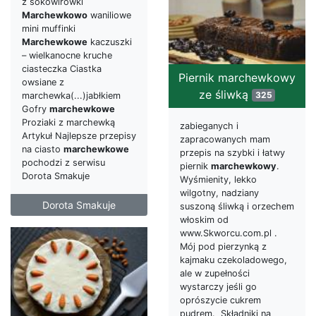
z sokowirówki
Marchewkowo
waniliowe
mini muffinki
Marchewkowe
kaczuszki
– wielkanocne kruche
ciasteczka Ciastka
Piernik marchewkowy
owsiane z
ze śliwką
325
marchewka(...)jabłkiem
Gofry
marchewkowe
Proziaki z marchewką
zabieganych i
Artykuł Najlepsze przepisy
zapracowanych mam
na ciasto
marchewkowe
przepis na szybki i łatwy
pochodzi z serwisu
piernik
marchewkowy
.
Dorota Smakuje
Wyśmienity, lekko
wilgotny, nadziany
Dorota Smakuje
suszoną śliwką i orzechem
włoskim od
www.Skworcu.com.pl .
Mój pod pierzynką z
kajmaku czekoladowego,
ale w zupełności
wystarczy jeśli go
oprószycie cukrem
pudrem. Składniki na