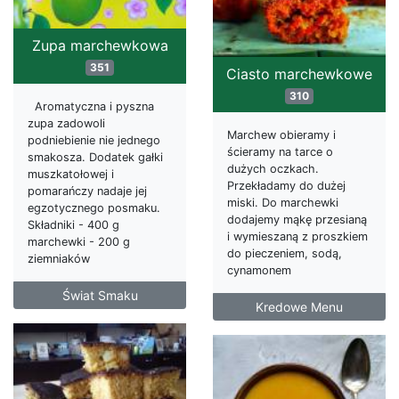
Zupa marchewkowa
351
Ciasto marchewkowe
310
Aromatyczna i pyszna
zupa zadowoli
Marchew obieramy i
podniebienie nie jednego
ścieramy na tarce o
smakosza. Dodatek gałki
dużych oczkach.
muszkatołowej i
Przekładamy do dużej
pomarańczy nadaje jej
miski. Do marchewki
egzotycznego posmaku.
dodajemy mąkę przesianą
Składniki - 400 g
i wymieszaną z proszkiem
marchewki - 200 g
do pieczeniem, sodą,
ziemniaków
cynamonem
Świat Smaku
Kredowe Menu