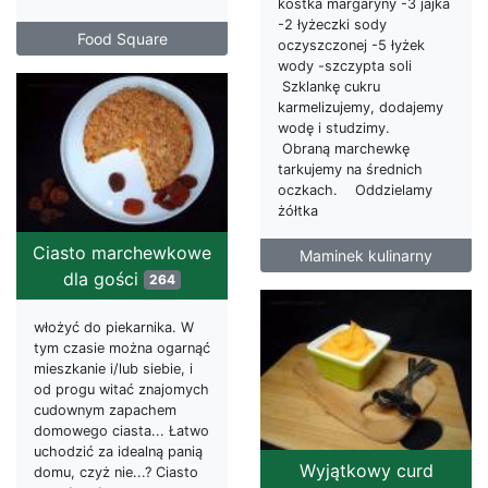
kostka margaryny -3 jajka
-2 łyżeczki sody
Food Square
oczyszczonej -5 łyżek
wody -szczypta soli
Szklankę cukru
karmelizujemy, dodajemy
wodę i studzimy.
Obraną marchewkę
tarkujemy na średnich
oczkach. Oddzielamy
żółtka
Ciasto marchewkowe
Maminek kulinarny
dla gości
264
włożyć do piekarnika. W
tym czasie można ogarnąć
mieszkanie i/lub siebie, i
od progu witać znajomych
cudownym zapachem
domowego ciasta... Łatwo
uchodzić za idealną panią
Wyjątkowy curd
domu, czyż nie...? Ciasto