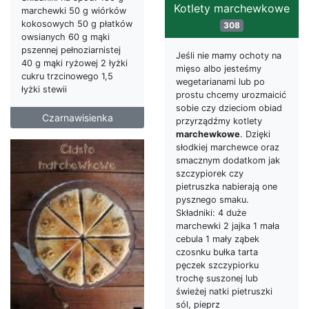
Kotlety marchewkowe
marchewki 50 g wiórków
kokosowych 50 g płatków
308
owsianych 60 g mąki
pszennej pełnoziarnistej
Jeśli nie mamy ochoty na
40 g mąki ryżowej 2 łyżki
mięso albo jesteśmy
cukru trzcinowego 1,5
wegetarianami lub po
łyżki stewii
prostu chcemy urozmaicić
sobie czy dzieciom obiad
Czarnawisienka
przyrządźmy kotlety
marchewkowe
. Dzięki
słodkiej marchewce oraz
smacznym dodatkom jak
szczypiorek czy
pietruszka nabierają one
pysznego smaku.
Składniki: 4 duże
marchewki 2 jajka 1 mała
cebula 1 mały ząbek
czosnku bułka tarta
pęczek szczypiorku
trochę suszonej lub
świeżej natki pietruszki
sól, pieprz