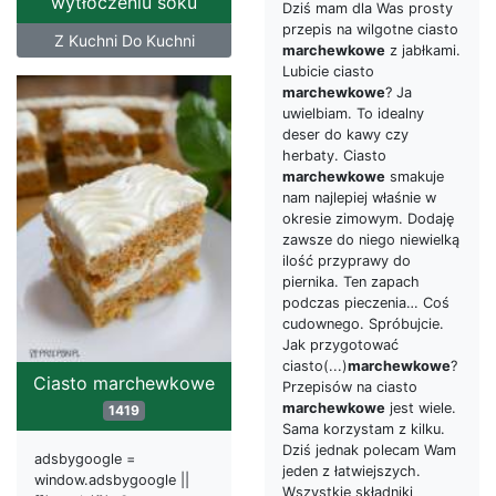
wytłoczeniu soku
Dziś mam dla Was prosty
przepis na wilgotne ciasto
Z Kuchni Do Kuchni
marchewkowe
z jabłkami.
Lubicie ciasto
marchewkowe
? Ja
uwielbiam. To idealny
deser do kawy czy
herbaty. Ciasto
marchewkowe
smakuje
nam najlepiej właśnie w
okresie zimowym. Dodaję
zawsze do niego niewielką
ilość przyprawy do
piernika. Ten zapach
podczas pieczenia… Coś
cudownego. Spróbujcie.
Jak przygotować
ciasto(...)
marchewkowe
?
Ciasto marchewkowe
Przepisów na ciasto
marchewkowe
jest wiele.
1419
Sama korzystam z kilku.
Dziś jednak polecam Wam
adsbygoogle =
jeden z łatwiejszych.
window.adsbygoogle ||
Wszystkie składniki