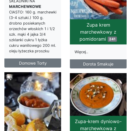
SKŁADNIKI NA
MARCHEWKOWE
CIASTO: 160 g. marchewki
(3-4 sztuki.) 100 g.
drobno posiekanych
Zupa krem
orzechów włoskich 1 i 1/2
marchewkowy z
szk. mąki 4 jajka 3/4
pomidorami
241
szklanki cukru 1 łyżka
cukru waniliowego 200 ml.
oleju łyżeczka proszku
Więcej..
Domowe Torty
Dorota Smakuje
Zupa-krem dyniowo-
marchewkowa z