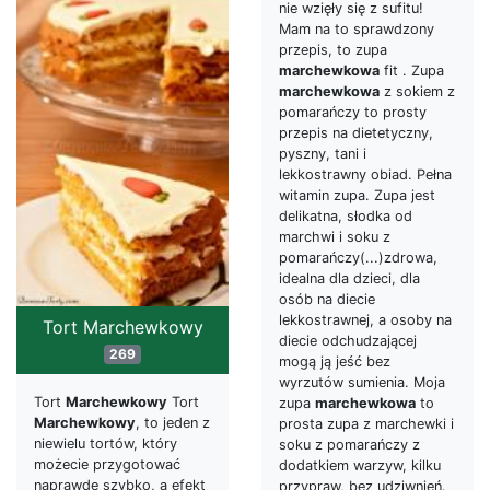
nie wzięły się z sufitu!
Mam na to sprawdzony
przepis, to zupa
marchewkowa
fit . Zupa
marchewkowa
z sokiem z
pomarańczy to prosty
przepis na dietetyczny,
pyszny, tani i
lekkostrawny obiad. Pełna
witamin zupa. Zupa jest
delikatna, słodka od
marchwi i soku z
pomarańczy(...)zdrowa,
idealna dla dzieci, dla
osób na diecie
lekkostrawnej, a osoby na
Tort Marchewkowy
diecie odchudzającej
269
mogą ją jeść bez
wyrzutów sumienia. Moja
Tort
Marchewkowy
Tort
zupa
marchewkowa
to
Marchewkowy
, to jeden z
prosta zupa z marchewki i
niewielu tortów, który
soku z pomarańczy z
możecie przygotować
dodatkiem warzyw, kilku
naprawdę szybko, a efekt
przypraw, bez udziwnień.