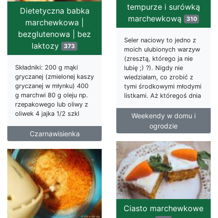
tempurze i surówką
Dietetyczna babka
marchewkową
310
marchewkowa |
bezglutenowa | bez
Seler naciowy to jedno z
laktozy
373
moich ulubionych warzyw
(zresztą, którego ja nie
Składniki: 200 g mąki
lubię ;) ?). Nigdy nie
gryczanej (zmielonej kaszy
wiedziałam, co zrobić z
gryczanej w młynku) 400
tymi środkowymi młodymi
g marchwi 80 g oleju np.
listkami. Aż któregoś dnia
rzepakowego lub oliwy z
oliwek 4 jajka 1/2 szkl
Weekendy w domu i
ogrodzie
Czarnawisienka
Ciasto marchewkowe