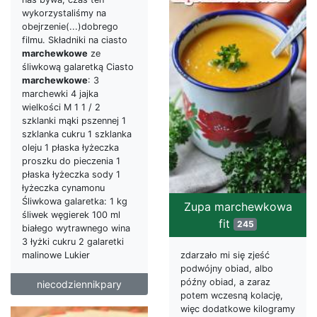
wykorzystaliśmy na
obejrzenie(...)dobrego
filmu. Składniki na ciasto
marchewkowe
ze
śliwkową galaretką Ciasto
marchewkowe
: 3
marchewki 4 jajka
wielkości M 1 1 / 2
szklanki mąki pszennej 1
szklanka cukru 1 szklanka
oleju 1 płaska łyżeczka
proszku do pieczenia 1
płaska łyżeczka sody 1
łyżeczka cynamonu
Śliwkowa galaretka: 1 kg
Zupa marchewkowa
śliwek węgierek 100 ml
fit
245
białego wytrawnego wina
3 łyżki cukru 2 galaretki
zdarzało mi się zjeść
malinowe Lukier
podwójny obiad, albo
późny obiad, a zaraz
niecodziennikpary
potem wczesną kolację,
więc dodatkowe kilogramy