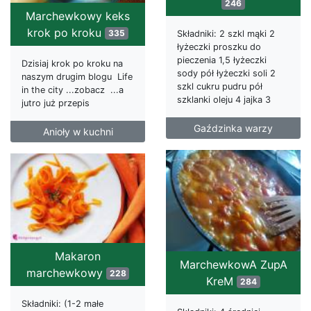
246
Marchewkowy keks
krok po kroku
335
Składniki: 2 szkl mąki 2
łyżeczki proszku do
pieczenia 1,5 łyżeczki
Dzisiaj krok po kroku na
sody pół łyżeczki soli 2
naszym drugim blogu Life
szkl cukru pudru pół
in the city ...zobacz ...a
szklanki oleju 4 jajka 3
jutro już przepis
Gaździnka warzy
Anioły w kuchni
Makaron
MarchewkowA ZupA
marchewkowy
228
KreM
284
Składniki: (1-2 małe