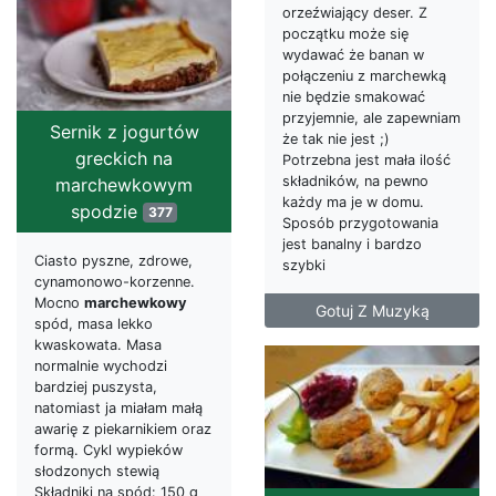
orzeźwiający deser. Z
początku może się
wydawać że banan w
połączeniu z marchewką
nie będzie smakować
przyjemnie, ale zapewniam
Sernik z jogurtów
że tak nie jest ;)
greckich na
Potrzebna jest mała ilość
składników, na pewno
marchewkowym
każdy ma je w domu.
spodzie
377
Sposób przygotowania
jest banalny i bardzo
Ciasto pyszne, zdrowe,
szybki
cynamonowo-korzenne.
Mocno
marchewkowy
Gotuj Z Muzyką
spód, masa lekko
kwaskowata. Masa
normalnie wychodzi
bardziej puszysta,
natomiast ja miałam małą
awarię z piekarnikiem oraz
formą. Cykl wypieków
słodzonych stewią
Składniki na spód: 150 g