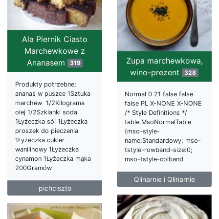
Ala Piernik Ciasto
Marchewkowe z
Zupa marchewkowa,
Ananasem
319
wino-prezent
328
Produkty potrzebne;
ananas w puszce 1Sztuka
Normal 0 21 false false
marchew 1/2Kilograma
false PL X-NONE X-NONE
olej 1/2Szklanki soda
/* Style Definitions */
1Łyżeczka sól 1Łyżeczka
table.MsoNormalTable
proszek do pieczenia
{mso-style-
1Łyżeczka cukier
name:Standardowy; mso-
wanilinowy 1Łyżeczka
tstyle-rowband-size:0;
cynamon 1Łyżeczka mąka
mso-tstyle-colband
200Gramów
Qlinarnie i Qlinarnie
pichciszto