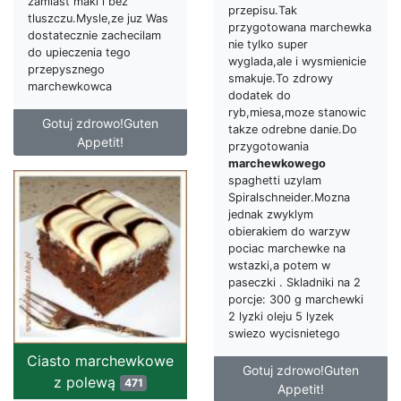
zamiast maki i bez
przepisu.Tak
tluszczu.Mysle,ze juz Was
przygotowana marchewka
dostatecznie zachecilam
nie tylko super
do upieczenia tego
wyglada,ale i wysmienicie
przepysznego
smakuje.To zdrowy
marchewkowca
dodatek do
ryb,miesa,moze stanowic
Gotuj zdrowo!Guten
takze odrebne danie.Do
Appetit!
przygotowania
marchewkowego
spaghetti uzylam
Spiralschneider.Mozna
jednak zwyklym
obierakiem do warzyw
pociac marchewke na
wstazki,a potem w
paseczki . Skladniki na 2
porcje: 300 g marchewki
2 lyzki oleju 5 lyzek
swiezo wycisnietego
Ciasto marchewkowe
Gotuj zdrowo!Guten
z polewą
471
Appetit!