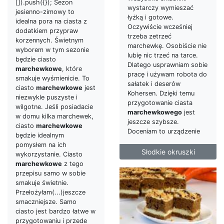
[]).push({}); Sezon
wystarczy wymieszać
jesienno-zimowy to
łyżką i gotowe.
idealna pora na ciasta z
Oczywiście wcześniej
dodatkiem przypraw
trzeba zetrzeć
korzennych. Świetnym
marchewkę. Osobiście nie
wyborem w tym sezonie
lubię nic trzeć na tarce.
będzie ciasto
Dlatego usprawniam sobie
marchewkowe
, które
pracę i używam robota do
smakuje wyśmienicie. To
sałatek i deserów
ciasto
marchewkowe
jest
Kohersen. Dzięki temu
niezwykle puszyste i
przygotowanie ciasta
wilgotne. Jeśli posiadacie
marchewkowego
jest
w domu kilka marchewek,
jeszcze szybsze.
ciasto
marchewkowe
Doceniam to urządzenie
będzie idealnym
pomysłem na ich
Słodkie okruszki
wykorzystanie. Ciasto
marchewkowe
z tego
przepisu samo w sobie
smakuje świetnie.
Przełożyłam(...)jeszcze
smaczniejsze. Samo
ciasto jest bardzo łatwe w
przygotowaniu i przede