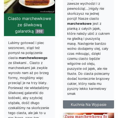
zawsze wychodzi i z
pewnością(...)nigdy nie
skończysz na jednej
Ciasto marchewkowe
porcji! Nasze ciasto
marchewkowe
jest z
ze śliwkową
pianką z całych jajek,
galaretką
202
które należy ubić z cukrem
na gładką i puszystą
Lubimy gotować i piec
masę. Następnie bardzo
sezonowo, stąd też
wolno dodajemy olej, cały
pomysł na połączenie
czas miksując, dzięki
ciasta
marchewkowego
czemu ciasto będzie
ze śliwkami . Ciasto z
wilgotne od oleju,
marchewkami jak zwykle
puszyste od jajek, ale nie
wyrosło nam aż po brzeg
tłuste. Do ciasta polecamy
formy, mogliśmy więc
dodać koniecznie brązowy
przeciąć je na trzy blaty.
cukier, który nada mu
Ponieważ nie wkładaliśmy
pyszny lekko karmelowy
śliwkowej galaretki do
smak
lodówki, aby szybciej
stężała, dość długo
Kuchnia Na Wypasie
czekaliśmy na skończenie
tego ciasta, ale jak to u
nas bywa, czas ten