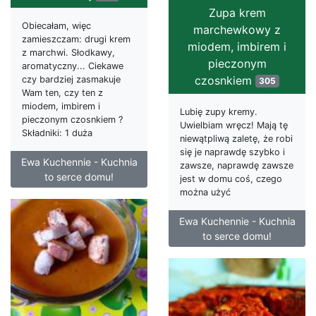
Zupa krem
Obiecałam, więc
marchewkowy z
zamieszczam: drugi krem
miodem, imbirem i
z marchwi. Słodkawy,
pieczonym
aromatyczny... Ciekawe
czosnkiem
czy bardziej zasmakuje
305
Wam ten, czy ten z
miodem, imbirem i
Lubię zupy kremy.
pieczonym czosnkiem ?
Uwielbiam wręcz! Mają tę
Składniki: 1 duża
niewątpliwą zaletę, że robi
się je naprawdę szybko i
Ewa Kuchennie - Kuchnia
zawsze, naprawdę zawsze
to serce domu!
jest w domu coś, czego
można użyć
Ewa Kuchennie - Kuchnia
to serce domu!