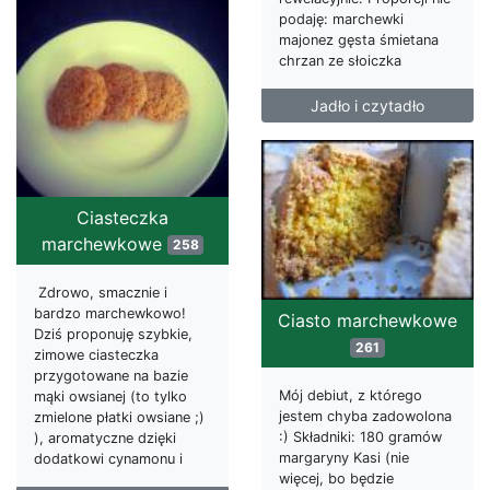
podaję: marchewki
majonez gęsta śmietana
chrzan ze słoiczka
Jadło i czytadło
Ciasteczka
marchewkowe
258
Zdrowo, smacznie i
bardzo marchewkowo!
Ciasto marchewkowe
Dziś proponuję szybkie,
261
zimowe ciasteczka
przygotowane na bazie
Mój debiut, z którego
mąki owsianej (to tylko
jestem chyba zadowolona
zmielone płatki owsiane ;)
:) Składniki: 180 gramów
), aromatyczne dzięki
margaryny Kasi (nie
dodatkowi cynamonu i
więcej, bo będzie