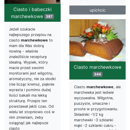
Ciasto i babeczki
upichcic
marchewkowe
387
Jeżeli szukacie
najlepszego przepisu na
ciasto
marchewkowe
to
mam dla Was dobrą
nowinę - właśnie
znaleźliście recepturę
idealną. Wypiek, który
Ciasto marchewkowe
macie przed swoimi
monitorami jest wilgotny,
344
aromatyczny, nie za słodki
(nie licząc kremu), pięknie
Ciasto
marchewkowe
, ale
wyrasta i pomimo dużej
marchewka jest ledwie
ilości bakalii ma lekką
wyczuwalna. Wilgotne,
strukturę. Przepis ten
puszyste, smaczne i
powstawał jakiś czas. Od
proste w przygotowaniu.
wielu lat stopniowo coś w
Składniki -1/2 kg
nim zmieniam, żeby
marchewki -3 szklanki
osiągnąć jak najlepsze
mąki -2 szklanki cukru -
ciasto