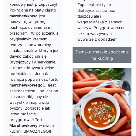
końcowy jest przepyszny!
Zupa jest nie tylko
Pokrojone na blaty ciasto
dietetyczna , bo bez
marchewkowe
jest
tłuszczu ale i
puszyste, wilgotne,
wegetariańska z samych
pachnące cynamonem i
warzyw. Przygotowana na
orzechami. W połączeniu z
lekkim warzywnym
oryginalnym kremem,
wywarze z dodatkiem
tworzy niepowtarzalny
smak… smak w którym już
Damsko-męskie spojrzenie
dawno zakochali się
na kuchnię
Brytyjczycy i Amerykanie,
a teraz zdobywa kolejne
podniebienia. Jednak
rosnąca popularność tortu
marchewkowego
(...)jest
zaskoczeniem – bo jest on
nie za słodki, inny niz
wszystkie i naprawdę
pyszny! Zobaczcie jak
łatwo możecie
przygotować Tort
Marchewkowy
w swojej
kuchni. SMACZNEGO!!!