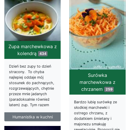
Zupa marchewkowa z
kolendrą
434
Dzień bez zupy to dzień
stracony. To chyba
Surówka
najlepiej oddaje mój
marchewkowa z
stosunek do pachnących,
chrzanem
rozgrzewających, chętnie
259
przeze mnie jadanych
(paradoksalnie również
Bardzo lubię surówkę ze
latem) zup. Tym razem
słodkiej marchewki i
ostrego chrzanu, z
Humanistka w kuchni
dodatkiem śmietany i
majonezu smakuję
rewelacyjnie. Proporcji nie