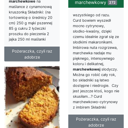
marchewkowe
na
marchewkowy
272
maślance z cynamonową
kruszonką Składniki: (na
wszystkiego od razu.
tortownicę o średnicy 20
Curd bowiem wyszedł
cm) 250 g mąki pszennej
mocno cytrynowy,
85 g cukru 2 łyżeczki
słodko-kwaśny, dzięki
proszku do pieczenia 2
czemu idealnie zgrał się ze
jajka 250 ml maślanki
słodkimi makaronikami.
Imbirowa nuta rozgrzewa,
Pożeraczka, czyli raz
marchewka nadaje mu
adobrze
pięknego, intensywnego
koloru i delikatnej,
marchewkowej
słodyczy.
Można go robić cały rok,
bo składniki są łatwo
dostępne i niedrogie. Czy
jest jeszcze ktoś, kogo nie
skusiłam...? Curd
marchewkowo-cytrynowy
z imbirem Składniki
Pożeraczka, czyli raz
adobrze