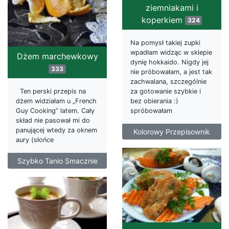
ziemniakami i
koperkiem
324
Na pomysł takiej zupki
wpadłam widząc w sklepie
Dżem marchewkowy
dynię hokkaido. Nigdy jej
333
nie próbowałam, a jest tak
zachwalana, szczególnie
za gotowanie szybkie i
Ten perski przepis na
bez obierania :)
dżem widziałam u „French
spróbowałam
Guy Cooking” latem. Cały
skład nie pasował mi do
panującej wtedy za oknem
Kolorowy Przepisownik
aury (słońce
Szybko Tanio Smacznie