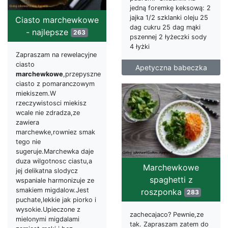
jedną foremkę keksową: 2
jajka 1/2 szklanki oleju 25
Ciasto marchewkowe
dag cukru 25 dag mąki
- najlepsze
263
pszennej 2 łyżeczki sody
4 łyżki
Zapraszam na rewelacyjne
ciasto
Apetyczna babeczka
marchewkowe
,przepyszne
ciasto z pomaranczowym
miekiszem.W
rzeczywistosci miekisz
wcale nie zdradza,ze
zawiera
marchewke,rowniez smak
tego nie
sugeruje.Marchewka daje
duza wilgotnosc ciastu,a
Marchewkowe
jej delikatna slodycz
spaghetti z
wspaniale harmonizuje ze
smakiem migdalow.Jest
roszponka
283
puchate,lekkie jak piorko i
wysokie.Upieczone z
zachecajaco? Pewnie,ze
mielonymi migdalami
tak. Zapraszam zatem do