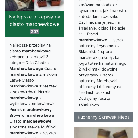
zarówno na słodko z
cynamonem, jak i na ostro
Najlepsze przepisy na
z dodatkiem czosnku.
Czyli można je jeść na
ciasto marchewkowe
śniadanie, obiad i kolację
207
^^ ~ Placki
marchewkowe
+ serek
Najlepsze przepisy na
naturalny i cynamon ~
ciasto
marchewkowe
Składniki: 2 spore
zebrane tu z okazji 3
marchewki jajko łyżka
lutego – Dnia Ciastka
jogurtu/serka naturalnego
Marchewkowego
Ciasto
2 łyżki mąki dowolne
marchewkowe
z makiem
przyprawy + serek
Łatwe Ciasto
naturalny Marchewki
marchewkowe
z resztek
obieramy i ścieramy na
z sokowirówki Piernik
średnich oczkach.
marchewkowy
z
Dodajemy resztę
wytłoków z sokowirówki
składników
Piernik
marchewkowy
Brownie
marchewkowe
Kuchenny Skrawek Nieba
Ciasto
marchewkowe
słodzone stewią Muffinki
marchewkowe
z resztek