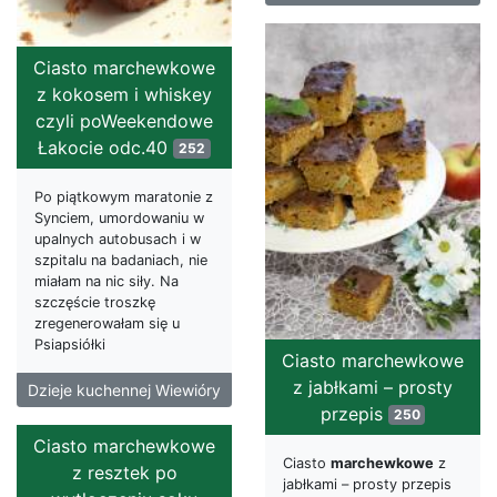
Ciasto marchewkowe
z kokosem i whiskey
czyli poWeekendowe
Łakocie odc.40
252
Po piątkowym maratonie z
Synciem, umordowaniu w
upalnych autobusach i w
szpitalu na badaniach, nie
miałam na nic siły. Na
szczęście troszkę
zregenerowałam się u
Psiapsiółki
Ciasto marchewkowe
z jabłkami – prosty
Dzieje kuchennej Wiewióry
przepis
250
Ciasto marchewkowe
Ciasto
marchewkowe
z
z resztek po
jabłkami – prosty przepis