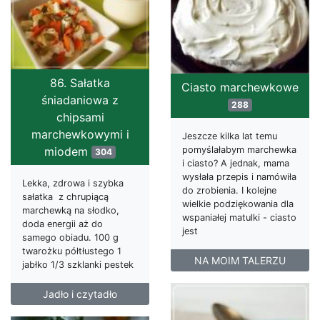
86. Sałatka
Ciasto marchewkowe
śniadaniowa z
288
chipsami
marchewkowymi i
Jeszcze kilka lat temu
pomyślałabym marchewka
miodem
304
i ciasto? A jednak, mama
wysłała przepis i namówiła
Lekka, zdrowa i szybka
do zrobienia. I kolejne
sałatka z chrupiącą
wielkie podziękowania dla
marchewką na słodko,
wspaniałej matulki - ciasto
doda energii aż do
jest
samego obiadu. 100 g
twarożku półtłustego 1
NA MOIM TALERZU
jabłko 1/3 szklanki pestek
Jadło i czytadło