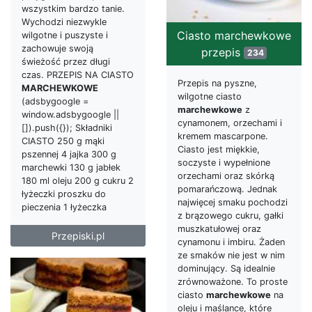
wszystkim bardzo tanie.
Wychodzi niezwykle
Ciasto marchewkowe
wilgotne i puszyste i
zachowuje swoją
przepis
234
świeżość przez długi
czas. PRZEPIS NA CIASTO
Przepis na pyszne,
MARCHEWKOWE
wilgotne ciasto
(adsbygoogle =
marchewkowe
z
window.adsbygoogle ||
cynamonem, orzechami i
[]).push({}); Składniki
kremem mascarpone.
CIASTO 250 g mąki
Ciasto jest miękkie,
pszennej 4 jajka 300 g
soczyste i wypełnione
marchewki 130 g jabłek
orzechami oraz skórką
180 ml oleju 200 g cukru 2
pomarańczową. Jednak
łyżeczki proszku do
najwięcej smaku pochodzi
pieczenia 1 łyżeczka
z brązowego cukru, gałki
muszkatułowej oraz
Przepiski.pl
cynamonu i imbiru. Żaden
ze smaków nie jest w nim
dominujący. Są idealnie
zrównoważone. To proste
ciasto
marchewkowe
na
oleju i maślance, które