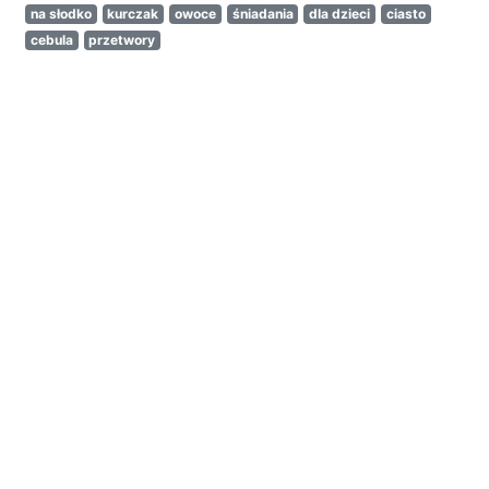
na słodko
kurczak
owoce
śniadania
dla dzieci
ciasto
cebula
przetwory