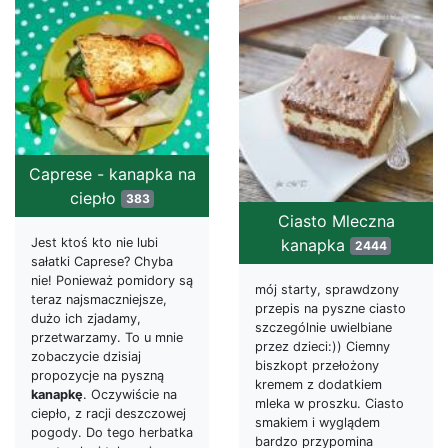
Caprese - kanapka na
ciepło
383
Ciasto Mleczna
Jest ktoś kto nie lubi
kanapka
2444
sałatki Caprese? Chyba
nie! Ponieważ pomidory są
mój starty, sprawdzony
teraz najsmaczniejsze,
przepis na pyszne ciasto
dużo ich zjadamy,
szczególnie uwielbiane
przetwarzamy. To u mnie
przez dzieci:)) Ciemny
zobaczycie dzisiaj
biszkopt przełożony
propozycje na pyszną
kremem z dodatkiem
kanapkę
. Oczywiście na
mleka w proszku. Ciasto
ciepło, z racji deszczowej
smakiem i wyglądem
pogody. Do tego herbatka
bardzo przypomina