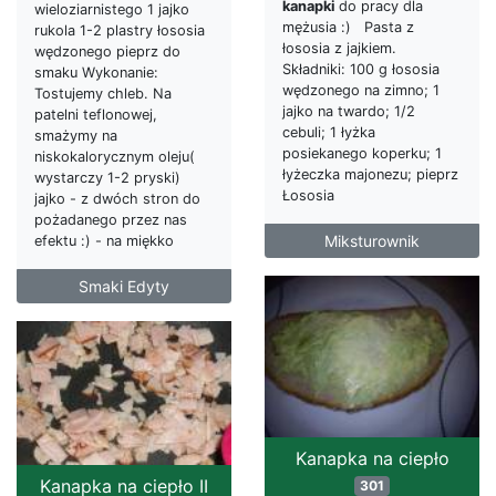
kanapki
do pracy dla
wieloziarnistego 1 jajko
mężusia :) Pasta z
rukola 1-2 plastry łososia
łososia z jajkiem.
wędzonego pieprz do
Składniki: 100 g łososia
smaku Wykonanie:
wędzonego na zimno; 1
Tostujemy chleb. Na
jajko na twardo; 1/2
patelni teflonowej,
cebuli; 1 łyżka
smażymy na
posiekanego koperku; 1
niskokalorycznym oleju(
łyżeczka majonezu; pieprz
wystarczy 1-2 pryski)
Łososia
jajko - z dwóch stron do
pożadanego przez nas
Miksturownik
efektu :) - na miękko
Smaki Edyty
Kanapka na ciepło
Kanapka na ciepło II
301