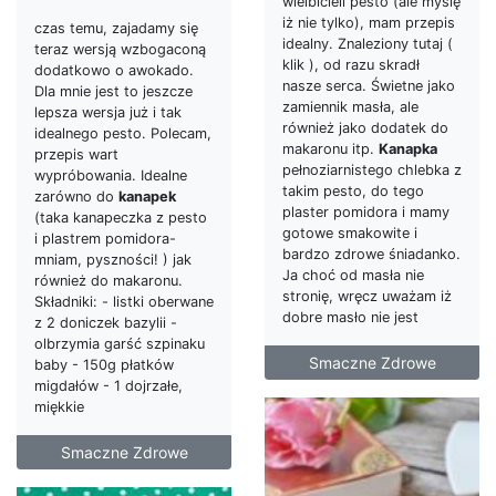
wielbicieli pesto (ale myślę
iż nie tylko), mam przepis
czas temu, zajadamy się
idealny. Znaleziony tutaj (
teraz wersją wzbogaconą
klik ), od razu skradł
dodatkowo o awokado.
nasze serca. Świetne jako
Dla mnie jest to jeszcze
zamiennik masła, ale
lepsza wersja już i tak
również jako dodatek do
idealnego pesto. Polecam,
makaronu itp.
Kanapka
przepis wart
pełnoziarnistego chlebka z
wypróbowania. Idealne
takim pesto, do tego
zarówno do
kanapek
plaster pomidora i mamy
(taka kanapeczka z pesto
gotowe smakowite i
i plastrem pomidora-
bardzo zdrowe śniadanko.
mniam, pyszności! ) jak
Ja choć od masła nie
również do makaronu.
stronię, wręcz uważam iż
Składniki: - listki oberwane
dobre masło nie jest
z 2 doniczek bazylii -
olbrzymia garść szpinaku
Smaczne Zdrowe
baby - 150g płatków
migdałów - 1 dojrzałe,
miękkie
Smaczne Zdrowe