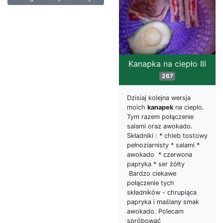
Kanapka na ciepło III
267
Dzisiaj kolejna wersja
moich
kanapek
na ciepło.
Tym razem połączenie
salami oraz awokado.
Składniki : * chleb tostowy
pełnoziarnisty * salami *
awokado * czerwona
papryka * ser żółty
Bardzo ciekawe
połączenie tych
składników - chrupiąca
papryka i maślany smak
awokado. Polecam
spróbować