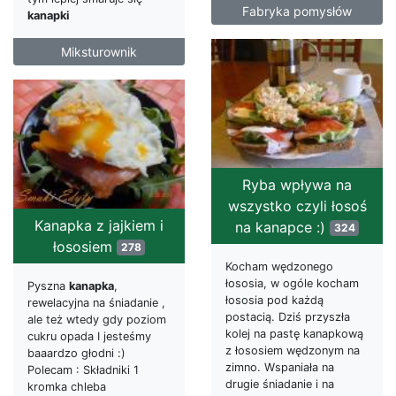
Fabryka pomysłów
kanapki
Miksturownik
Ryba wpływa na
wszystko czyli łosoś
Kanapka z jajkiem i
na kanapce :)
324
łososiem
278
Kocham wędzonego
łososia, w ogóle kocham
Pyszna
kanapka
,
łososia pod każdą
rewelacyjna na śniadanie ,
postacią. Dziś przyszła
ale też wtedy gdy poziom
kolej na pastę kanapkową
cukru opada I jesteśmy
z łososiem wędzonym na
baaardzo głodni :)
zimno. Wspaniała na
Polecam : Składniki 1
drugie śniadanie i na
kromka chleba