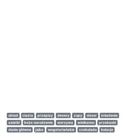
obiad
ciasta
przepisy
desery
zupy
deser
śniadanie
salatki
boże narodzenie
warzywa
wielkanoc
przekaski
dania główne
jajka
wegetariańskie
czekolada
kolacja