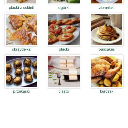
placki z cukinii
ogórki
ziemniaki
skrzydełka
placki
pancakes
przekąski
ciasto
kurczak