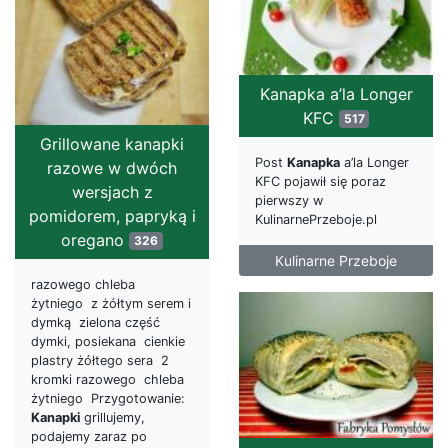
Kanapka a’la Longer
KFC
517
Grillowane kanapki
Post
Kanapka
a’la Longer
razowe w dwóch
KFC pojawił się poraz
wersjach z
pierwszy w
pomidorem, papryką i
KulinarnePrzeboje.pl
oregano
326
Kulinarne Przeboje
razowego chleba
żytniego z żółtym serem i
dymką zielona część
dymki, posiekana cienkie
plastry żółtego sera 2
kromki razowego chleba
żytniego Przygotowanie:
Kanapki
grillujemy,
podajemy zaraz po