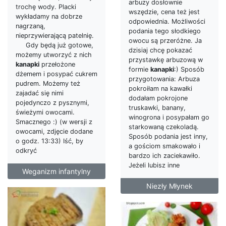
arbuzy dosłownie
trochę wody. Placki
wszędzie, cena też jest
wykładamy na dobrze
odpowiednia. Możliwości
nagrzaną,
podania tego słodkiego
nieprzywierającą patelnię.
owocu są przeróżne. Ja
Gdy będą już gotowe,
dzisiaj chcę pokazać
możemy utworzyć z nich
przystawkę arbuzową w
kanapki
przełożone
formie
kanapki
:) Sposób
dżemem i posypać cukrem
przygotowania: Arbuza
pudrem. Możemy też
pokroiłam na kawałki
zajadać się nimi
dodałam pokrojone
pojedynczo z pysznymi,
truskawki, banany,
świeżymi owocami.
winogrona i posypałam go
Smacznego :) (w wersji z
starkowaną czekoladą.
owocami, zdjęcie dodane
Sposób podania jest inny,
o godz. 13:33) Iść, by
a gościom smakowało i
odkryć
bardzo ich zaciekawiło.
Jeżeli lubisz inne
Weganizm infantylny
Niezły Młynek