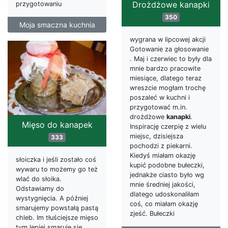
Drożdżowe kanapki
przygotowaniu
350
Moja smaczna kuchnia
wygrana w lipcowej akcji
Gotowanie za głosowanie
. Maj i czerwiec to były dla
mnie bardzo pracowite
miesiące, dlatego teraz
wreszcie mogłam trochę
poszaleć w kuchni i
przygotować m.in.
drożdżowe
kanapki
.
Mięso do kanapek
Inspirację czerpię z wielu
miejsc, dzisiejsza
333
pochodzi z piekarni.
Kiedyś miałam okazję
słoiczka i jeśli zostało coś
kupić podobne bułeczki,
wywaru to możemy go też
jednakże ciasto było wg
wlać do słoika.
mnie średniej jakości,
Odstawiamy do
dlatego udoskonaliłam
wystygnięcia. A później
coś, co miałam okazję
smarujemy powstałą pastą
zjeść. Bułeczki
chleb. Im tłuściejsze mięso
tym lepiej smaruje się