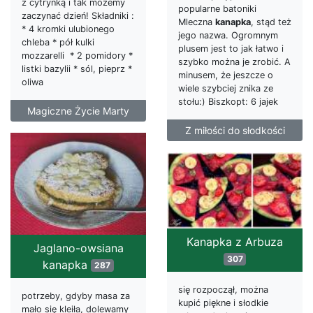
z cytrynką i tak możemy
popularne batoniki
zaczynać dzień! Składniki :
Mleczna
kanapka
, stąd też
* 4 kromki ulubionego
jego nazwa. Ogromnym
chleba * pół kulki
plusem jest to jak łatwo i
mozzarelli * 2 pomidory *
szybko można je zrobić. A
listki bazylii * sól, pieprz *
minusem, że jeszcze o
oliwa
wiele szybciej znika ze
stołu:) Biszkopt: 6 jajek
Magiczne Życie Marty
Z miłości do słodkości
Kanapka z Arbuza
Jaglano-owsiana
307
kanapka
287
się rozpoczął, można
potrzeby, gdyby masa za
kupić piękne i słodkie
mało się kleiła, dolewamy