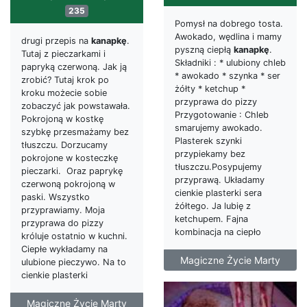
235
Pomysł na dobrego tosta.
Awokado, wędlina i mamy
drugi przepis na
kanapkę
.
pyszną ciepłą
kanapkę
.
Tutaj z pieczarkami i
Składniki : * ulubiony chleb
papryką czerwoną. Jak ją
* awokado * szynka * ser
zrobić? Tutaj krok po
żółty * ketchup *
kroku możecie sobie
przyprawa do pizzy
zobaczyć jak powstawała.
Przygotowanie : Chleb
Pokrojoną w kostkę
smarujemy awokado.
szybkę przesmażamy bez
Plasterek szynki
tłuszczu. Dorzucamy
przypiekamy bez
pokrojone w kosteczkę
tłuszczu.Posypujemy
pieczarki. Oraz paprykę
przyprawą. Układamy
czerwoną pokrojoną w
cienkie plasterki sera
paski. Wszystko
żółtego. Ja lubię z
przyprawiamy. Moja
ketchupem. Fajna
przyprawa do pizzy
kombinacja na ciepło
króluje ostatnio w kuchni.
Ciepłe wykładamy na
Magiczne Życie Marty
ulubione pieczywo. Na to
cienkie plasterki
Magiczne Życie Marty