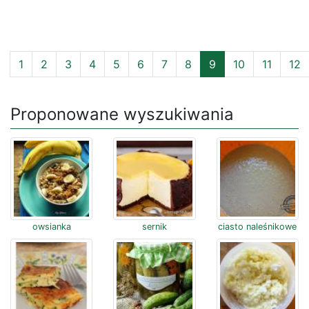
1
2
3
4
5
6
7
8
9
10
11
12
Proponowane wyszukiwania
owsianka
sernik
ciasto naleśnikowe