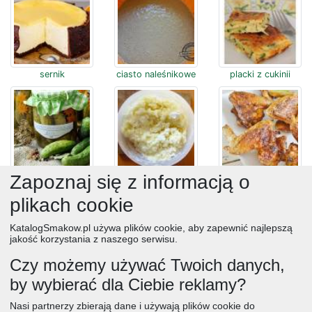
sernik
ciasto naleśnikowe
placki z cukinii
ogórki
ziemniaki
skrzydełka
Zapoznaj się z informacją o
plikach cookie
KatalogSmakow.pl używa plików cookie, aby zapewnić najlepszą
jakość korzystania z naszego serwisu.
Czy możemy używać Twoich danych,
placki
pancakes
przekąski
by wybierać dla Ciebie reklamy?
obiad
ciasta
przepisy
desery
zupy
deser
śniadanie
Nasi partnerzy zbierają dane i używają plików cookie do