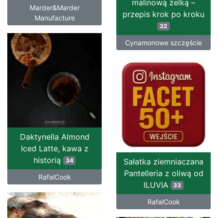
malinową żelką –
Marder&Marder
przepis krok po kroku
Manufacture
32
Cynamonowe szczęście
Daktynella Almond
Iced Latte, kawa z
historią
34
Sałatka ziemniaczana
Pantelleria z oliwą od
RafalCook
ILUVIA
33
RafalCook