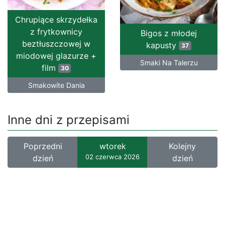
Chrupiące skrzydełka
z frytkownicy
Bigos z młodej
beztłuszczowej w
kapusty
37
miodowej glazurze +
Smaki Na Talerzu
film
30
Smakowite Dania
Inne dni z przepisami
Poprzedni
wtorek
Kolejny
02 czerwca 2026
dzień
dzień