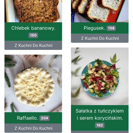
Chlebek bananowy.
Piegusek.
156
150
Z Kuchni Do Kuchni
Z Kuchni Do Kuchni
Sałatka z tuńczykiem
Raffaello.
i serem korycińskim.
204
162
Z Kuchni Do Kuchni