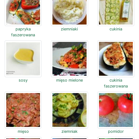
papryka
ziemniaki
cukinia
faszerowana
sosy
mięso mielone
cukinia
faszerowana
mięso
ziemniak
pomidor