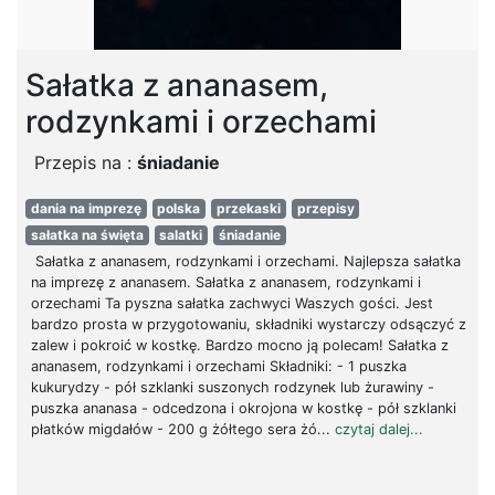
Sałatka z ananasem,
rodzynkami i orzechami
Przepis na :
śniadanie
dania na imprezę
polska
przekaski
przepisy
sałatka na święta
salatki
śniadanie
Sałatka z ananasem, rodzynkami i orzechami. Najlepsza sałatka
na imprezę z ananasem. Sałatka z ananasem, rodzynkami i
orzechami Ta pyszna sałatka zachwyci Waszych gości. Jest
bardzo prosta w przygotowaniu, składniki wystarczy odsączyć z
zalew i pokroić w kostkę. Bardzo mocno ją polecam! Sałatka z
ananasem, rodzynkami i orzechami Składniki: - 1 puszka
kukurydzy - pół szklanki suszonych rodzynek lub żurawiny -
puszka ananasa - odcedzona i okrojona w kostkę - pół szklanki
płatków migdałów - 200 g żółtego sera żó...
czytaj dalej...