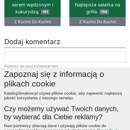
serem wędzonym i
Najlepsza sałatka na
kukurydzą.
grilla.
161
156
Z Kuchni Do Kuchni
Z Kuchni Do Kuchni
Dodaj komentarz
Podpisz się pod komentarzem.
Zapoznaj się z informacją o
plikach cookie
KatalogSmakow.pl używa plików cookie, aby zapewnić najlepszą
jakość korzystania z naszego serwisu.
Czy możemy używać Twoich danych,
by wybierać dla Ciebie reklamy?
obiad
ciasta
przepisy
desery
zupy
deser
śniadanie
Nasi partnerzy zbierają dane i używają plików cookie do
salatki
boże narodzenie
warzywa
wielkanoc
przekaski