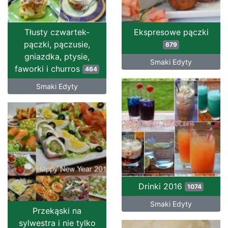
Tłusty czwartek-
Ekspresowe pączki
pączki, pączusie,
679
gniazdka, ptysie,
Smaki Edyty
faworki i churros
464
Smaki Edyty
Drinki 2016
1074
Smaki Edyty
Przekąski na
sylwestra i nie tylko