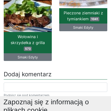
Pieczone ziemniaki z
tymiankiem
1041
Smaki Edyty
Wołowina i
skrzydełka z grilla
573
Smaki Edyty
Dodaj komentarz
Podpisz się pod komentarzem.
Zapoznaj się z informacją o
plikach cookie