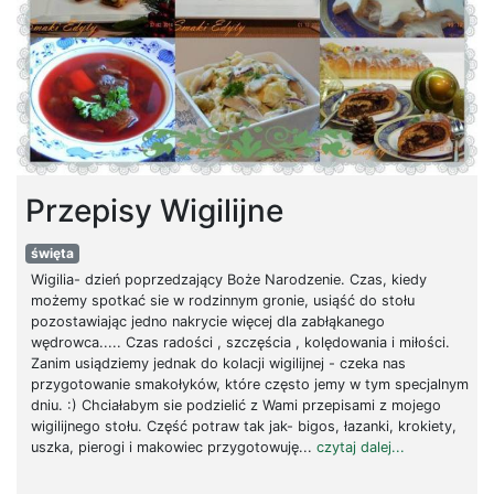
Przepisy Wigilijne
święta
Wigilia- dzień poprzedzający Boże Narodzenie. Czas, kiedy
możemy spotkać sie w rodzinnym gronie, usiąść do stołu
pozostawiając jedno nakrycie więcej dla zabłąkanego
wędrowca..... Czas radości , szczęścia , kolędowania i miłości.
Zanim usiądziemy jednak do kolacji wigilijnej - czeka nas
przygotowanie smakołyków, które często jemy w tym specjalnym
dniu. :) Chciałabym sie podzielić z Wami przepisami z mojego
wigilijnego stołu. Część potraw tak jak- bigos, łazanki, krokiety,
uszka, pierogi i makowiec przygotowuję...
czytaj dalej...