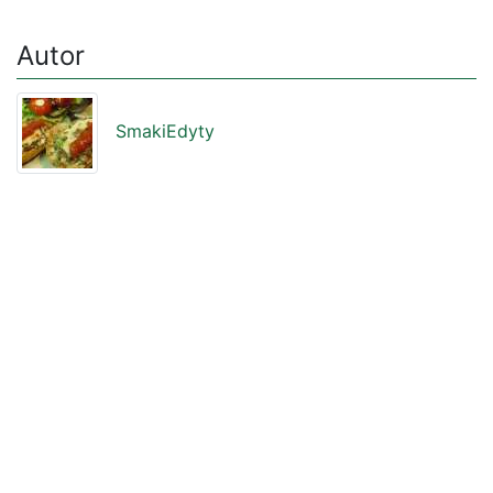
Autor
SmakiEdyty