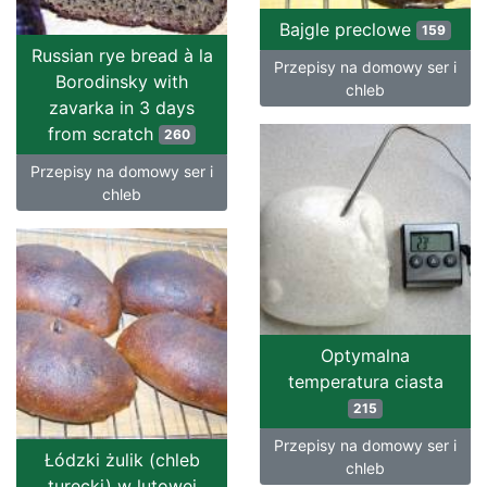
Bajgle preclowe
159
Russian rye bread à la
Przepisy na domowy ser i
Borodinsky with
chleb
zavarka in 3 days
from scratch
260
Przepisy na domowy ser i
chleb
Optymalna
temperatura ciasta
215
Przepisy na domowy ser i
Łódzki żulik (chleb
chleb
turecki) w lutowej