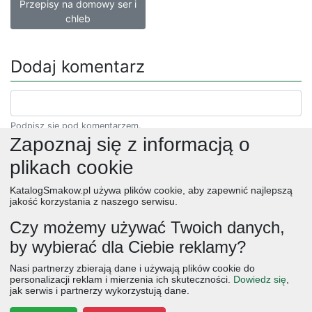
Przepisy na domowy ser i
chleb
Dodaj komentarz
Podpisz się pod komentarzem.
Zapoznaj się z informacją o
plikach cookie
KatalogSmakow.pl używa plików cookie, aby zapewnić najlepszą
jakość korzystania z naszego serwisu.
Czy możemy używać Twoich danych,
by wybierać dla Ciebie reklamy?
obiad
ciasta
przepisy
desery
zupy
deser
śniadanie
Nasi partnerzy zbierają dane i używają plików cookie do
salatki
boże narodzenie
warzywa
wielkanoc
przekaski
personalizacji reklam i mierzenia ich skuteczności.
Dowiedz się
,
jak serwis i partnerzy wykorzystują dane.
dania główne
jajka
wegetariańskie
czekolada
kolacja
na słodko
kurczak
owoce
śniadania
dla dzieci
ciasto