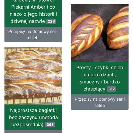
Piekarni Amber i co
nieco o jego historii i
dziwnej nazwie
228
Przepisy na domowy ser i
chleb
Prosty i szybki chleb
na drożdżach,
smaczny i bardzo
chrupiący
312
Przepisy na domowy ser i
chleb
Najprostsze bagietki
bez zaczynu (metoda
bezpośrednia)
363