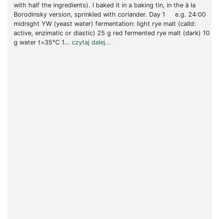
with half the ingredients). I baked it in a baking tin, in the à la
Borodinsky version, sprinkled with coriander. Day 1 e.g. 24:00
midnight YW (yeast water) fermentation: light rye malt (calld:
active, enzimatic or diastic) 25 g red fermented rye malt (dark) 10
g water t=35°C 1...
czytaj dalej...