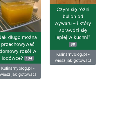
Czym się różni
bulion od
wywaru – i który
sprawdzi się
Jak długo można
lepiej w kuchni?
przechowywać
89
domowy rosół w
Kulinarnyblog.pl -
lodówce?
104
wiesz jak gotować!
Kulinarnyblog.pl -
wiesz jak gotować!