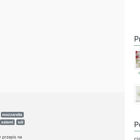
P
mozzarella
salami
sól
P
 przepis na
ci