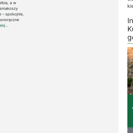
lbia, a w
ki
a smakoszy
 – spokojnie,
I
łasnoręczne
lej...
K
g