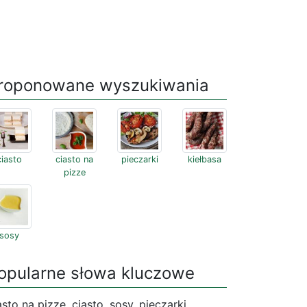
roponowane wyszukiwania
ciasto
ciasto na
pieczarki
kiełbasa
pizze
sosy
opularne słowa kluczowe
asto na pizze, ciasto, sosy, pieczarki,