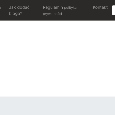
w
Jak dodać
Regulamin
Kontakt
polityka
bloga?
prywatności