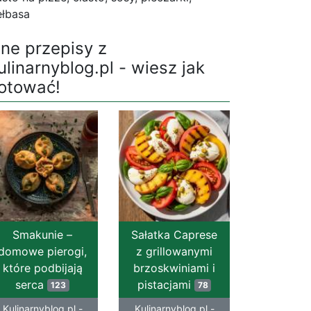
ełbasa
nne przepisy z
ulinarnyblog.pl - wiesz jak
otować!
Smakunie –
Sałatka Caprese
domowe pierogi,
z grillowanymi
które podbijają
brzoskwiniami i
serca
pistacjami
123
78
Kulinarnyblog.pl -
Kulinarnyblog.pl -