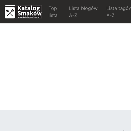
Top
Lista blogów
Lista tagó
lista
A-Z
A-Z