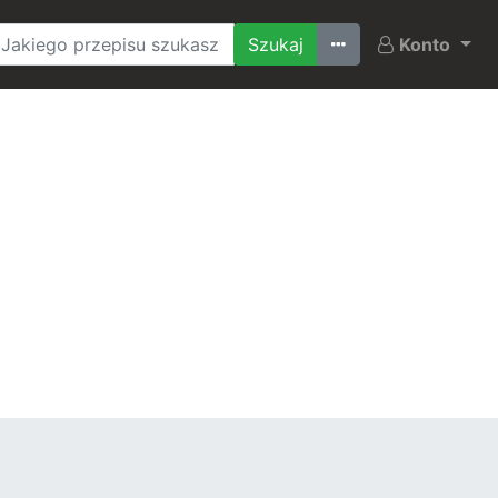
Ostatnio szukane
Konto