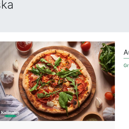
ska
A
Gr