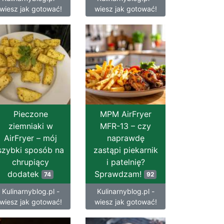
wiesz jak gotować!
wiesz jak gotować!
Pieczone
MPM AirFryer
ziemniaki w
MFR-13 – czy
AirFryer – mój
naprawdę
szybki sposób na
zastąpi piekarnik
chrupiący
i patelnię?
dodatek
Sprawdzam!
74
92
Kulinarnyblog.pl -
Kulinarnyblog.pl -
wiesz jak gotować!
wiesz jak gotować!