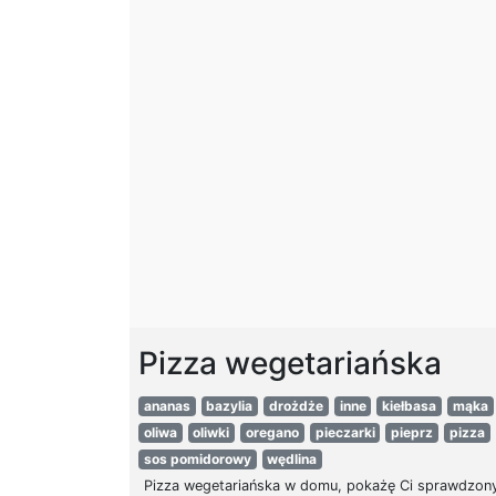
Pizza wegetariańska
ananas
bazylia
drożdże
inne
kiełbasa
mąka
oliwa
oliwki
oregano
pieczarki
pieprz
pizza
sos pomidorowy
wędlina
Pizza wegetariańska w domu, pokażę Ci sprawdzony