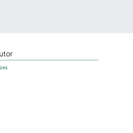
utor
zes