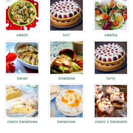
sałatki
tort
sałatka
banan
śniadania
torty
ciasto bananowe
bananowe
ciasto z bananami