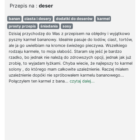
Przepis na :
deser
banan
ciasta i desery
dodatki do deserów
karmel
prosty przepis
śniadania
sosy
Dzisiaj przychodzę do Was z przepisem na obłędny i wyjątkowo
pyszny karmel bananowy. Idealnie pasuje do lodów, ciast, tortów,
ale ja go uwielbiam na kromce świeżego pieczywa. Wszelkiego
rodzaju karmele, to moja słabość. Staram się jeść je bardzo
rzadko, bo jednak nie należą do zdrowszych opcji, jednak jak już
zrobię, to wyjadam łyżkami. Chyba wiecie, że najlepszy to karmel
solony , do którego mam całkowite uzależnienie. Raczej miałem
uzależnienie dopóki nie spróbowałem karmelu bananowego...
Połączyłem ten karmel z bana...
czytaj dalej...