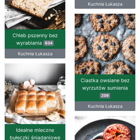
Kuchnia Łukasza
Chleb pszenny bez
wyrabiania
634
Kuchnia Łukasza
Ciastka owsiane bez
wyrzutów sumienia
209
Kuchnia Łukasza
Idealne mleczne
bułeczki śniadaniowe