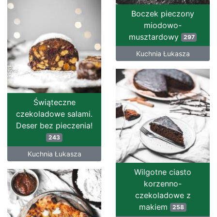
Boczek pieczony
miodowo-
musztardowy
297
Kuchnia Łukasza
Świąteczne
czekoladowe salami.
Deser bez pieczenia!
243
Kuchnia Łukasza
Wilgotne ciasto
korzenno-
czekoladowe z
makiem
258