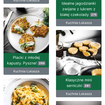
Kuchnia Łukasza
Idealne jagodzianki
zwijane z lukrem z
białej czekolady
275
Kuchnia Łukasza
Placki z młodej
kapusty. Pyszne!
250
Kuchnia Łukasza
Klasyczne mini
serniczki
281
Kuchnia Łukasza