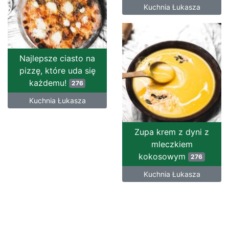
Kuchnia Łukasza
Najlepsze ciasto na
pizzę, które uda się
każdemu!
276
Kuchnia Łukasza
Zupa krem z dyni z
mleczkiem
kokosowym
276
Kuchnia Łukasza