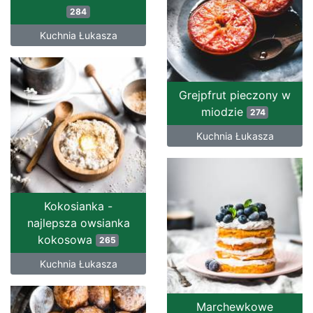
284
Kuchnia Łukasza
Grejpfrut pieczony w
miodzie
274
Kuchnia Łukasza
Kokosianka -
najlepsza owsianka
kokosowa
265
Kuchnia Łukasza
Marchewkowe