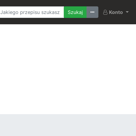
Ostatnio szukane
Konto