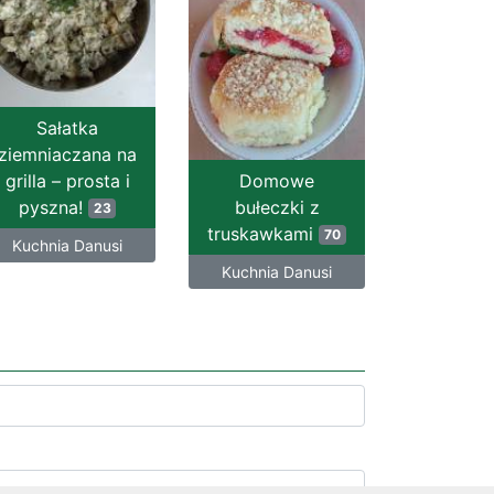
Sałatka
ziemniaczana na
grilla – prosta i
Domowe
pyszna!
bułeczki z
23
truskawkami
70
Kuchnia Danusi
Kuchnia Danusi