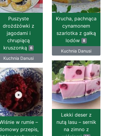
Puszyste
Krucha, pachnąca
drożdżówki z
cynamonem
jagodami i
szarlotka z gałką
chrupiącą
lodów
8
kruszonką
6
Kuchnia Danusi
Kuchnia Danusi
Lekki deser z
Wiśnie w rumie –
nutą lasu – sernik
domowy przepis,
na zimno z