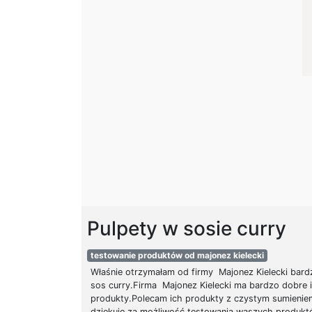
Pulpety w sosie curry
testowanie produktów od majonez kielecki
Właśnie otrzymałam od firmy Majonez Kielecki bar
sos curry.Firma Majonez Kielecki ma bardzo dobre 
produkty.Polecam ich produkty z czystym sumieniem.
dziękuję za możliwość testowania waszych produk