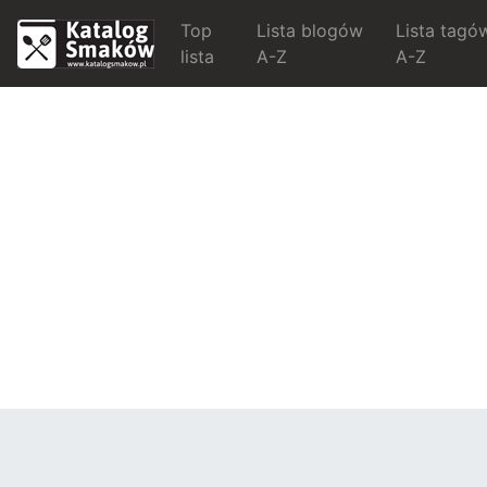
Top
Lista blogów
Lista tagó
lista
A-Z
A-Z