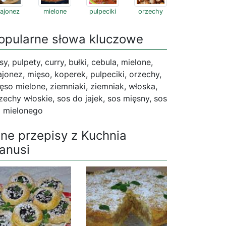
ajonez
mielone
pulpeciki
orzechy
opularne słowa kluczowe
sy, pulpety, curry, bułki, cebula, mielone,
jonez, mięso, koperek, pulpeciki, orzechy,
ęso mielone, ziemniaki, ziemniak, włoska,
zechy włoskie, sos do jajek, sos mięsny, sos
 mielonego
nne przepisy z Kuchnia
anusi