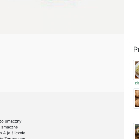
P
zi
dzo smaczny
i smaczne
A ja ślicznie
tówZapraszam