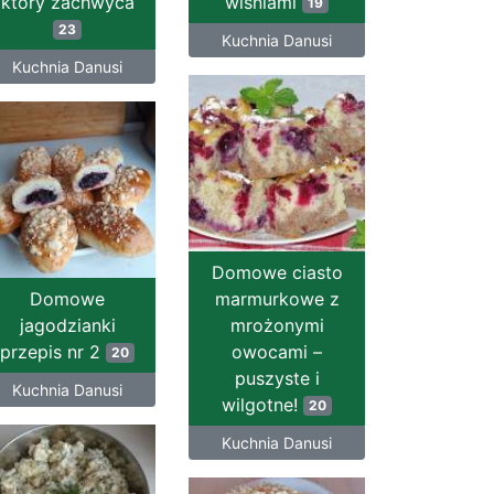
który zachwyca
wiśniami
19
23
Kuchnia Danusi
Kuchnia Danusi
Domowe ciasto
Domowe
marmurkowe z
jagodzianki
mrożonymi
przepis nr 2
owocami –
20
puszyste i
Kuchnia Danusi
wilgotne!
20
Kuchnia Danusi