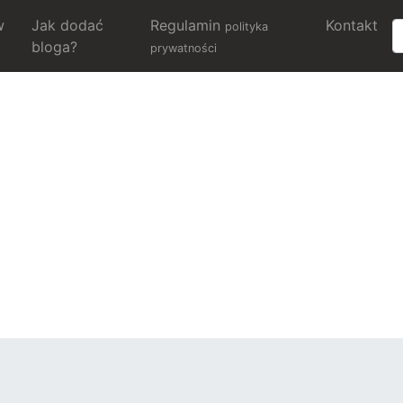
w
Jak dodać
Regulamin
Kontakt
polityka
bloga?
prywatności