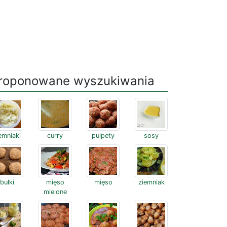
roponowane wyszukiwania
emniaki
curry
pulpety
sosy
bułki
mięso
mięso
ziemniak
mielone