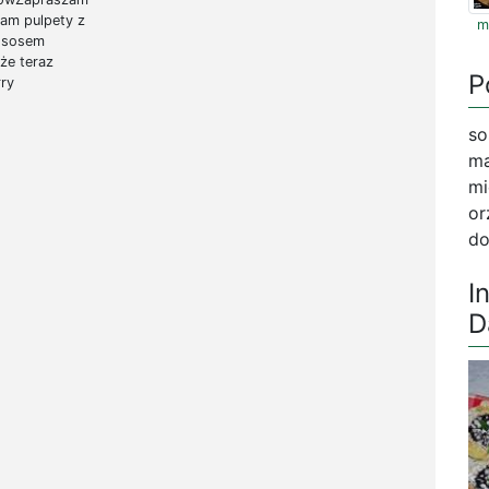
am pulpety z
m
z sosem
 że teraz
P
rry
so
ma
mi
or
do
I
D