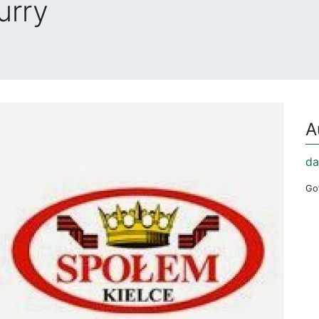
urry
A
da
Got