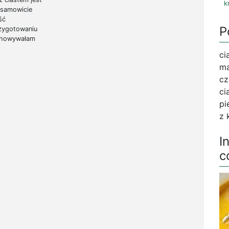
k
esamowicie
ść
P
przygotowaniu
echowywałam
ci
ma
cz
ci
pi
z 
I
c