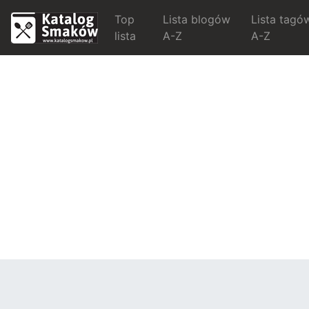
Top
Lista blogów
Lista tagó
lista
A-Z
A-Z