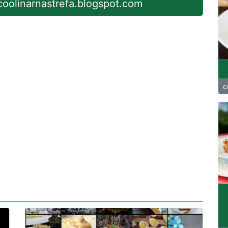
 coolinarnastrefa.blogspot.com
c