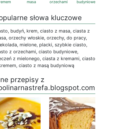
remem
masa
orzechami
budyniowe
opularne słowa kluczowe
asto, budyń, krem, ciasto z masa, ciasta z
sa, orzechy włoskie, orzechy, do pracy,
ekolada, mielone, placki, szybkie ciasto,
asto z orzechami, ciasto budyniowe,
eczeń z mielonego, ciasta z kremami, ciasto
kremem, ciasto z masą budyniową
nne przepisy z
oolinarnastrefa.blogspot.com