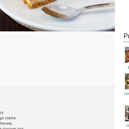
P
cz
sy
go ciasta
hłonne.
c
z ciastem jest