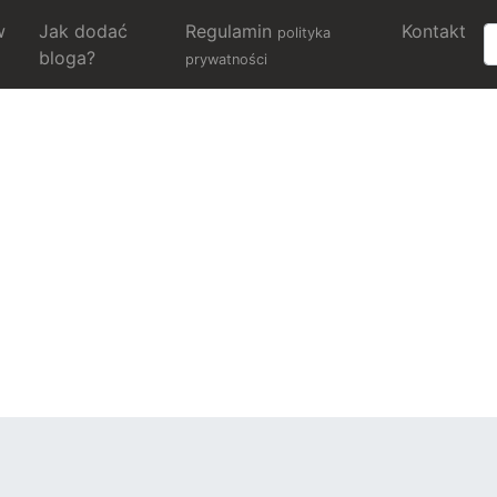
w
Jak dodać
Regulamin
Kontakt
polityka
bloga?
prywatności