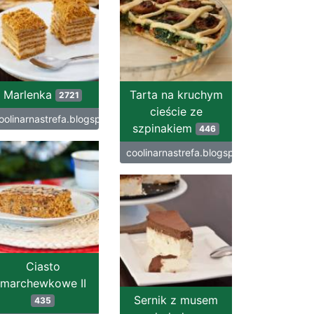
Marlenka
Tarta na kruchym
2721
cieście ze
oolinarnastrefa.blogspot.com
szpinakiem
446
coolinarnastrefa.blogspot.com
Ciasto
marchewkowe II
Sernik z musem
435