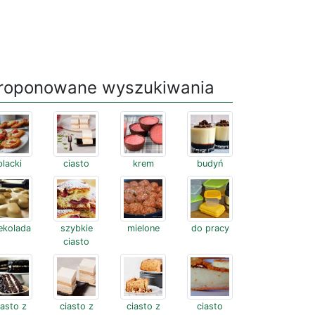
roponowane wyszukiwania
placki
ciasto
krem
budyń
ekolada
szybkie
mielone
do pracy
ciasto
iasto z
ciasto z
ciasto z
ciasto