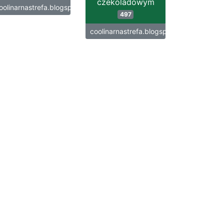
czekoladowym
oolinarnastrefa.blogspot.com
497
coolinarnastrefa.blogspot.com