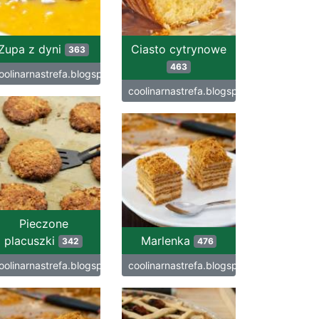
Zupa z dyni
Ciasto cytrynowe
363
463
oolinarnastrefa.blogspot.com
coolinarnastrefa.blogspot.com
Pieczone
placuszki
Marlenka
342
476
oolinarnastrefa.blogspot.com
coolinarnastrefa.blogspot.com