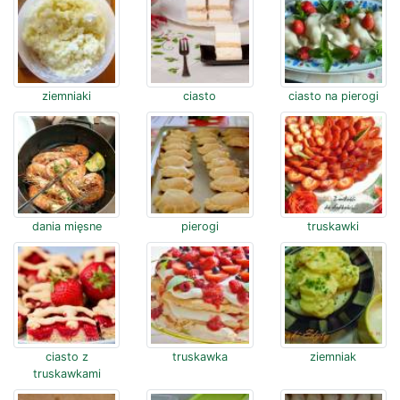
ziemniaki
ciasto
ciasto na pierogi
dania mięsne
pierogi
truskawki
ciasto z
truskawka
ziemniak
truskawkami