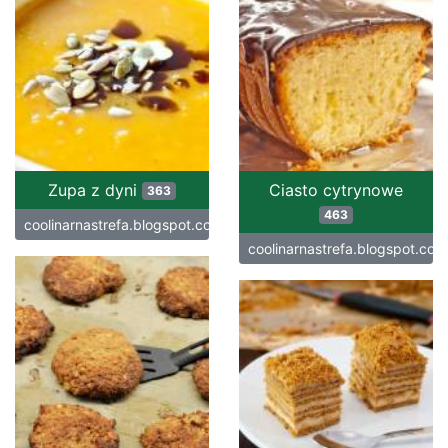
Zupa z dyni
Ciasto cytrynowe
363
463
coolinarnastrefa.blogspot.com
coolinarnastrefa.blogspot.com