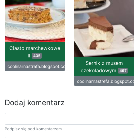
Ciasto marchewkowe
II
435
Sernik z musem
coolinarnastrefa.blogspot.com
czekoladowym
497
coolinarnastrefa.blogspot.com
Dodaj komentarz
Podpisz się pod komentarzem.