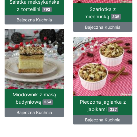
Sałatka meksykańska
z tortellini
Szarlotka z
792
miechunką
335
Bajeczna Kuchnia
Bajeczna Kuchnia
Miodownik z masą
budyniową
Pieczona jaglanka z
354
jabłkami
327
Bajeczna Kuchnia
Bajeczna Kuchnia