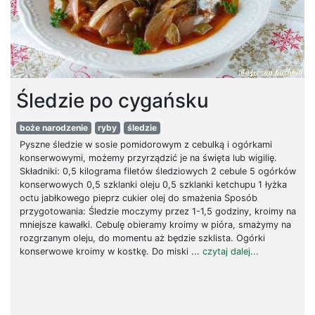
Śledzie po cygańsku
boże narodzenie
ryby
śledzie
Pyszne śledzie w sosie pomidorowym z cebulką i ogórkami
konserwowymi, możemy przyrządzić je na święta lub wigilię.
Składniki: 0,5 kilograma filetów śledziowych 2 cebule 5 ogórków
konserwowych 0,5 szklanki oleju 0,5 szklanki ketchupu 1 łyżka
octu jabłkowego pieprz cukier olej do smażenia Sposób
przygotowania: Śledzie moczymy przez 1-1,5 godziny, kroimy na
mniejsze kawałki. Cebulę obieramy kroimy w pióra, smażymy na
rozgrzanym oleju, do momentu aż będzie szklista. Ogórki
konserwowe kroimy w kostkę. Do miski ...
czytaj dalej...