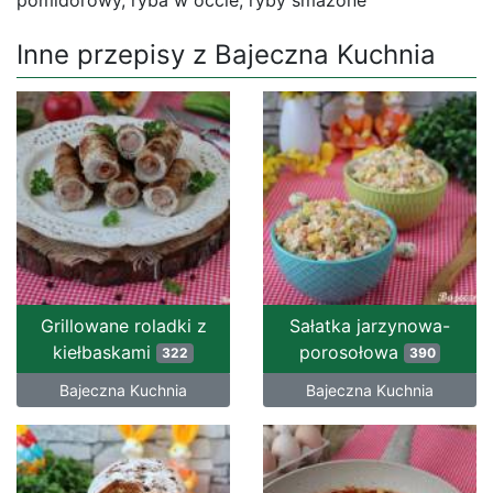
pomidorowy, ryba w occie, ryby smażone
Inne przepisy z Bajeczna Kuchnia
Grillowane roladki z
Sałatka jarzynowa-
kiełbaskami
porosołowa
322
390
Bajeczna Kuchnia
Bajeczna Kuchnia