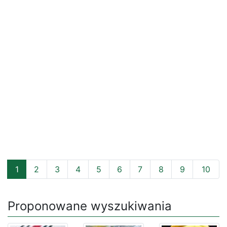
1
2
3
4
5
6
7
8
9
10
Proponowane wyszukiwania