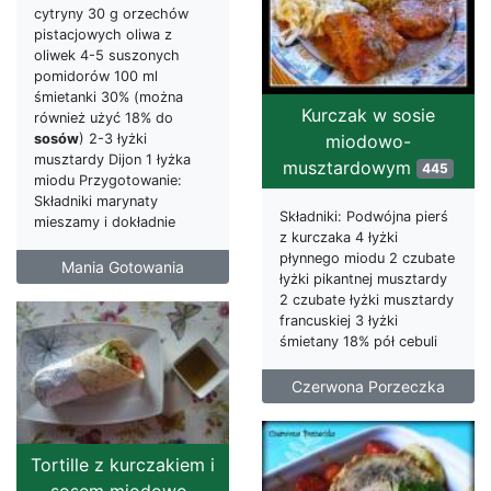
cytryny 30 g orzechów
pistacjowych oliwa z
oliwek 4-5 suszonych
pomidorów 100 ml
śmietanki 30% (można
Kurczak w sosie
również użyć 18% do
miodowo-
sosów
) 2-3 łyżki
musztardy Dijon 1 łyżka
musztardowym
445
miodu Przygotowanie:
Składniki marynaty
Składniki: Podwójna pierś
mieszamy i dokładnie
z kurczaka 4 łyżki
płynnego miodu 2 czubate
Mania Gotowania
łyżki pikantnej musztardy
2 czubate łyżki musztardy
francuskiej 3 łyżki
śmietany 18% pół cebuli
Czerwona Porzeczka
Tortille z kurczakiem i
sosem miodowo-