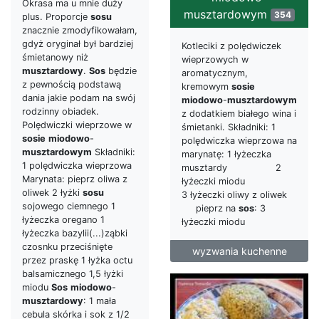
Okrasa ma u mnie duży
musztardowym
354
plus. Proporcje
sosu
znacznie zmodyfikowałam,
gdyż oryginał był bardziej
Kotleciki z polędwiczek
śmietanowy niż
wieprzowych w
musztardowy
.
Sos
będzie
aromatycznym,
z pewnością podstawą
kremowym
sosie
dania jakie podam na swój
miodowo
-
musztardowym
rodzinny obiadek.
z dodatkiem białego wina i
Polędwiczki wieprzowe w
śmietanki. Składniki: 1
sosie
miodowo
-
polędwiczka wieprzowa na
musztardowym
Składniki:
marynatę: 1 łyżeczka
1 polędwiczka wieprzowa
musztardy 2
Marynata: pieprz oliwa z
łyżeczki miodu
oliwek 2 łyżki
sosu
3 łyżeczki oliwy z oliwek
sojowego ciemnego 1
pieprz na
sos
: 3
łyżeczka oregano 1
łyżeczki miodu
łyżeczka bazylii(...)ząbki
czosnku przeciśnięte
wyzwania kuchenne
przez praskę 1 łyżka octu
balsamicznego 1,5 łyżki
miodu
Sos
miodowo
-
musztardowy
: 1 mała
cebula skórka i sok z 1/2