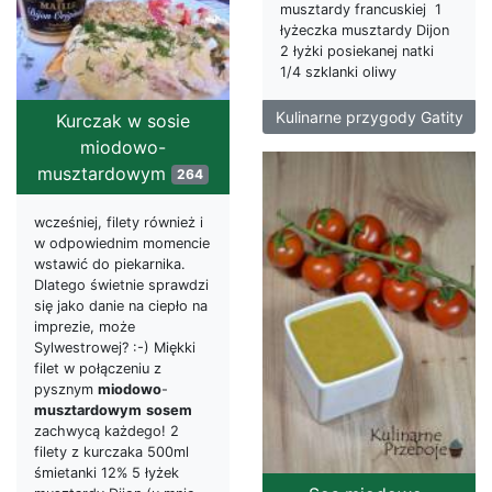
musztardy francuskiej 1
łyżeczka musztardy Dijon
2 łyżki posiekanej natki
1/4 szklanki oliwy
Kulinarne przygody Gatity
Kurczak w sosie
miodowo-
musztardowym
264
wcześniej, filety również i
w odpowiednim momencie
wstawić do piekarnika.
Dlatego świetnie sprawdzi
się jako danie na ciepło na
imprezie, może
Sylwestrowej? :-) Miękki
filet w połączeniu z
pysznym
miodowo
-
musztardowym
sosem
zachwycą każdego! 2
filety z kurczaka 500ml
śmietanki 12% 5 łyżek