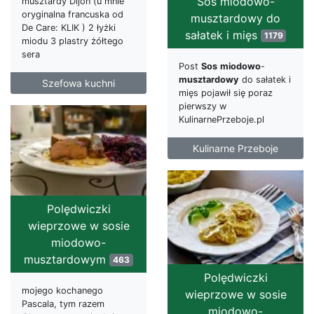
Sos miodowo-
musztardy Dijon (u mnie
oryginalna francuska od
musztardowy do
De Care: KLIK ) 2 łyżki
sałatek i mięs
1179
miodu 3 plastry żółtego
sera
Post
Sos
miodowo
-
musztardowy
do sałatek i
Szefowa kuchni
mięs pojawił się poraz
pierwszy w
KulinarnePrzeboje.pl
Kulinarne Przeboje
Polędwiczki
wieprzowe w sosie
miodowo-
musztardowym
463
Polędwiczki
mojego kochanego
wieprzowe w sosie
Pascala, tym razem
miodowo-