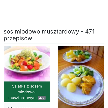
sos miodowo musztardowy - 471
przepisów
Sałatka z sosem
miodowo-
musztardowym
377