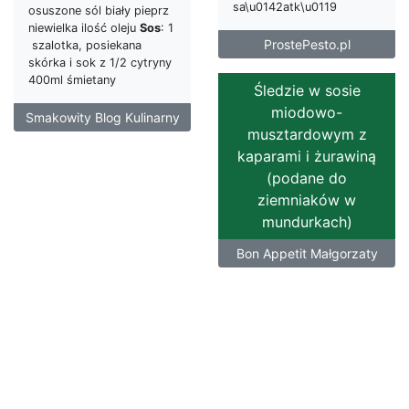
sa\u0142atk\u0119
osuszone sól biały pieprz
niewielka ilość oleju
Sos
: 1
ProstePesto.pl
szalotka, posiekana
skórka i sok z 1/2 cytryny
400ml śmietany
Śledzie w sosie
miodowo-
Smakowity Blog Kulinarny
musztardowym z
kaparami i żurawiną
(podane do
ziemniaków w
mundurkach)
Bon Appetit Małgorzaty