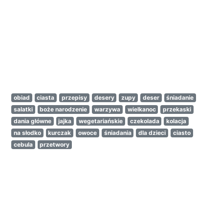
obiad
ciasta
przepisy
desery
zupy
deser
śniadanie
salatki
boże narodzenie
warzywa
wielkanoc
przekaski
dania główne
jajka
wegetariańskie
czekolada
kolacja
na słodko
kurczak
owoce
śniadania
dla dzieci
ciasto
cebula
przetwory