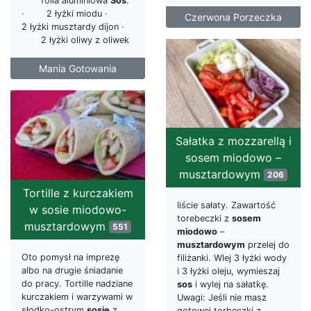
folia aluminiowa
Sos
:
· 2 łyżki miodu ·
Czerwona Porzeczka
2 łyżki musztardy dijon ·
2 łyżki oliwy z oliwek
Mania Gotowania
Sałatka z mozzarellą i
sosem miodowo –
musztardowym
206
Tortille z kurczakiem
liście sałaty. Zawartość
w sosie miodowo-
torebeczki z
sosem
musztardowym
551
miodowo
–
musztardowym
przelej do
Oto pomysł na imprezę
filiżanki. Wlej 3 łyżki wody
albo na drugie śniadanie
i 3 łyżki oleju, wymieszaj
do pracy. Tortille nadziane
sos
i wylej na sałatkę.
kurczakiem i warzywami w
Uwagi: Jeśli nie masz
słodko-ostrym
sosie
z
gotowej torbeczki z