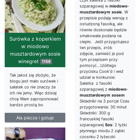
czyli sałatka z fasolki
szparagowej w
miodowo
-
musztardowym
sosie
. W
przepisie podaję wersję z
ostudzoną fasolką, ale
równie doskonale będzie
smakowała podana na
Surówka z koperkiem
ciepło. Jeśli przygotujesz
w miodowo
ten przepis, zrób
musztardowym sosie
zdjęcie, zamieść je pod
tym przepisem przy
winegret
1156
pomocy(...)żółtego
przycisku Cook'd i weź
Tak jakoś się złożyło, że
udział w konkursie:
blogu jest mało surówek i
Sałatka z fasolki
sałatek co nie znaczy że
szparagowej z
miodowo
-
ich nie jemy. Więc dzisiaj
musztardowym
sosem
chcę Wam zaproponować
Składniki na 3 porcje Czas
bardzo prostą bo
przygotowania: 30 minut
Składniki: 300 g
Ala piecze i gotuje
francuskiej fasolki
szparagowej
Sos
: 2 łyżki
płynnego miodu 2 ząbki
czosnku 2 łyżeczki