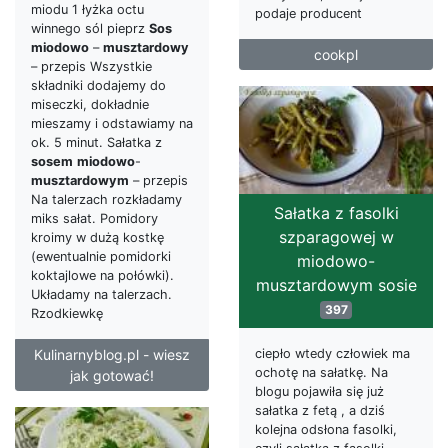
miodu 1 łyżka octu
podaje producent
winnego sól pieprz
Sos
miodowo
–
musztardowy
cookpl
– przepis Wszystkie
składniki dodajemy do
miseczki, dokładnie
mieszamy i odstawiamy na
ok. 5 minut. Sałatka z
sosem
miodowo
-
musztardowym
– przepis
Na talerzach rozkładamy
Sałatka z fasolki
miks sałat. Pomidory
szparagowej w
kroimy w dużą kostkę
(ewentualnie pomidorki
miodowo-
koktajlowe na połówki).
musztardowym sosie
Układamy na talerzach.
397
Rzodkiewkę
Kulinarnyblog.pl - wiesz
ciepło wtedy człowiek ma
ochotę na sałatkę. Na
jak gotować!
blogu pojawiła się już
sałatka z fetą , a dziś
kolejna odsłona fasolki,