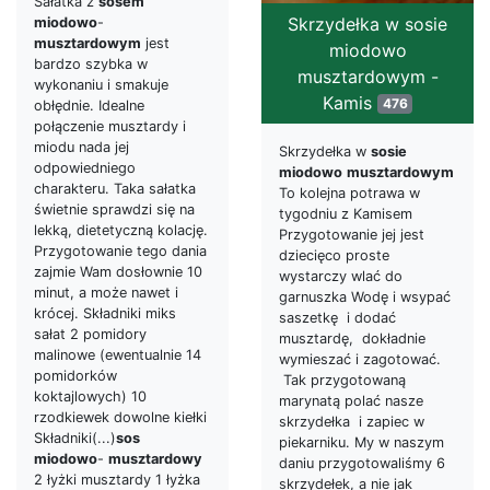
Sałatka z
sosem
Skrzydełka w sosie
miodowo
-
musztardowym
jest
miodowo
bardzo szybka w
musztardowym -
wykonaniu i smakuje
Kamis
476
obłędnie. Idealne
połączenie musztardy i
miodu nada jej
Skrzydełka w
sosie
odpowiedniego
miodowo
musztardowym
charakteru. Taka sałatka
To kolejna potrawa w
świetnie sprawdzi się na
tygodniu z Kamisem
lekką, dietetyczną kolację.
Przygotowanie jej jest
Przygotowanie tego dania
dziecięco proste
zajmie Wam dosłownie 10
wystarczy wlać do
minut, a może nawet i
garnuszka Wodę i wsypać
krócej. Składniki miks
saszetkę i dodać
sałat 2 pomidory
musztardę, dokładnie
malinowe (ewentualnie 14
wymieszać i zagotować.
pomidorków
Tak przygotowaną
koktajlowych) 10
marynatą polać nasze
rzodkiewek dowolne kiełki
skrzydełka i zapiec w
Składniki(...)
sos
piekarniku. My w naszym
miodowo
-
musztardowy
daniu przygotowaliśmy 6
2 łyżki musztardy 1 łyżka
skrzydełek, a nie jak