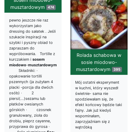
musztardowym
474
pewno jeszcze nie raz
wykorzystam jako
dressing do sałatek . Jeśli
szukacie inspiracji na
szybki i pyszny obiad to
zapraszam do
wypróbowania. Tortille z
Rolada schabowa w
kurczakiem i
sosem
sosie miodowo-
miodowo
-
musztardowym
musztardowym
395
Składniki: ·
opakowanie tortilli
pszennych (ja zużyłam 4
Mój ostatni eksperyment
placki -porcja dla dwóch
w kuchni, który wyszedł
osób) · 2
świetnie- sama nie
piersi(...)sezamu lub
spodziewałam się, że
płatków owsianych
efekt końcowy będzie taki
górskich · czosnek
fajny. Jak już kiedyś
granulowany, zioła do
wspominałam,
drobiu, pieprz cayenne,
zaprzyjaźniam się z
przyprawa do gyrosa ·
wątróbką