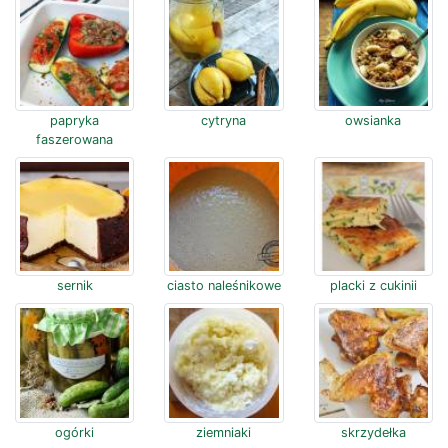
papryka
cytryna
owsianka
faszerowana
sernik
ciasto naleśnikowe
placki z cukinii
ogórki
ziemniaki
skrzydełka