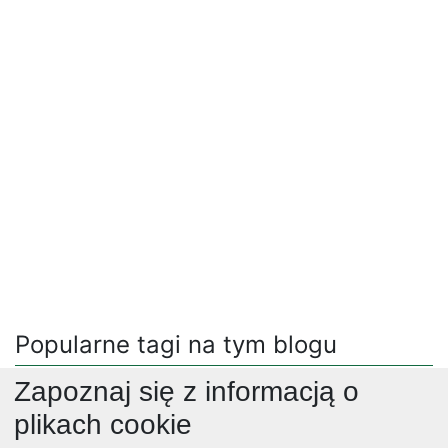
Popularne tagi na tym blogu
Zapoznaj się z informacją o
obiad
(25567)
obiady
(4307)
przekaski
(6986)
ciasta
(19170)
salatki
(7912)
desery
(12565)
boże narodzenie
(7420)
plikach cookie
ciasteczka
(4404)
mięso wieprzowe
(384)