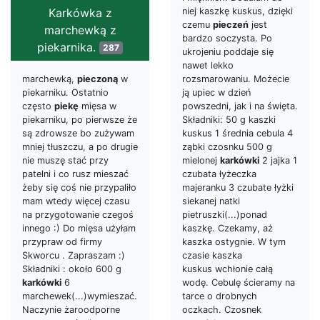
Karkówka z
niej kaszkę kuskus, dzięki
czemu
pieczeń
jest
marchewką z
bardzo soczysta. Po
piekarnika.
287
ukrojeniu poddaje się
nawet lekko
marchewką,
pieczoną
w
rozsmarowaniu. Możecie
piekarniku. Ostatnio
ją upiec w dzień
często
piekę
mięsa w
powszedni, jak i na święta.
piekarniku, po pierwsze że
Składniki: 50 g kaszki
są zdrowsze bo zużywam
kuskus 1 średnia cebula 4
mniej tłuszczu, a po drugie
ząbki czosnku 500 g
nie muszę stać przy
mielonej
karkówki
2 jajka 1
patelni i co rusz mieszać
czubata łyżeczka
żeby się coś nie przypaliło
majeranku 3 czubate łyżki
mam wtedy więcej czasu
siekanej natki
na przygotowanie czegoś
pietruszki(...)ponad
innego :) Do mięsa użyłam
kaszkę. Czekamy, aż
przypraw od firmy
kaszka ostygnie. W tym
Skworcu . Zapraszam :)
czasie kaszka
Składniki : około 600 g
kuskus wchłonie całą
karkówki
6
wodę. Cebulę ścieramy na
marchewek(...)wymieszać.
tarce o drobnych
Naczynie żaroodporne
oczkach. Czosnek