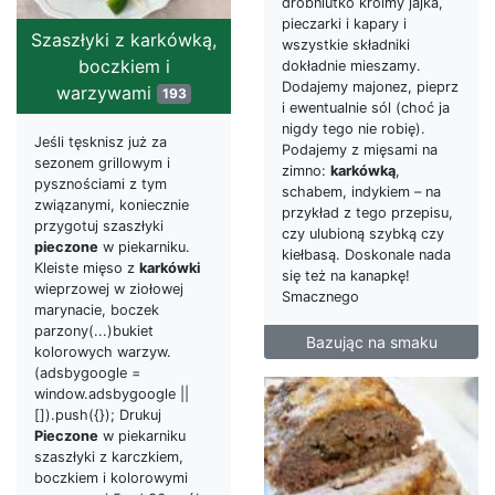
drobniutko kroimy jajka,
pieczarki i kapary i
Szaszłyki z karkówką,
wszystkie składniki
boczkiem i
dokładnie mieszamy.
Dodajemy majonez, pieprz
warzywami
193
i ewentualnie sól (choć ja
nigdy tego nie robię).
Jeśli tęsknisz już za
Podajemy z mięsami na
sezonem grillowym i
zimno:
karkówką
,
pysznościami z tym
schabem, indykiem – na
związanymi, koniecznie
przykład z tego przepisu,
przygotuj szaszłyki
czy ulubioną szybką czy
pieczone
w piekarniku.
kiełbasą. Doskonale nada
Kleiste mięso z
karkówki
się też na kanapkę!
wieprzowej w ziołowej
Smacznego
marynacie, boczek
parzony(...)bukiet
Bazując na smaku
kolorowych warzyw.
(adsbygoogle =
window.adsbygoogle ||
[]).push({}); Drukuj
Pieczone
w piekarniku
szaszłyki z karczkiem,
boczkiem i kolorowymi