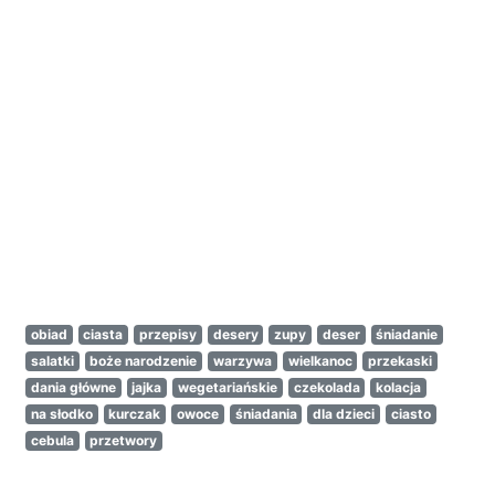
obiad
ciasta
przepisy
desery
zupy
deser
śniadanie
salatki
boże narodzenie
warzywa
wielkanoc
przekaski
dania główne
jajka
wegetariańskie
czekolada
kolacja
na słodko
kurczak
owoce
śniadania
dla dzieci
ciasto
cebula
przetwory