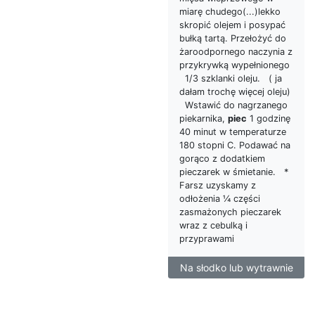
miarę chudego(...)lekko
skropić olejem i posypać
bułką tartą. Przełożyć do
żaroodpornego naczynia z
przykrywką wypełnionego
1/3 szklanki oleju. ( ja
dałam trochę więcej oleju)
Wstawić do nagrzanego
piekarnika,
piec
1 godzinę
40 minut w temperaturze
180 stopni C. Podawać na
gorąco z dodatkiem
pieczarek w śmietanie. *
Farsz uzyskamy z
odłożenia ¼ części
zasmażonych pieczarek
wraz z cebulką i
przyprawami
Na słodko lub wytrawnie