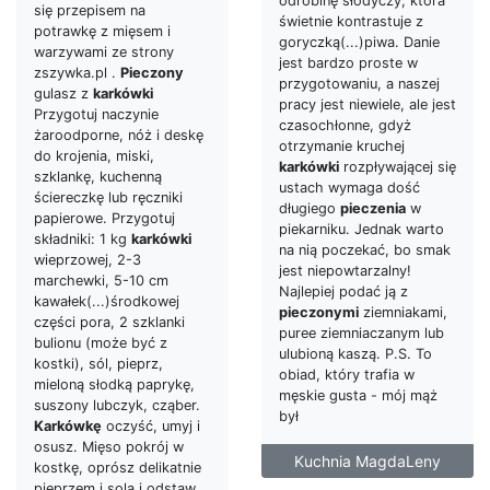
odrobinę słodyczy, która
się przepisem na
świetnie kontrastuje z
potrawkę z mięsem i
goryczką(...)piwa. Danie
warzywami ze strony
jest bardzo proste w
zszywka.pl .
Pieczony
przygotowaniu, a naszej
gulasz z
karkówki
pracy jest niewiele, ale jest
Przygotuj naczynie
czasochłonne, gdyż
żaroodporne, nóż i deskę
otrzymanie kruchej
do krojenia, miski,
karkówki
rozpływającej się
szklankę, kuchenną
ustach wymaga dość
ściereczkę lub ręczniki
długiego
pieczenia
w
papierowe. Przygotuj
piekarniku. Jednak warto
składniki: 1 kg
karkówki
na nią poczekać, bo smak
wieprzowej, 2-3
jest niepowtarzalny!
marchewki, 5-10 cm
Najlepiej podać ją z
kawałek(...)środkowej
pieczonymi
ziemniakami,
części pora, 2 szklanki
puree ziemniaczanym lub
bulionu (może być z
ulubioną kaszą. P.S. To
kostki), sól, pieprz,
obiad, który trafia w
mieloną słodką paprykę,
męskie gusta - mój mąż
suszony lubczyk, cząber.
był
Karkówkę
oczyść, umyj i
osusz. Mięso pokrój w
Kuchnia MagdaLeny
kostkę, oprósz delikatnie
pieprzem i solą i odstaw