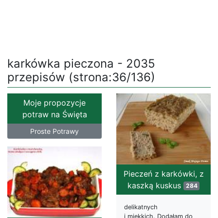
karkówka pieczona - 2035
przepisów (strona:36/136)
Moje propozycje
potraw na Święta
Proste Potrawy
Pieczeń z karkówki, z
kaszką kuskus
284
delikatnych
i miękkich. Dodałam do