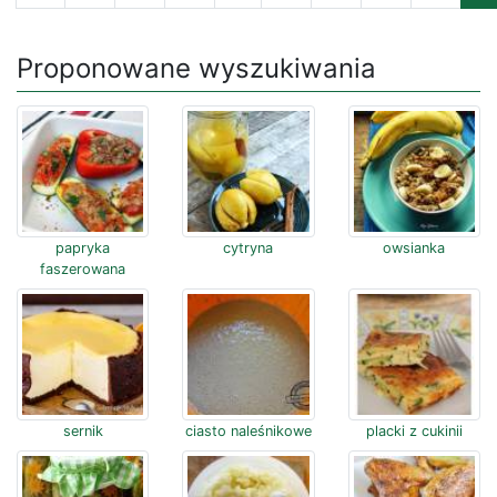
Proponowane wyszukiwania
papryka
cytryna
owsianka
faszerowana
sernik
ciasto naleśnikowe
placki z cukinii