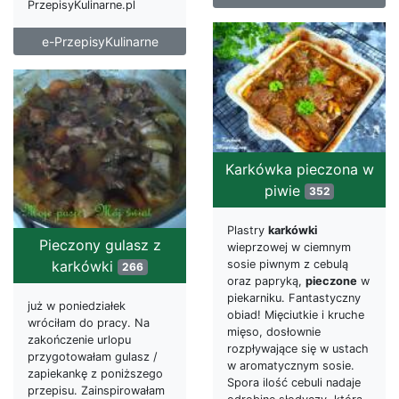
PrzepisyKulinarne.pl
e-PrzepisyKulinarne
Karkówka pieczona w
piwie
352
Plastry
karkówki
Pieczony gulasz z
wieprzowej w ciemnym
karkówki
sosie piwnym z cebulą
266
oraz papryką,
pieczone
w
piekarniku. Fantastyczny
już w poniedziałek
obiad! Mięciutkie i kruche
wróciłam do pracy. Na
mięso, dosłownie
zakończenie urlopu
rozpływające się w ustach
przygotowałam gulasz /
w aromatycznym sosie.
zapiekankę z poniższego
Spora ilość cebuli nadaje
przepisu. Zainspirowałam