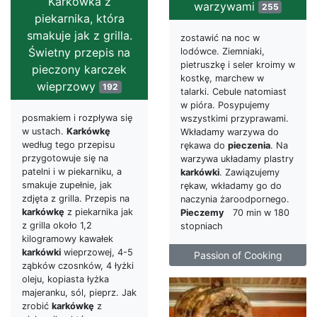
Karkówka z
warzywami
255
piekarnika, która
smakuje jak z grilla.
zostawić na noc w
Świetny przepis na
lodówce. Ziemniaki,
pietruszkę i seler kroimy w
pieczony karczek
kostkę, marchew w
wieprzowy
192
talarki. Cebule natomiast
w pióra. Posypujemy
posmakiem i rozpływa się
wszystkimi przyprawami.
w ustach.
Karkówkę
Wkładamy warzywa do
według tego przepisu
rękawa do
pieczenia
. Na
przygotowuje się na
warzywa układamy plastry
patelni i w piekarniku, a
karkówki
. Zawiązujemy
smakuje zupełnie, jak
rękaw, wkładamy go do
zdjęta z grilla. Przepis na
naczynia żaroodpornego.
karkówkę
z piekarnika jak
Pieczemy
70 min w 180
z grilla około 1,2
stopniach
kilogramowy kawałek
karkówki
wieprzowej, 4-5
Passion of Cooking
ząbków czosnków, 4 łyżki
oleju, kopiasta łyżka
majeranku, sól, pieprz. Jak
zrobić
karkówkę
z