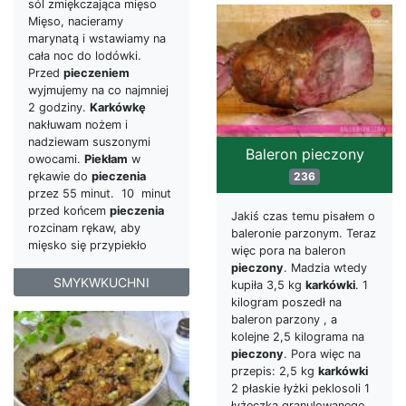
sól zmiękczająca mięso
Mięso, nacieramy
marynatą i wstawiamy na
cała noc do lodówki.
Przed
pieczeniem
wyjmujemy na co najmniej
2 godziny.
Karkówkę
nakłuwam nożem i
nadziewam suszonymi
Baleron pieczony
owocami.
Piekłam
w
rękawie do
pieczenia
236
przez 55 minut. 10 minut
przed końcem
pieczenia
Jakiś czas temu pisałem o
rozcinam rękaw, aby
baleronie parzonym. Teraz
mięsko się przypiekło
więc pora na baleron
pieczony
. Madzia wtedy
SMYKWKUCHNI
kupiła 3,5 kg
karkówki
. 1
kilogram poszedł na
baleron parzony , a
kolejne 2,5 kilograma na
pieczony
. Pora więc na
przepis: 2,5 kg
karkówki
2 płaskie łyżki peklosoli 1
łyżeczka granulowanego