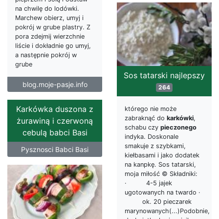
na chwilę do lodówki.
Marchew obierz, umyj i
pokrój w grube plastry. Z
pora zdejmij wierzchnie
liście i dokładnie go umyj,
a następnie pokrój w
grube
Sos tatarski najlepszy
blog.moje-pasje.info
264
Karkówka duszona z
którego nie może
zabraknąć do
karkówki
,
żurawiną i czerwoną
schabu czy
pieczonego
cebulą babci Basi
indyka. Doskonale
smakuje z szybkami,
Pysznosci Babci Basi
kiełbasami i jako dodatek
na kanpkę. Sos tatarski,
moja miłość © Składniki:
· 4-5 jajek
ugotowanych na twardo ·
ok. 20 pieczarek
marynowanych(...)Podobnie,