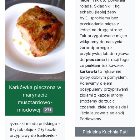
necie i tak oto powstała
rolada. Składniki 1 kg
schabu (lepiej żeby
był(...)problemu bez
przekładania mięsa z
jednej na drugą stronę.
Tak przygotowane mięso
wkłądamy do naczynia
żaroodpornego z
przykrywką lub do rękawa
do
pieczenia
(z racji tego
ze
piekłam
też kawałek
karkówki
to rękaw nie
byłby dobrym pomysłem.
Polewamy olejem i
Karkówka pieczona w
posypujemy przyprawami i
marynacie
ziołami z każdej strony
(możemy dorzucić
musztardowo-
czosnek, ziele angielskie i
miodowej.
271
liście laurowe z solanki).
Podlewamy
łyżeczki miodu polskiego -
6 łyżek oleju - 2 łyżeczki
Piekielna Kuchnia Pati
przyprawy do
karkówki
-