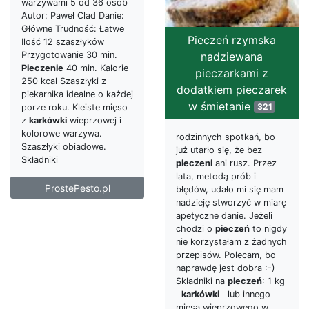
warzywami 5 od 36 osób
Autor: Paweł Clad Danie:
Główne Trudność: Łatwe
Pieczeń rzymska
Ilość 12 szaszłyków
Przygotowanie 30 min.
nadziewana
Pieczenie
40 min. Kalorie
pieczarkami z
250 kcal Szaszłyki z
dodatkiem pieczarek
piekarnika idealne o każdej
w śmietanie
321
porze roku. Kleiste mięso
z
karkówki
wieprzowej i
kolorowe warzywa.
rodzinnych spotkań, bo
Szaszłyki obiadowe.
już utarło się, że bez
Składniki
pieczeni
ani rusz. Przez
lata, metodą prób i
ProstePesto.pl
błędów, udało mi się mam
nadzieję stworzyć w miarę
apetyczne danie. Jeżeli
chodzi o
pieczeń
to nigdy
nie korzystałam z żadnych
przepisów. Polecam, bo
naprawdę jest dobra :-)
Składniki na
pieczeń
: 1 kg
karkówki
lub innego
mięsa wieprzowego w