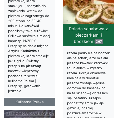
piekarnika, która
smakuje(...)naczynia do
zapiekania, wstaw do
piekarnika nagrzanego do
200 stopni na 30-40
minut. Do
karkówki
Rolada schabowa z
podaliśmy taką surówkę:
pieczarkami i
Grillowa surówka z młodej
boczkiem
kapusty. PRZEPIS
367
Przepisy na dania mięsne
Artykuł
Karkówka
z
razem padło nie na boczek
piekarnika, która smakuje
ale na schab, a że miałam
jak z grilla. Świetny
jeszcze kawałek
karkówki
przepis na
pieczony
to upiekłam wszystko
karczek wieprzowy
razem. Porcja obiadowa
pochodzi z serwisu
idealna a w dodatku
Kulinarna Polska |
jeszcze zostaje wędlina
Przepisy, gotowanie,
domowa do kanapek bo
jedzenie
na ta sklepową obraziłam
się ostatnio. Przepis
Kulinarna Polska
podpatrzyłam w jakiejś
gazecie, później
poszukałam trochę w