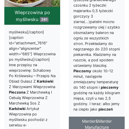
czosnku 2 łyżeczki
majeranku 0,5 łyżeczki
Wieprzowina po
gorczycy 3
myśliwsku
281
ziarna(...)patelni mocno
rozgrzewamy olej i szybko
myśliwsku[/caption]
obsmażamy baleron na
[caption
ogniu ze wszystkich
id="attachment_7616"
stron. Przekładamy do
align="aligncenter"
nagrzanego do 220 stopni
width="685"] Wieprzowina
piekarnika. Kładziemy na
po myśliwsku[/caption]
ruszcie, a pod spodem
Inne przepisy na
ustawiamy blaszkę.
wieprzowinę: Schabowy
Pieczemy
około 10-12
Po Królewsku – Przepis Na
minut, następnie
Obiad Gulasz Z
Karkówki
zmniejszamy temperaturę
Z Warzywami Wieprzowina
do 140 stopni i
pieczemy
Pieczona
Z Marchewką I
godzinę na każdy kilogram
Cebulą Wieprzowina Z
mięsa, czyli u nas 2,5
Marchewką Sos Z
godziny. I teraz: albo jemy
Karkówki
Artykuł
na ciepło jako
pieczeń
Wieprzowina po
myśliwsku pochodzi z
Marder&Marder
serwisu e-
Manufacture