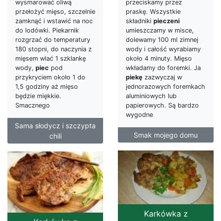
wysmarować oliwą
przeciskamy przez
przełożyć mięso, szczelnie
praskę. Wszystkie
zamknąć i wstawić na noc
składniki
pieczeni
do lodówki. Piekarnik
umieszczamy w misce,
rozgrzać do temperatury
dolewamy 100 ml zimnej
180 stopni, do naczynia z
wody i całość wyrabiamy
mięsem wlać 1 szklankę
około 4 minuty. Mięso
wody,
piec
pod
wkładamy do foremki. Ja
przykryciem około 1 do
piekę
zazwyczaj w
1,5 godziny aż mięso
jednorazowych foremkach
będzie miękkie.
aluminiowych lub
Smacznego
papierowych. Są bardzo
wygodne
Sama słodycz i szczypta
Smak mojego domu
chili
Karkówka z