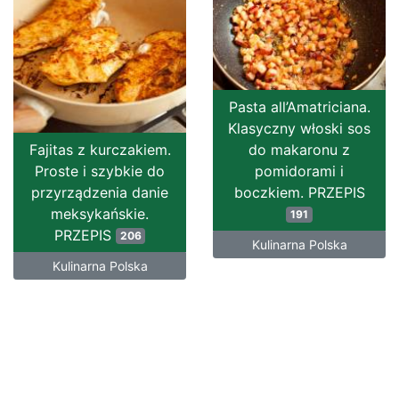
Pasta all’Amatriciana.
Klasyczny włoski sos
Fajitas z kurczakiem.
do makaronu z
Proste i szybkie do
pomidorami i
przyrządzenia danie
boczkiem. PRZEPIS
meksykańskie.
191
PRZEPIS
206
Kulinarna Polska
Kulinarna Polska