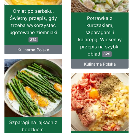
Omlet po serbsku.
Świetny przepis, gdy
Potrawka z
trzeba wykorzystać
kurczakiem,
ugotowane ziemniaki
szparagami i
kalarepą. Wiosenny
274
przepis na szybki
Kulinarna Polska
obiad
329
Kulinarna Polska
Szparagi na jajkach z
boczkiem.