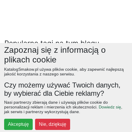
Popularne tagi na tym blogu
Zapoznaj się z informacją o
gotowanie i przepisy
przepis
(2472)
sól
(2006)
cebula
(4705)
plikach cookie
pieprz
(1227)
czosnek
(3999)
olej
(1067)
mięso
(4038)
KatalogSmakow.pl używa plików cookie, aby zapewnić najlepszą
strefa wege
warzywa
(7364)
wegetariańskie
(6606)
jakość korzystania z naszego serwisu.
gotowanie
(379)
przepisy na mięso
(2)
kurczak
(5685)
Czy możemy używać Twoich danych,
ziemniaki
(3936)
jajka
(6622)
mąka pszenna
(1403)
by wybierać dla Ciebie reklamy?
obiad
(25567)
przepisy z warzywami
masło
(2490)
obiad
ciasta
przepisy
desery
zupy
deser
śniadanie
Nasi partnerzy zbierają dane i używają plików cookie do
salatki
boże narodzenie
warzywa
wielkanoc
przekaski
personalizacji reklam i mierzenia ich skuteczności.
Dowiedz się
,
jak serwis i partnerzy wykorzystują dane.
dania główne
jajka
wegetariańskie
czekolada
kolacja
na słodko
kurczak
owoce
śniadania
dla dzieci
ciasto
Akceptuję
Nie, dziękuję
cebula
przetwory