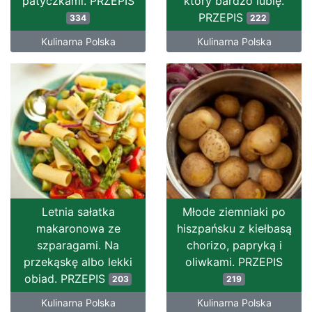
patyczkami. PRZEPIS
który bardzo lubię.
PRZEPIS
334
222
Kulinarna Polska
Kulinarna Polska
Letnia sałatka
Młode ziemniaki po
makaronowa ze
hiszpańsku z kiełbasą
szparagami. Na
chorizo, papryką i
przekąskę albo lekki
oliwkami. PRZEPIS
obiad. PRZEPIS
203
219
Kulinarna Polska
Kulinarna Polska