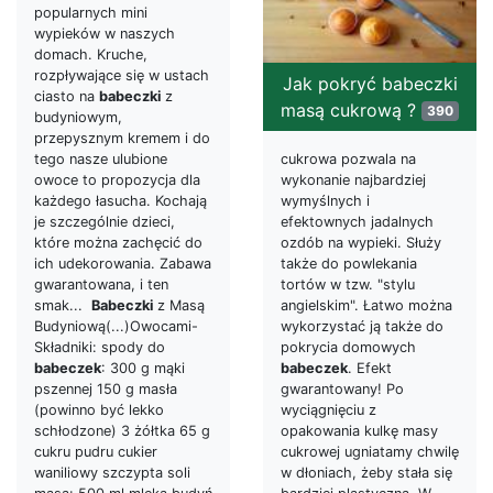
popularnych mini
wypieków w naszych
domach. Kruche,
rozpływające się w ustach
Jak pokryć babeczki
ciasto na
babeczki
z
masą cukrową ?
390
budyniowym,
przepysznym kremem i do
tego nasze ulubione
cukrowa pozwala na
owoce to propozycja dla
wykonanie najbardziej
każdego łasucha. Kochają
wymyślnych i
je szczególnie dzieci,
efektownych jadalnych
które można zachęcić do
ozdób na wypieki. Służy
ich udekorowania. Zabawa
także do powlekania
gwarantowana, i ten
tortów w tzw. "stylu
smak...
Babeczki
z Masą
angielskim". Łatwo można
Budyniową(...)Owocami-
wykorzystać ją także do
Składniki: spody do
pokrycia domowych
babeczek
: 300 g mąki
babeczek
. Efekt
pszennej 150 g masła
gwarantowany! Po
(powinno być lekko
wyciągnięciu z
schłodzone) 3 żółtka 65 g
opakowania kulkę masy
cukru pudru cukier
cukrowej ugniatamy chwilę
waniliowy szczypta soli
w dłoniach, żeby stała się