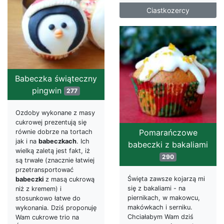
Ciastkozercy
Babeczka świąteczny
pingwin
277
Ozdoby wykonane z masy
cukrowej prezentują się
Pomarańczowe
równie dobrze na tortach
jak i na
babeczkach
. Ich
babeczki z bakaliami
wielką zaletą jest fakt, iż
290
są trwałe (znacznie łatwiej
przetransportować
Święta zawsze kojarzą mi
babeczki
z masą cukrową
się z bakaliami - na
niż z kremem) i
piernikach, w makowcu,
stosunkowo łatwe do
makówkach i serniku.
wykonania. Dziś proponuję
Chciałabym Wam dziś
Wam cukrowe trio na