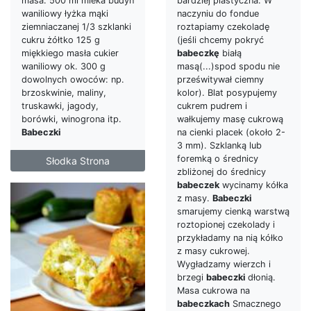
masa: 500 ml mleka budyń
bardziej plastyczna. W
waniliowy łyżka mąki
naczyniu do fondue
ziemniaczanej 1/3 szklanki
roztapiamy czekoladę
cukru żółtko 125 g
(jeśli chcemy pokryć
miękkiego masła cukier
babeczkę
białą
waniliowy ok. 300 g
masą(...)spod spodu nie
dowolnych owoców: np.
prześwitywał ciemny
brzoskwinie, maliny,
kolor). Blat posypujemy
truskawki, jagody,
cukrem pudrem i
borówki, winogrona itp.
wałkujemy masę cukrową
Babeczki
na cienki placek (około 2-
3 mm). Szklanką lub
foremką o średnicy
Słodka Strona
zbliżonej do średnicy
babeczek
wycinamy kółka
z masy.
Babeczki
smarujemy cienką warstwą
roztopionej czekolady i
przykładamy na nią kółko
z masy cukrowej.
Wygładzamy wierzch i
brzegi
babeczki
dłonią.
Masa cukrowa na
babeczkach
Smacznego