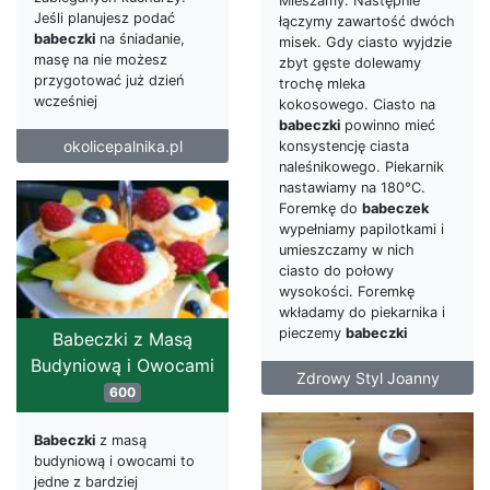
Mieszamy. Następnie
Jeśli planujesz podać
łączymy zawartość dwóch
babeczki
na śniadanie,
misek. Gdy ciasto wyjdzie
masę na nie możesz
zbyt gęste dolewamy
przygotować już dzień
trochę mleka
wcześniej
kokosowego. Ciasto na
babeczki
powinno mieć
okolicepalnika.pl
konsystencję ciasta
naleśnikowego. Piekarnik
nastawiamy na 180°C.
Foremkę do
babeczek
wypełniamy papilotkami i
umieszczamy w nich
ciasto do połowy
wysokości. Foremkę
wkładamy do piekarnika i
pieczemy
babeczki
Babeczki z Masą
Budyniową i Owocami
Zdrowy Styl Joanny
600
Babeczki
z masą
budyniową i owocami to
jedne z bardziej