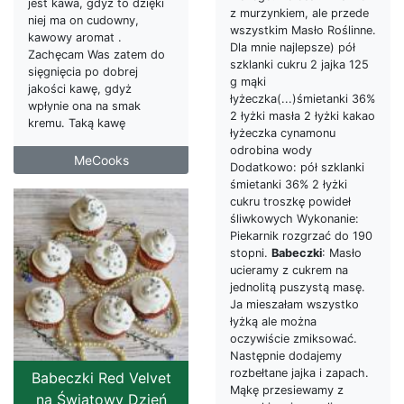
jest kawa, gdyż to dzięki
z murzynkiem, ale przede
niej ma on cudowny,
wszystkim Masło Roślinne.
kawowy aromat .
Dla mnie najlepsze) pół
Zachęcam Was zatem do
szklanki cukru 2 jajka 125
sięgnięcia po dobrej
g mąki
jakości kawę, gdyż
łyżeczka(...)śmietanki 36%
wpłynie ona na smak
2 łyżki masła 2 łyżki kakao
kremu. Taką kawę
łyżeczka cynamonu
odrobina wody
MeCooks
Dodatkowo: pół szklanki
śmietanki 36% 2 łyżki
cukru troszkę powideł
śliwkowych Wykonanie:
Piekarnik rozgrzać do 190
stopni.
Babeczki
: Masło
ucieramy z cukrem na
jednolitą puszystą masę.
Ja mieszałam wszystko
łyżką ale można
oczywiście zmiksować.
Następnie dodajemy
rozbełtane jajka i zapach.
Babeczki Red Velvet
Mąkę przesiewamy z
na Światowy Dzień