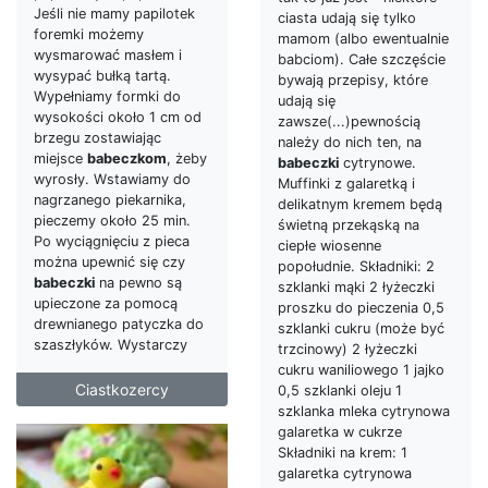
Jeśli nie mamy papilotek
ciasta udają się tylko
foremki możemy
mamom (albo ewentualnie
wysmarować masłem i
babciom). Całe szczęście
wysypać bułką tartą.
bywają przepisy, które
Wypełniamy formki do
udają się
wysokości około 1 cm od
zawsze(...)pewnością
brzegu zostawiając
należy do nich ten, na
miejsce
babeczkom
, żeby
babeczki
cytrynowe.
wyrosły. Wstawiamy do
Muffinki z galaretką i
nagrzanego piekarnika,
delikatnym kremem będą
pieczemy około 25 min.
świetną przekąską na
Po wyciągnięciu z pieca
ciepłe wiosenne
można upewnić się czy
popołudnie. Składniki: 2
babeczki
na pewno są
szklanki mąki 2 łyżeczki
upieczone za pomocą
proszku do pieczenia 0,5
drewnianego patyczka do
szklanki cukru (może być
szaszłyków. Wystarczy
trzcinowy) 2 łyżeczki
cukru waniliowego 1 jajko
Ciastkozercy
0,5 szklanki oleju 1
szklanka mleka cytrynowa
galaretka w cukrze
Składniki na krem: 1
galaretka cytrynowa