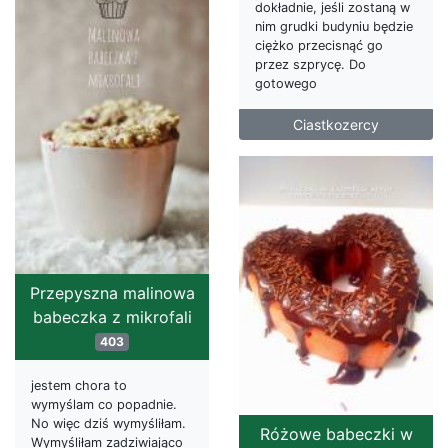
dokładnie, jeśli zostaną w
nim grudki budyniu będzie
ciężko przecisnąć go
przez szprycę. Do
gotowego
Ciastkozercy
Przepyszna malinowa
babeczka z mikrofali
403
jestem chora to
wymyślam co popadnie.
No więc dziś wymyśliłam.
Różowe babeczki w
Wymyśliłam zadziwiająco