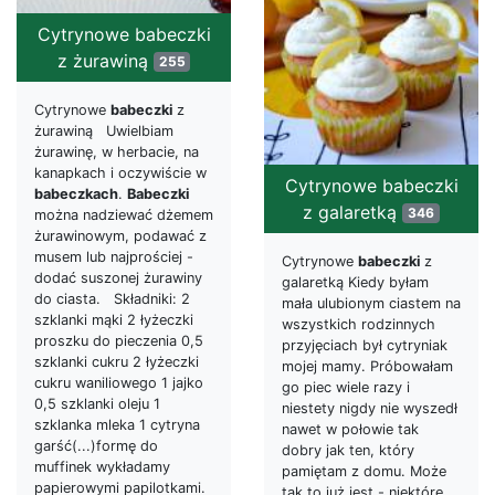
Cytrynowe babeczki
z żurawiną
255
Cytrynowe
babeczki
z
żurawiną Uwielbiam
żurawinę, w herbacie, na
kanapkach i oczywiście w
Cytrynowe babeczki
babeczkach
.
Babeczki
z galaretką
346
można nadziewać dżemem
żurawinowym, podawać z
musem lub najprościej -
Cytrynowe
babeczki
z
dodać suszonej żurawiny
galaretką Kiedy byłam
do ciasta. Składniki: 2
mała ulubionym ciastem na
szklanki mąki 2 łyżeczki
wszystkich rodzinnych
proszku do pieczenia 0,5
przyjęciach był cytryniak
szklanki cukru 2 łyżeczki
mojej mamy. Próbowałam
cukru waniliowego 1 jajko
go piec wiele razy i
0,5 szklanki oleju 1
niestety nigdy nie wyszedł
szklanka mleka 1 cytryna
nawet w połowie tak
garść(...)formę do
dobry jak ten, który
muffinek wykładamy
pamiętam z domu. Może
papierowymi papilotkami.
tak to już jest - niektóre