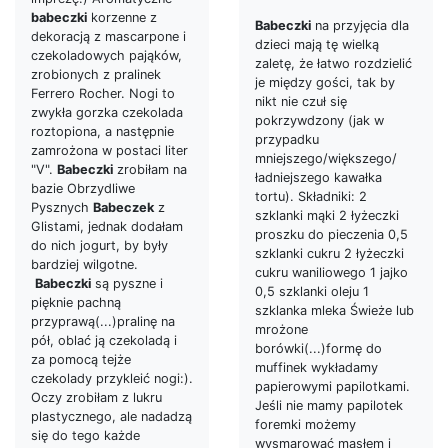
babeczki
korzenne z
Babeczki
na przyjęcia dla
dekoracją z mascarpone i
dzieci mają tę wielką
czekoladowych pająków,
zaletę, że łatwo rozdzielić
zrobionych z pralinek
je między gości, tak by
Ferrero Rocher. Nogi to
nikt nie czuł się
zwykła gorzka czekolada
pokrzywdzony (jak w
roztopiona, a następnie
przypadku
zamrożona w postaci liter
mniejszego/większego/
"V".
Babeczki
zrobiłam na
ładniejszego kawałka
bazie Obrzydliwe
tortu). Składniki: 2
Pysznych
Babeczek
z
szklanki mąki 2 łyżeczki
Glistami, jednak dodałam
proszku do pieczenia 0,5
do nich jogurt, by były
szklanki cukru 2 łyżeczki
bardziej wilgotne.
cukru waniliowego 1 jajko
Babeczki
są pyszne i
0,5 szklanki oleju 1
pięknie pachną
szklanka mleka Świeże lub
przyprawą(...)pralinę na
mrożone
pół, oblać ją czekoladą i
borówki(...)formę do
za pomocą tejże
muffinek wykładamy
czekolady przykleić nogi:).
papierowymi papilotkami.
Oczy zrobiłam z lukru
Jeśli nie mamy papilotek
plastycznego, ale nadadzą
foremki możemy
się do tego każde
wysmarować masłem i