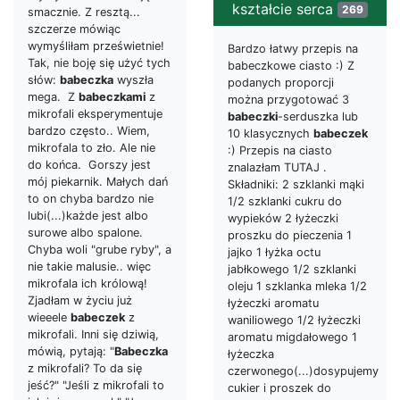
kształcie serca
269
smacznie. Z resztą...
szczerze mówiąc
wymyśliłam prześwietnie!
Bardzo łatwy przepis na
Tak, nie boję się użyć tych
babeczkowe ciasto :) Z
słów:
babeczka
wyszła
podanych proporcji
mega. Z
babeczkami
z
można przygotować 3
mikrofali eksperymentuje
babeczki
-serduszka lub
bardzo często.. Wiem,
10 klasycznych
babeczek
mikrofala to zło. Ale nie
:) Przepis na ciasto
do końca. Gorszy jest
znalazłam TUTAJ .
mój piekarnik. Małych dań
Składniki: 2 szklanki mąki
to on chyba bardzo nie
1/2 szklanki cukru do
lubi(...)każde jest albo
wypieków 2 łyżeczki
surowe albo spalone.
proszku do pieczenia 1
Chyba woli "grube ryby", a
jajko 1 łyżka octu
nie takie malusie.. więc
jabłkowego 1/2 szklanki
mikrofala ich królową!
oleju 1 szklanka mleka 1/2
Zjadłam w życiu już
łyżeczki aromatu
wieeele
babeczek
z
waniliowego 1/2 łyżeczki
mikrofali. Inni się dziwią,
aromatu migdałowego 1
mówią, pytają: "
Babeczka
łyżeczka
z mikrofali? To da się
czerwonego(...)dosypujemy
jeść?" "Jeśli z mikrofali to
cukier i proszek do