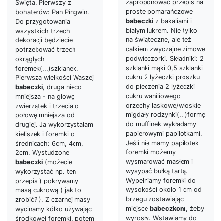
zaproponować przepis na
Święta. Pierwszy z
proste pomarańczowe
bohaterów: Pan Pingwin.
babeczki
z bakaliami i
Do przygotowania
białym lukrem. Nie tylko
wszystkich trzech
na świąteczne, ale też
dekoracji będziecie
całkiem zwyczajne zimowe
potrzebować trzech
podwieczorki. Składniki: 2
okrągłych
szklanki mąki 0,5 szklanki
foremek(...)szklanek.
cukru 2 łyżeczki proszku
Pierwsza wielkości Waszej
do pieczenia 2 lyżeczki
babeczki
, druga nieco
cukru waniliowego
mniejsza - na głowę
orzechy laskowe/włoskie
zwierzątek i trzecia o
migdały rodzynki(...)formę
połowę mniejsza od
do muffinek wykładamy
drugiej. Ja wykorzystałam
papierowymi papilotkami.
kieliszek i foremki o
Jeśli nie mamy papilotek
średnicach: 6cm, 4cm,
foremki możemy
2cm. Wystudzone
wysmarować masłem i
babeczki
(możecie
wysypać bułką tartą.
wykorzystać np. ten
Wypełniamy foremki do
przepis ) pokrywamy
wysokości około 1 cm od
masą cukrową ( jak to
brzegu zostawiając
zrobić? ). Z czarnej masy
miejsce
babeczkom
, żeby
wycinamy kółko używając
wyrosły. Wstawiamy do
środkowej foremki, potem