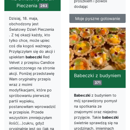
proszkiem i powoli
Pieczenia
263
dodając
Moje pyszne gotowanie
Dzisiaj, 18. maja,
obchodzony jest
Światowy Dzień Pieczenia
. Z tej okazji każdy, kto
tylko chce, może upiec
coś dla kogoś ważnego.
Przyłączyłam się do akcji i
upiekłam
babeczki
Red
Velvet z przepisu Candice
umieszczonego na stronie
akcji. Poniżej przedstawię
Babeczki z budyniem
Wam oryginalny przepis
371
wraz z moimi
modyfikacjami, które po
Babeczki
z budyniem to
spróbowaniu pierwszej
mój sprawdzony pomysł
partii wypieku,
na spotkania ze
postanowiłam wprowadzić
znajomymi oraz niejedno
w przepisie. Przede
przyjęcie. Takie
babeczki
wszystkim zmniejszyłam
świetnie sprawdzą się na
ilość(...)cukru, gdyż
urodzinach, imieninach
oryginalnie jest go (jak na