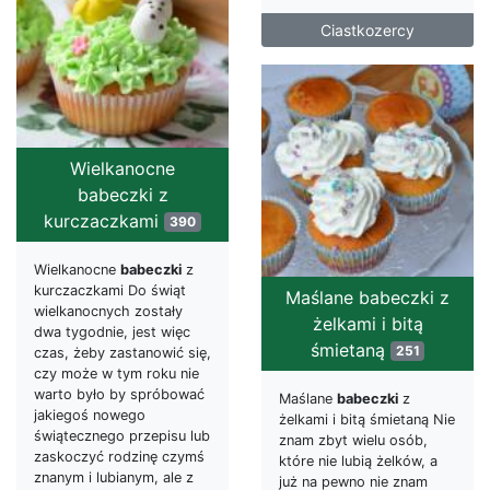
Ciastkozercy
Wielkanocne
babeczki z
kurczaczkami
390
Wielkanocne
babeczki
z
kurczaczkami Do świąt
Maślane babeczki z
wielkanocnych zostały
żelkami i bitą
dwa tygodnie, jest więc
śmietaną
251
czas, żeby zastanowić się,
czy może w tym roku nie
warto było by spróbować
Maślane
babeczki
z
jakiegoś nowego
żelkami i bitą śmietaną Nie
świątecznego przepisu lub
znam zbyt wielu osób,
zaskoczyć rodzinę czymś
które nie lubią żelków, a
znanym i lubianym, ale z
już na pewno nie znam