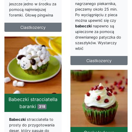
nagrzanego piekarnika,
jeszcze jedno w środku za
pieczemy około 25 min.
pomocą najmniejszej
Po wyciągnięciu z pieca
foremki. Głowę pingwina
można upewnić się czy
babeczki
napewno są
Ciastkozercy
upieczone za pomocą
drewnianego patyczka do
szaszłyków. Wystarczy
wbić
Ciastkozercy
Babeczki stracciatella
baranki
318
Babeczki
stracciatella to
prosty do przygotowania
deser, który pasuje do