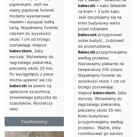
papilotkami. Jeśli nie
babeczki
+ kako Składniki
mamy papilotek foremki
na krem + 3 łyżki kako
możemy wysmarować
Jeśli decydujemy się na
masłem i wysypać bułką
krem budyniowy warto
tartą. Wypełniamy foremki
przed robieniem
ciastem do wysokości
babeczek
przygotować
około 1 cm od brzegu
sobie budyń(...)odstawić
zostawiając miejsce
do przestudzenia.
babeczkom
, żeby
Babeczki
przygotowujemy
wyrosły. Wstawiamy do
według przepisu .
nagrzanego piekarnika,
Nastawiamy piekarnik na
pieczemy około 25 min.
temperaturę 200 stopni.
Po wyciągnięciu z pieca
Wypełniamy foremki do
można upewnić się czy
wysokości około 1 cm od
babeczki
na pewno są
brzegu zostawiając
upieczone za pomocą
miejsce
babeczkom
, żeby
drewnianego patyczka do
wyrosły. Wstawiamy do
szaszłyków. Wystarczy
nagrzanego piekarnika,
wbić
pieczemy około 35 min.
Krem budyniowy
Ciastkozercy
przygotowujemy według
przepisu . Ważne, żeby
rozmiksować go bardzo