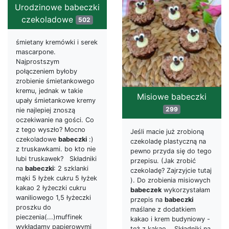
Urodzinowe babeczki
czekoladowe
502
śmietany kremówki i serek
mascarpone.
Najprostszym
połączeniem byłoby
zrobienie śmietankowego
kremu, jednak w takie
Misiowe babeczki
upały śmietankowe kremy
299
nie najlepiej znoszą
oczekiwanie na gości. Co
z tego wyszło? Mocno
Jeśli macie już zrobioną
czekoladowe
babeczki
:)
czekoladę plastyczną na
z truskawkami. bo kto nie
pewno przyda się do tego
lubi truskawek? Składniki
przepisu. (Jak zrobić
na
babeczki
: 2 szklanki
czekoladę? Zajrzyjcie tutaj
mąki 5 łyżek cukru 5 łyżek
). Do zrobienia misiowych
kakao 2 łyżeczki cukru
babeczek
wykorzystałam
waniliowego 1,5 łyżeczki
przepis na
babeczki
proszku do
maślane z dodatkiem
pieczenia(...)muffinek
kakao i krem budyniowy -
wykładamy papierowymi
też z kakao. Składniki na