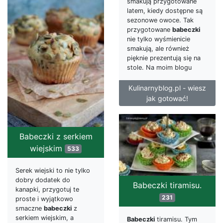
smakują przygotowane
latem, kiedy dostępne są
sezonowe owoce. Tak
przygotowane
babeczki
nie tylko wyśmienicie
smakują, ale również
pięknie prezentują się na
stole. Na moim blogu
Kulinarnyblog.pl - wiesz
jak gotować!
Babeczki z serkiem
wiejskim
533
Serek wiejski to nie tylko
dobry dodatek do
Babeczki tiramisu.
kanapki, przygotuj te
231
proste i wyjątkowo
smaczne
babeczki
z
serkiem wiejskim, a
Babeczki
tiramisu. Tym