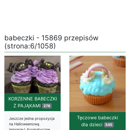
babeczki - 15869 przepisów
(strona:6/1058)
KORZENNE BABECZKI
Z PAJĄKAMI
276
Tęczowe babeczki
Jeszcze jedna propozycja
dla dzieci
na Halloweenową
545
imprezę:) Aromatyczne