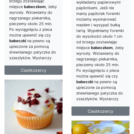
brzegu zostawiając
wykładamy papierowymi
miejsce
babeczkom
, żeby
papilotkami. Jeśli nie
wyrosły. Wstawiamy do
mamy papilotek foremki
nagrzanego piekarnika,
możemy wysmarować
pieczemy około 25 min.
masłem i wysypać bułką
Po wyciągnięciu z pieca
tartą. Wypełniamy foremki
można upewnić się czy
do wysokości około 1 cm
babeczki
na pewno są
od brzegu zostawiając
upieczone za pomocą
miejsce
babeczkom
, żeby
drewnianego patyczka do
wyrosły. Wstawiamy do
szaszłyków. Wystarczy
nagrzanego piekarnika,
pieczemy około 25 min.
Ciastkozercy
Po wyciągnięciu z pieca
można upewnić się czy
babeczki
na pewno są
upieczone za pomocą
drewnianego patyczka do
szaszłyków. Wystarczy
Ciastkozercy