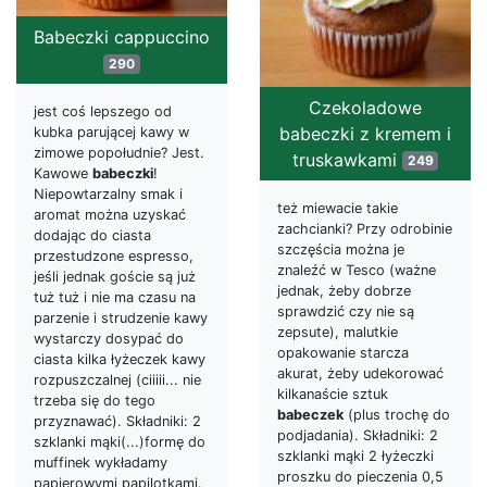
Babeczki cappuccino
290
Czekoladowe
jest coś lepszego od
babeczki z kremem i
kubka parującej kawy w
zimowe popołudnie? Jest.
truskawkami
249
Kawowe
babeczki
!
Niepowtarzalny smak i
też miewacie takie
aromat można uzyskać
zachcianki? Przy odrobinie
dodając do ciasta
szczęścia można je
przestudzone espresso,
znaleźć w Tesco (ważne
jeśli jednak goście są już
jednak, żeby dobrze
tuż tuż i nie ma czasu na
sprawdzić czy nie są
parzenie i strudzenie kawy
zepsute), malutkie
wystarczy dosypać do
opakowanie starcza
ciasta kilka łyżeczek kawy
akurat, żeby udekorować
rozpuszczalnej (ciiiii... nie
kilkanaście sztuk
trzeba się do tego
babeczek
(plus trochę do
przyznawać). Składniki: 2
podjadania). Składniki: 2
szklanki mąki(...)formę do
szklanki mąki 2 łyżeczki
muffinek wykładamy
proszku do pieczenia 0,5
papierowymi papilotkami.