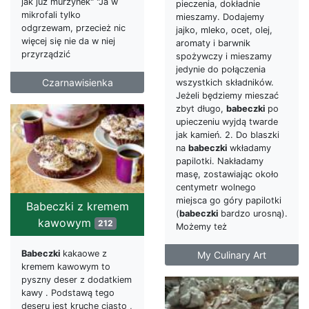
jak już murzynek" "Ja w
pieczenia, dokładnie
mikrofali tylko
mieszamy. Dodajemy
odgrzewam, przecież nic
jajko, mleko, ocet, olej,
więcej się nie da w niej
aromaty i barwnik
przyrządzić
spożywczy i mieszamy
jedynie do połączenia
Czarnawisienka
wszystkich składników.
Jeżeli będziemy mieszać
zbyt długo,
babeczki
po
upieczeniu wyjdą twarde
jak kamień. 2. Do blaszki
na
babeczki
wkładamy
papilotki. Nakładamy
masę, zostawiając około
centymetr wolnego
miejsca go góry papilotki
Babeczki z kremem
(
babeczki
bardzo urosną).
kawowym
212
Możemy też
Babeczki
kakaowe z
My Culinary Art
kremem kawowym to
pyszny deser z dodatkiem
kawy . Podstawą tego
deseru jest kruche ciasto ,