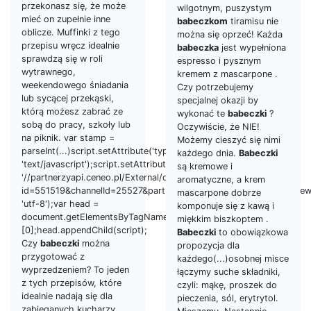
przekonasz się, że może
wilgotnym, puszystym
mieć on zupełnie inne
babeczkom
tiramisu nie
oblicze. Muffinki z tego
można się oprzeć! Każda
przepisu wręcz idealnie
babeczka
jest wypełniona
sprawdzą się w roli
espresso i pysznym
wytrawnego,
kremem z mascarpone .
weekendowego śniadania
Czy potrzebujemy
lub sycącej przekąski,
specjalnej okazji by
którą możesz zabrać ze
wykonać te
babeczki
?
sobą do pracy, szkoły lub
Oczywiście, że NIE!
na piknik. var stamp =
Możemy cieszyć się nimi
parseInt(...)script.setAttribute('type',
każdego dnia.
Babeczki
'text/javascript');script.setAttribute('src',
są kremowe i
'//partnerzyapi.ceneo.pl/External/dc.js?
aromatyczne, a krem
id=551519&channelId=25527&partnerId=16452&graphicId=4451&newTab
mascarpone dobrze
'utf-8');var head =
komponuje się z kawą i
document.getElementsByTagName('head')
miękkim biszkoptem .
[0];head.appendChild(script);
Babeczki
to obowiązkowa
Czy
babeczki
można
propozycja dla
przygotować z
każdego(...)osobnej misce
wyprzedzeniem? To jeden
łączymy suche składniki,
z tych przepisów, które
czyli: mąkę, proszek do
idealnie nadają się dla
pieczenia, sól, erytrytol.
zabieganych kucharzy.