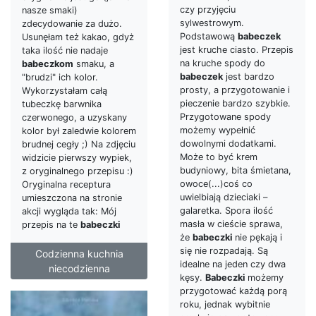
czy przyjęciu
nasze smaki)
sylwestrowym.
zdecydowanie za dużo.
Podstawową
babeczek
Usunęłam też kakao, gdyż
jest kruche ciasto. Przepis
taka ilość nie nadaje
na kruche spody do
babeczkom
smaku, a
babeczek
jest bardzo
"brudzi" ich kolor.
prosty, a przygotowanie i
Wykorzystałam całą
pieczenie bardzo szybkie.
tubeczkę barwnika
Przygotowane spody
czerwonego, a uzyskany
możemy wypełnić
kolor był zaledwie kolorem
dowolnymi dodatkami.
brudnej cegły ;) Na zdjęciu
Może to być krem
widzicie pierwszy wypiek,
budyniowy, bita śmietana,
z oryginalnego przepisu :)
owoce(...)coś co
Oryginalna receptura
uwielbiają dzieciaki –
umieszczona na stronie
galaretka. Spora ilość
akcji wygląda tak: Mój
masła w cieście sprawa,
przepis na te
babeczki
że
babeczki
nie pękają i
się nie rozpadają. Są
Codzienna kuchnia
idealne na jeden czy dwa
niecodzienna
kęsy.
Babeczki
możemy
przygotować każdą porą
roku, jednak wybitnie