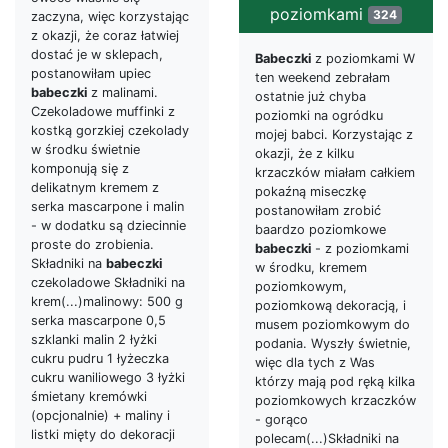
poziomkami
324
zaczyna, więc korzystając
z okazji, że coraz łatwiej
dostać je w sklepach,
Babeczki
z poziomkami W
postanowiłam upiec
ten weekend zebrałam
babeczki
z malinami.
ostatnie już chyba
Czekoladowe muffinki z
poziomki na ogródku
kostką gorzkiej czekolady
mojej babci. Korzystając z
w środku świetnie
okazji, że z kilku
komponują się z
krzaczków miałam całkiem
delikatnym kremem z
pokaźną miseczkę
serka mascarpone i malin
postanowiłam zrobić
- w dodatku są dziecinnie
baardzo poziomkowe
proste do zrobienia.
babeczki
- z poziomkami
Składniki na
babeczki
w środku, kremem
czekoladowe Składniki na
poziomkowym,
krem(...)malinowy: 500 g
poziomkową dekoracją, i
serka mascarpone 0,5
musem poziomkowym do
szklanki malin 2 łyżki
podania. Wyszły świetnie,
cukru pudru 1 łyżeczka
więc dla tych z Was
cukru waniliowego 3 łyżki
którzy mają pod ręką kilka
śmietany kremówki
poziomkowych krzaczków
(opcjonalnie) + maliny i
- gorąco
listki mięty do dekoracji
polecam(...)Składniki na