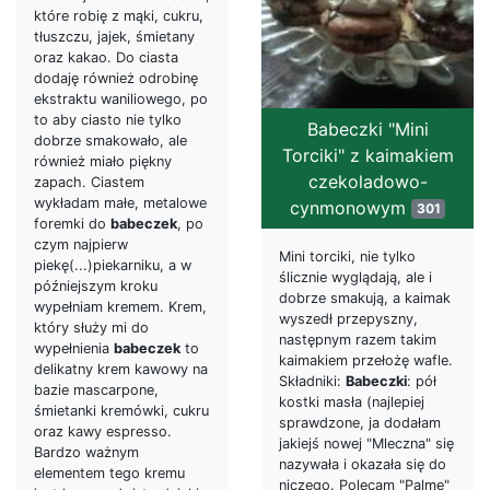
które robię z mąki, cukru,
tłuszczu, jajek, śmietany
oraz kakao. Do ciasta
dodaję również odrobinę
ekstraktu waniliowego, po
to aby ciasto nie tylko
Babeczki "Mini
dobrze smakowało, ale
Torciki" z kaimakiem
również miało piękny
czekoladowo-
zapach. Ciastem
wykładam małe, metalowe
cynmonowym
301
foremki do
babeczek
, po
czym najpierw
Mini torciki, nie tylko
piekę(...)piekarniku, a w
ślicznie wyglądają, ale i
późniejszym kroku
dobrze smakują, a kaimak
wypełniam kremem. Krem,
wyszedł przepyszny,
który służy mi do
następnym razem takim
wypełnienia
babeczek
to
kaimakiem przełożę wafle.
delikatny krem kawowy na
Składniki:
Babeczki
: pół
bazie mascarpone,
kostki masła (najlepiej
śmietanki kremówki, cukru
sprawdzone, ja dodałam
oraz kawy espresso.
jakiejś nowej "Mleczna" się
Bardzo ważnym
nazywała i okazała się do
elementem tego kremu
niczego. Polecam "Palme"