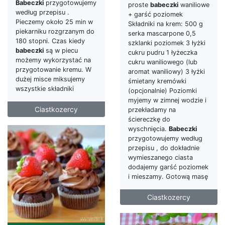
Babeczki
przygotowujemy
proste
babeczki
waniliowe
według przepisu .
+ garść poziomek
Pieczemy około 25 min w
Składniki na krem: 500 g
piekarniku rozgrzanym do
serka mascarpone 0,5
180 stopni. Czas kiedy
szklanki poziomek 3 łyżki
babeczki
są w piecu
cukru pudru 1 łyżeczka
możemy wykorzystać na
cukru waniliowego (lub
przygotowanie kremu. W
aromat waniliowy) 3 łyżki
dużej misce miksujemy
śmietany kremówki
wszystkie składniki
(opcjonalnie) Poziomki
myjemy w zimnej wodzie i
Ciastkozercy
przekładamy na
ściereczkę do
wyschnięcia.
Babeczki
przygotowujemy według
przepisu , do dokładnie
wymieszanego ciasta
dodajemy garść poziomek
i mieszamy. Gotową masę
Ciastkozercy