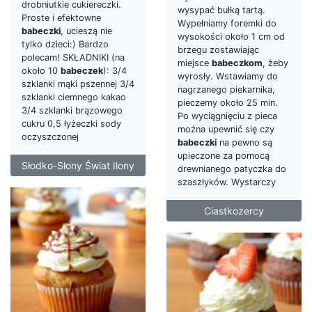
drobniutkie cukiereczki.
wysypać bułką tartą.
Proste i efektowne
Wypełniamy foremki do
babeczki
, ucieszą nie
wysokości około 1 cm od
tylko dzieci:) Bardzo
brzegu zostawiając
polecam! SKŁADNIKI (na
miejsce
babeczkom
, żeby
około 10
babeczek
): 3/4
wyrosły. Wstawiamy do
szklanki mąki pszennej 3/4
nagrzanego piekarnika,
szklanki ciemnego kakao
pieczemy około 25 min.
3/4 szklanki brązowego
Po wyciągnięciu z pieca
cukru 0,5 łyżeczki sody
można upewnić się czy
oczyszczonej
babeczki
na pewno są
upieczone za pomocą
Słodko-Słony Świat Ilony
drewnianego patyczka do
szaszłyków. Wystarczy
Ciastkozercy