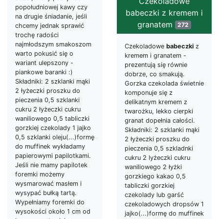
Czekoladowe
popołudniowej kawy czy
babeczki z kremem i
na drugie śniadanie, jeśli
granatem
272
chcemy jednak sprawić
trochę radości
najmłodszym smakoszom
Czekoladowe
babeczki
z
warto pokusić się o
kremem i granatem -
wariant ulepszony -
prezentują się równie
piankowe baranki :)
dobrze, co smakują.
Składniki: 2 szklanki mąki
Gorzka czekolada świetnie
2 łyżeczki proszku do
komponuje się z
pieczenia 0,5 szklanki
delikatnym kremem z
cukru 2 łyżeczki cukru
twarożku, lekko cierpki
waniliowego 0,5 tabliczki
granat dopełnia całości.
gorzkiej czekolady 1 jajko
Składniki: 2 szklanki mąki
0,5 szklanki oleju(...)formę
2 łyżeczki proszku do
do muffinek wykładamy
pieczenia 0,5 szkladnki
papierowymi papilotkami.
cukru 2 lyżeczki cukru
Jeśli nie mamy papilotek
waniliowego 2 łyżki
foremki możemy
gorzkiego kakao 0,5
wysmarować masłem i
tabliczki gorzkiej
wysypać bułką tartą.
czekolady lub garść
Wypełniamy foremki do
czekoladowych dropsów 1
wysokości około 1 cm od
jajko(...)formę do muffinek