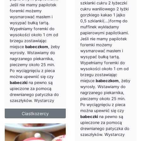
szklanki cukru 2 łyżeczki
Jeśli nie mamy papilotek
cukru waniliowego 2 łyżki
foremki możemy
gorzkiego kakao 1 jajko
wysmarować masłem i
0,5 szklanki(...)formę do
wysypać bułką tartą.
muffinek wykładamy
Wypełniamy foremki do
papierowymi papilotkami.
wysokości około 1 cm od
Jeśli nie mamy papilotek
brzegu zostawiając
foremki możemy
miejsce
babeczkom
, żeby
wysmarować masłem i
wyrosły. Wstawiamy do
wysypać bułką tartą.
nagrzanego piekarnika,
Wypełniamy foremki do
pieczemy około 25 min.
wysokości około 1 cm od
Po wyciągnięciu z pieca
brzegu zostawiając
można upewnić się czy
miejsce
babeczkom
, żeby
babeczki
na pewno są
wyrosły. Wstawiamy do
upieczone za pomocą
nagrzanego piekarnika,
drewnianego patyczka do
pieczemy około 25 min.
szaszłyków. Wystarczy
Po wyciągnięciu z pieca
można upewnić się czy
Ciastkozercy
babeczki
na pewno są
upieczone za pomocą
drewnianego patyczka do
szaszłyków. Wystarczy