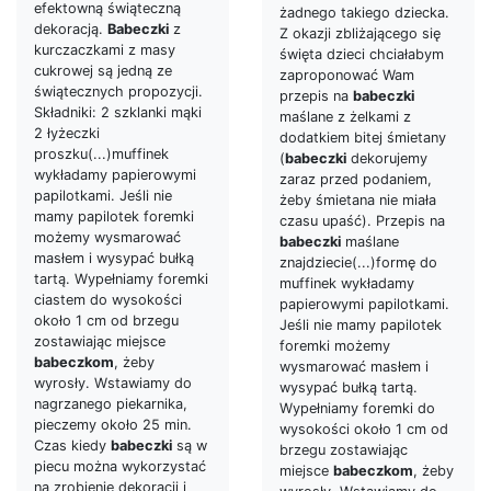
efektowną świąteczną
żadnego takiego dziecka.
dekoracją.
Babeczki
z
Z okazji zbliżającego się
kurczaczkami z masy
święta dzieci chciałabym
cukrowej są jedną ze
zaproponować Wam
świątecznych propozycji.
przepis na
babeczki
Składniki: 2 szklanki mąki
maślane z żelkami z
2 łyżeczki
dodatkiem bitej śmietany
proszku(...)muffinek
(
babeczki
dekorujemy
wykładamy papierowymi
zaraz przed podaniem,
papilotkami. Jeśli nie
żeby śmietana nie miała
mamy papilotek foremki
czasu upaść). Przepis na
możemy wysmarować
babeczki
maślane
masłem i wysypać bułką
znajdziecie(...)formę do
tartą. Wypełniamy foremki
muffinek wykładamy
ciastem do wysokości
papierowymi papilotkami.
około 1 cm od brzegu
Jeśli nie mamy papilotek
zostawiając miejsce
foremki możemy
babeczkom
, żeby
wysmarować masłem i
wyrosły. Wstawiamy do
wysypać bułką tartą.
nagrzanego piekarnika,
Wypełniamy foremki do
pieczemy około 25 min.
wysokości około 1 cm od
Czas kiedy
babeczki
są w
brzegu zostawiając
piecu można wykorzystać
miejsce
babeczkom
, żeby
na zrobienie dekoracji i