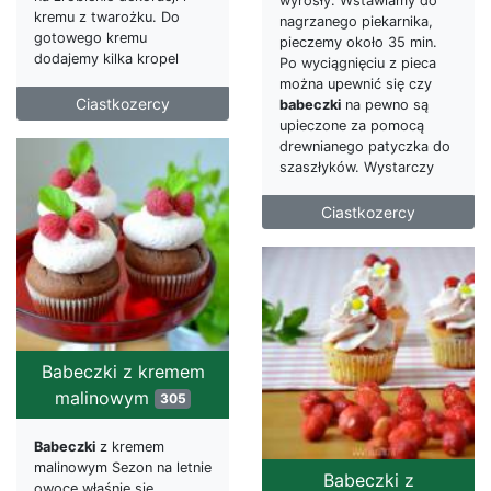
wyrosły. Wstawiamy do
kremu z twarożku. Do
nagrzanego piekarnika,
gotowego kremu
pieczemy około 35 min.
dodajemy kilka kropel
Po wyciągnięciu z pieca
można upewnić się czy
Ciastkozercy
babeczki
na pewno są
upieczone za pomocą
drewnianego patyczka do
szaszłyków. Wystarczy
Ciastkozercy
Babeczki z kremem
malinowym
305
Babeczki
z kremem
malinowym Sezon na letnie
Babeczki z
owoce właśnie się