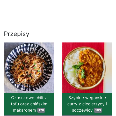
Przepisy
Czosnkowe chili z
Szybkie wegańskie
tofu oraz chińskim
curry z ciecierzycy i
makaronem
soczewicy
176
183