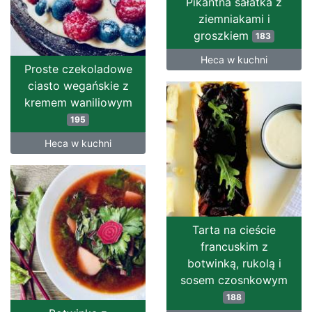
Pikantna sałatka z
ziemniakami i
groszkiem
183
Heca w kuchni
Proste czekoladowe
ciasto wegańskie z
kremem waniliowym
195
Heca w kuchni
Tarta na cieście
francuskim z
botwinką, rukolą i
sosem czosnkowym
188