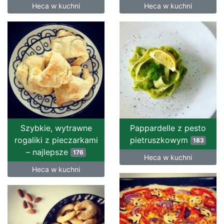
Heca w kuchni
Heca w kuchni
Szybkie, wytrawne
Pappardelle z pesto
rogaliki z pieczarkami
pietruszkowym
183
– najlepsze
176
Heca w kuchni
Heca w kuchni