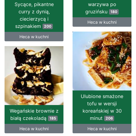
Sycące, pikantne
warzywa po
curry z dynią,
gruzińsku
180
ciecierzycą i
Heca w kuchni
szpinakiem
200
Heca w kuchni
Ulubione smażone
tofu w wersji
Wegańskie brownie z
koreańskiej w 30
białą czekoladą
minut
185
206
Heca w kuchni
Heca w kuchni