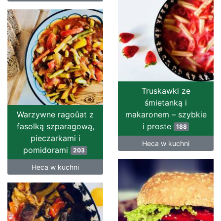
Truskawki ze
śmietanką i
Warzywne ragoûat z
makaronem – szybkie
fasolką szparagową,
i proste
188
pieczarkami i
Heca w kuchni
pomidorami
203
Heca w kuchni