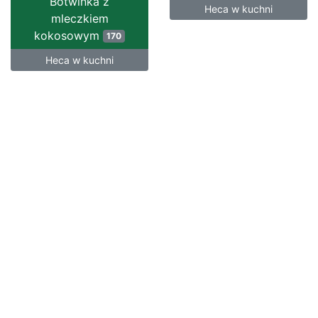
Botwinka z
Heca w kuchni
mleczkiem
kokosowym
170
Heca w kuchni