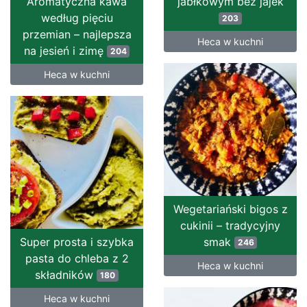
Aromatyczna kawa
jabłkowym bez jajek
według pięciu
203
przemian – najlepsza
Heca w kuchni
na jesień i zimę
204
Heca w kuchni
Wegetariański bigos z
cukinii – tradycyjny
Super prosta i szybka
smak
246
pasta do chleba z 2
Heca w kuchni
składników
180
Heca w kuchni