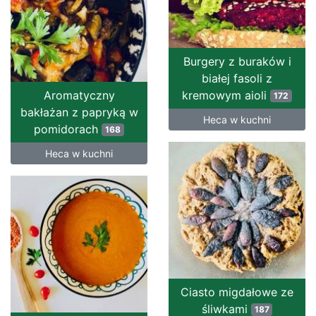
Burgery z buraków i
białej fasoli z
Aromatyczny
kremowym aioli
172
bakłażan z papryką w
Heca w kuchni
pomidorach
168
Heca w kuchni
Ciasto migdałowe ze
śliwkami
187