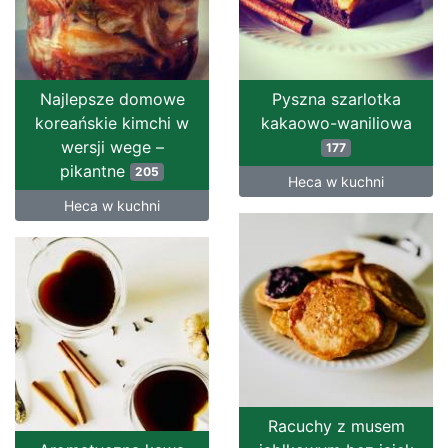
Najlepsze domowe
Pyszna szarlotka
koreańskie kimchi w
kakaowo-waniliowa
wersji wege –
177
pikantne
205
Heca w kuchni
Heca w kuchni
Racuchy z musem