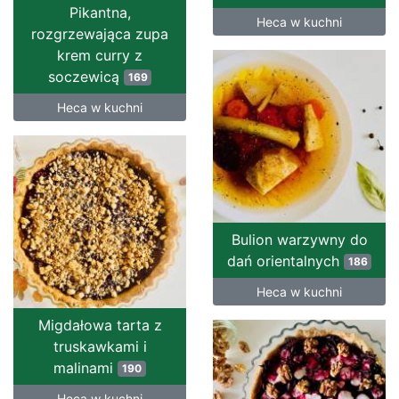
Pikantna,
Heca w kuchni
rozgrzewająca zupa
krem curry z
soczewicą
169
Heca w kuchni
Bulion warzywny do
dań orientalnych
186
Heca w kuchni
Migdałowa tarta z
truskawkami i
malinami
190
Heca w kuchni