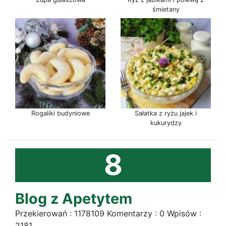
śmietany
Rogaliki budyniowe
Sałatka z ryżu jajek i
kukurydzy
8
Blog z Apetytem
Przekierowań : 1178109 Komentarzy : 0 Wpisów :
2181