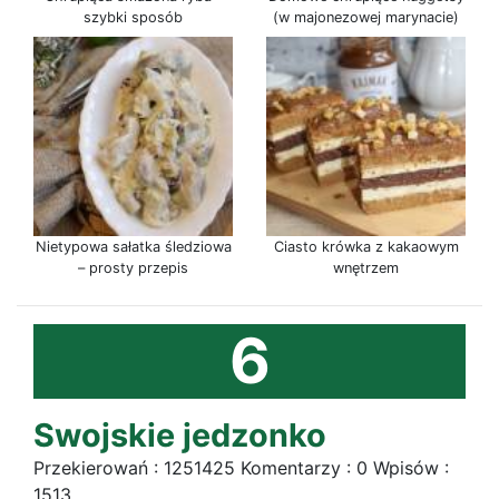
szybki sposób
(w majonezowej marynacie)
Nietypowa sałatka śledziowa
Ciasto krówka z kakaowym
– prosty przepis
wnętrzem
6
Swojskie jedzonko
Przekierowań : 1251425 Komentarzy : 0 Wpisów :
1513