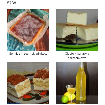
5738
Sernik z trzech składników
Ciasto - kanapka
śmietankowa