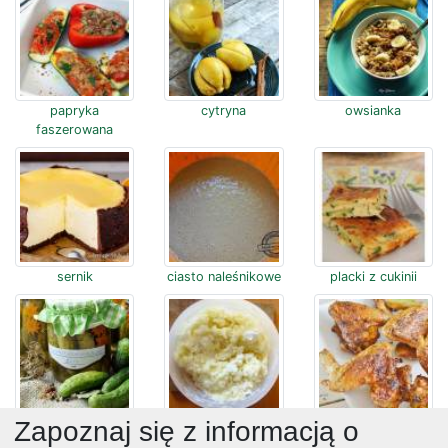
papryka
cytryna
owsianka
faszerowana
sernik
ciasto naleśnikowe
placki z cukinii
ogórki
ziemniaki
skrzydełka
Zapoznaj się z informacją o