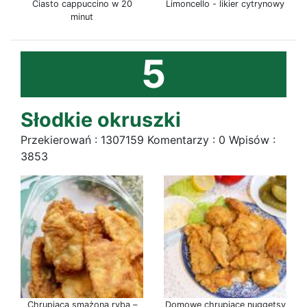
Ciasto cappuccino w 20
Limoncello - likier cytrynowy
minut
5
Słodkie okruszki
Przekierowań : 1307159 Komentarzy : 0 Wpisów :
3853
Chrupiąca smażona ryba –
Domowe chrupiące nuggetsy