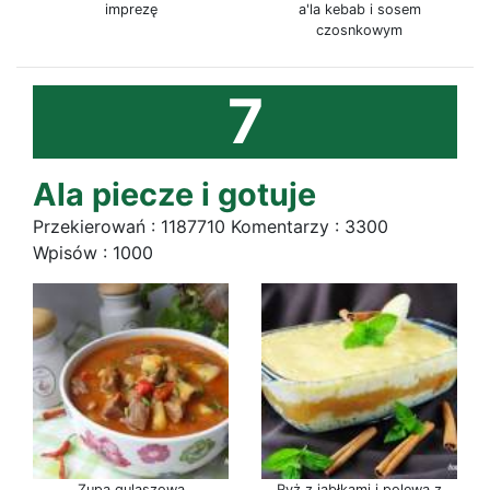
imprezę
a'la kebab i sosem
czosnkowym
7
Ala piecze i gotuje
Przekierowań : 1187710 Komentarzy : 3300
Wpisów : 1000
Zupa gulaszowa
Ryż z jabłkami i polewą z