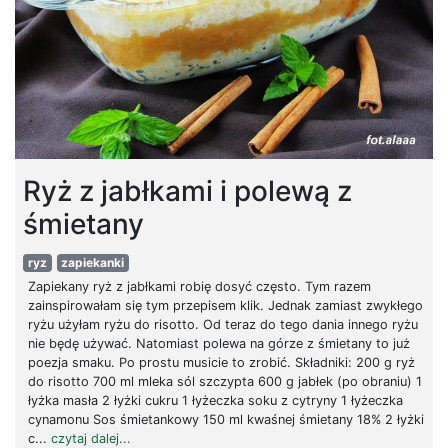
Ryż z jabłkami i polewą z
śmietany
ryz
zapiekanki
Zapiekany ryż z jabłkami robię dosyć często. Tym razem
zainspirowałam się tym przepisem klik. Jednak zamiast zwykłego
ryżu użyłam ryżu do risotto. Od teraz do tego dania innego ryżu
nie będę używać. Natomiast polewa na górze z śmietany to już
poezja smaku. Po prostu musicie to zrobić. Składniki: 200 g ryż
do risotto 700 ml mleka sól szczypta 600 g jabłek (po obraniu) 1
łyżka masła 2 łyżki cukru 1 łyżeczka soku z cytryny 1 łyżeczka
cynamonu Sos śmietankowy 150 ml kwaśnej śmietany 18% 2 łyżki
c...
czytaj dalej...