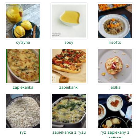
cytryna
sosy
risotto
zapiekanka
zapiekanki
jabłka
ryż
zapiekanka z ryżu
ryż zapiekany z