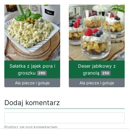
Sałatka z jajek pora i
Deser jabłkowy z
groszku
granolą
290
250
Ala piecze i gotuje
Ala piecze i gotuje
Dodaj komentarz
Podpisz się pod komentarzem.