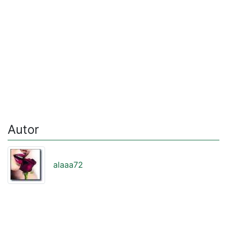
Autor
alaaa72