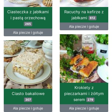
Ciasteczka z jabłkami
Racuchy na kefirze z
i pastą orzechową
jabłkami
612
265
Ala piecze i gotuje
Ala piecze i gotuje
Krokiety z
Ciasto bakaliowe
pieczarkami i żółtym
serem
307
279
Ala piecze i gotuje
Ala piecze i gotuje