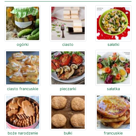
ogórki
ciasto
sałatki
ciasto francuskie
pieczarki
sałatka
boże narodzenie
bułki
francuskie