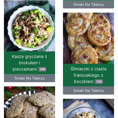
Smaki Na Talerzu
Kasza gryczana z
brokułem i
Ślimaczki z ciasta
pieczarkami
146
francuskiego z
Smaki Na Talerzu
boczkiem
130
Smaki Na Talerzu