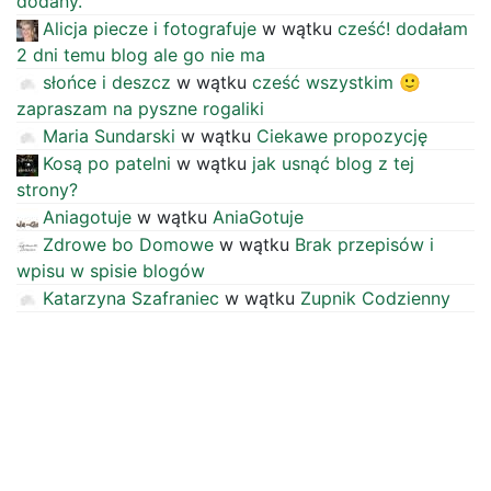
dodany.
Alicja piecze i fotografuje
w wątku
cześć! dodałam
2 dni temu blog ale go nie ma
słońce i deszcz
w wątku
cześć wszystkim 🙂
zapraszam na pyszne rogaliki
Maria Sundarski
w wątku
Ciekawe propozycję
Kosą po patelni
w wątku
jak usnąć blog z tej
strony?
Aniagotuje
w wątku
AniaGotuje
Zdrowe bo Domowe
w wątku
Brak przepisów i
wpisu w spisie blogów
Katarzyna Szafraniec
w wątku
Zupnik Codzienny