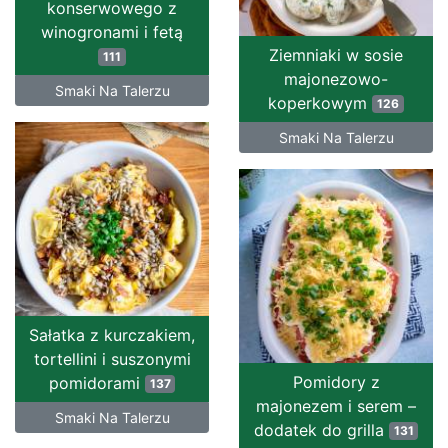
konserwowego z
winogronami i fetą
Ziemniaki w sosie
111
majonezowo-
Smaki Na Talerzu
koperkowym
126
Smaki Na Talerzu
Sałatka z kurczakiem,
tortellini i suszonymi
Pomidory z
pomidorami
137
majonezem i serem –
Smaki Na Talerzu
dodatek do grilla
131