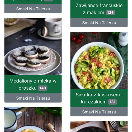
Zawijańce francuskie
Smaki Na Talerzu
z makiem
136
Smaki Na Talerzu
Medaliony z mleka w
proszku
149
Sałatka z kuskusem i
Smaki Na Talerzu
kurczakiem
181
Smaki Na Talerzu