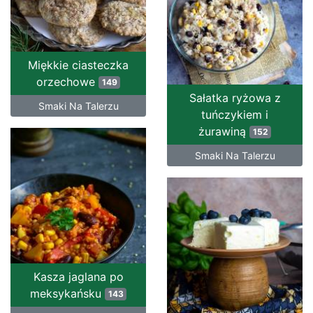
Miękkie ciasteczka
orzechowe
149
Sałatka ryżowa z
Smaki Na Talerzu
tuńczykiem i
żurawiną
152
Smaki Na Talerzu
Kasza jaglana po
meksykańsku
143