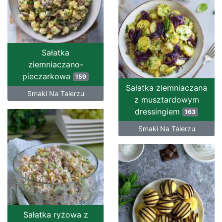
Sałatka
ziemniaczano-
pieczarkowa
159
Sałatka ziemniaczana
Smaki Na Talerzu
z musztardowym
dressingiem
163
Smaki Na Talerzu
Sałatka ryżowa z