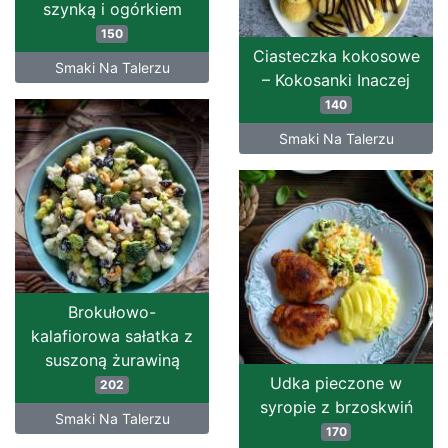
szynką i ogórkiem
150
Ciasteczka kokosowe
Smaki Na Talerzu
– Kokosanki Inaczej
140
Smaki Na Talerzu
Brokułowo-
kalafiorowa sałatka z
suszoną żurawiną
Udka pieczone w
202
syropie z brzoskwiń
Smaki Na Talerzu
170