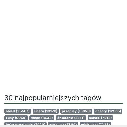
30 najpopularniejszych tagów
obiad
(25567)
ciasta
(19170)
przepisy
(13350)
desery
(12565)
zupy
(9069)
deser
(8532)
śniadanie
(8151)
salatki
(7912)
boże narodzenie
(7420)
warzywa
(7364)
wielkanoc
(7235)