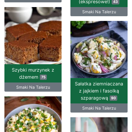
(ekspresowe!)
43
Smaki Na Talerzu
Szybki murzynek z
dżemem
75
Sałatka ziemniaczana
Smaki Na Talerzu
z jajkiem i fasolką
szparagową
90
Smaki Na Talerzu