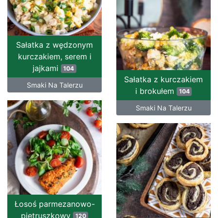
Sałatka z wędzonym
kurczakiem, serem i
jajkami
104
Sałatka z kurczakiem
Smaki Na Talerzu
i brokułem
104
Smaki Na Talerzu
Łosoś parmezanowo-
pietruszkowy
120