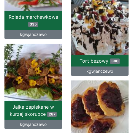
Rolada marchewkowa
335
kgwjanczewo
Tort bezowy
380
kgwjanczewo
Jajka zapiekane w
kurzej skorupce
287
kgwjanczewo