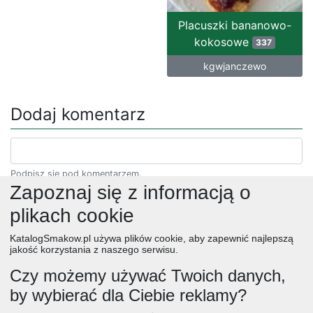
Placuszki bananowo-
kokosowe
337
kgwjanczewo
Dodaj komentarz
Podpisz się pod komentarzem.
Zapoznaj się z informacją o
plikach cookie
KatalogSmakow.pl używa plików cookie, aby zapewnić najlepszą
jakość korzystania z naszego serwisu.
Czy możemy używać Twoich danych,
by wybierać dla Ciebie reklamy?
obiad
ciasta
przepisy
desery
zupy
deser
śniadanie