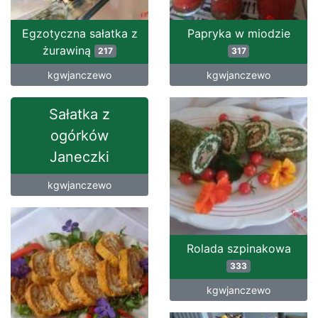
Egzotyczna sałatka z
Papryka w miodzie
żurawiną
217
317
kgwjanczewo
kgwjanczewo
Sałatka z
ogórków
Janeczki
kgwjanczewo
Rolada szpinakowa
333
kgwjanczewo