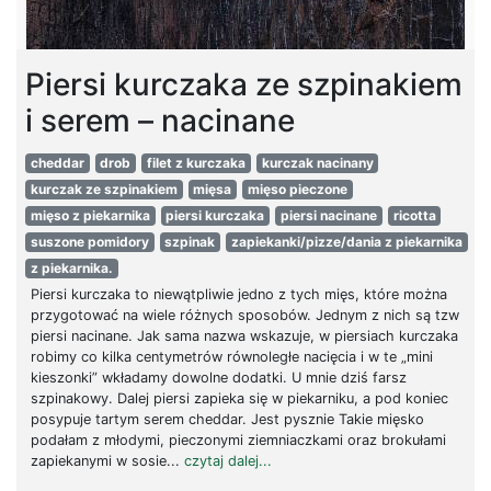
Piersi kurczaka ze szpinakiem
i serem – nacinane
cheddar
drob
filet z kurczaka
kurczak nacinany
kurczak ze szpinakiem
mięsa
mięso pieczone
mięso z piekarnika
piersi kurczaka
piersi nacinane
ricotta
suszone pomidory
szpinak
zapiekanki/pizze/dania z piekarnika
z piekarnika.
Piersi kurczaka to niewątpliwie jedno z tych mięs, które można
przygotować na wiele różnych sposobów. Jednym z nich są tzw
piersi nacinane. Jak sama nazwa wskazuje, w piersiach kurczaka
robimy co kilka centymetrów równoległe nacięcia i w te „mini
kieszonki” wkładamy dowolne dodatki. U mnie dziś farsz
szpinakowy. Dalej piersi zapieka się w piekarniku, a pod koniec
posypuje tartym serem cheddar. Jest pysznie Takie mięsko
podałam z młodymi, pieczonymi ziemniaczkami oraz brokułami
zapiekanymi w sosie...
czytaj dalej...