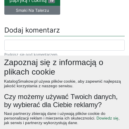
papryką i cukinią
19
Smaki Na Talerzu
Dodaj komentarz
Podpisz się pod komentarzem.
Zapoznaj się z informacją o
plikach cookie
KatalogSmakow.pl używa plików cookie, aby zapewnić najlepszą
jakość korzystania z naszego serwisu.
Czy możemy używać Twoich danych,
by wybierać dla Ciebie reklamy?
obiad
ciasta
przepisy
desery
zupy
deser
śniadanie
Nasi partnerzy zbierają dane i używają plików cookie do
salatki
boże narodzenie
warzywa
wielkanoc
przekaski
personalizacji reklam i mierzenia ich skuteczności.
Dowiedz się
,
jak serwis i partnerzy wykorzystują dane.
dania główne
jajka
wegetariańskie
czekolada
kolacja