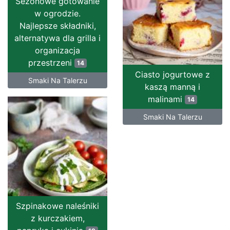
Sezonowe gotowanie
w ogrodzie.
Najlepsze składniki,
alternatywa dla grilla i
organizacja
przestrzeni
14
Ciasto jogurtowe z
Smaki Na Talerzu
kaszą manną i
malinami
14
Smaki Na Talerzu
Szpinakowe naleśniki
z kurczakiem,