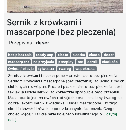
Sernik z krówkami i
mascarpone (bez pieczenia)
Przepis na :
deser
bez pieczenia
candy cup
ciasta
ciastka
ciasto
deser
mascarpone
na przyjecie
przepisy
ser
sernik
słodkości
święta / okazje
sylwester
twaróg
współpraca
Sernik z krówkami i mascarpone – proste ciasto bez pieczenia
Sernik z krówkami i mascarpone (bez pieczenia), to jedno z moich
ulubionych rozwiązań. Proste i pyszne ciasto bez pieczenia. Jeśli
tak jak ja lubicie serniki, to koniecznie spróbujcie tego przepisu.
Masa oparta jest na dwóch rodzajach sera – zmielony twaróg lub
dobrej jakości sernik z wiaderka i serek mascarpone. Do tego
słodkie kawałki krówek i spód z kruchych ciasteczek. Czego
chcieć więcej? Jak dla mnie kolejnego kawałka tego p...
czytaj
dalej...