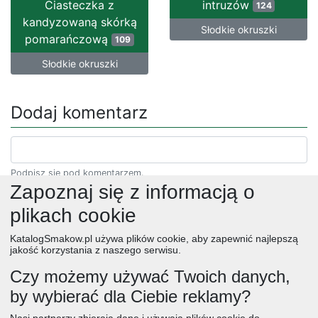
Ciasteczka z
intruzów
124
kandyzowaną skórką
Słodkie okruszki
pomarańczową
109
Słodkie okruszki
Dodaj komentarz
Podpisz się pod komentarzem.
Zapoznaj się z informacją o
plikach cookie
KatalogSmakow.pl używa plików cookie, aby zapewnić najlepszą
jakość korzystania z naszego serwisu.
Czy możemy używać Twoich danych,
by wybierać dla Ciebie reklamy?
obiad
ciasta
przepisy
desery
zupy
deser
śniadanie