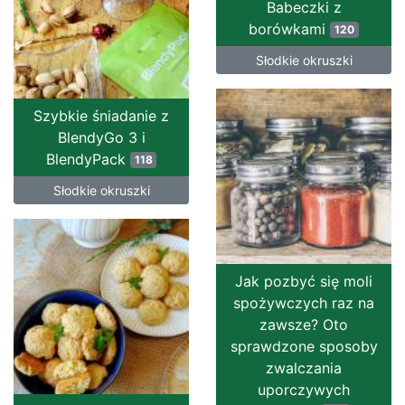
Babeczki z
borówkami
120
Słodkie okruszki
Szybkie śniadanie z
BlendyGo 3 i
BlendyPack
118
Słodkie okruszki
Jak pozbyć się moli
spożywczych raz na
zawsze? Oto
sprawdzone sposoby
zwalczania
uporczywych