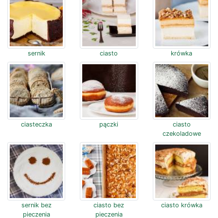
sernik
ciasto
krówka
ciasteczka
pączki
ciasto
czekoladowe
sernik bez
ciasto bez
ciasto krówka
pieczenia
pieczenia