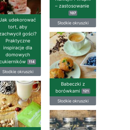
– zastosowanie
107
Jak udekorować
Słodkie okruszki
tort, aby
zachwycił gości?
Praktyczne
inspiracje dla
domowych
cukierników
114
Słodkie okruszki
Babeczki z
borówkami
121
Słodkie okruszki