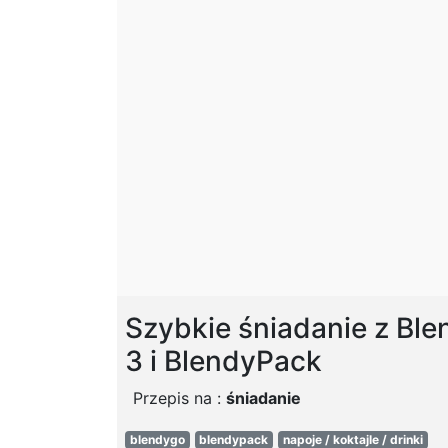
Szybkie śniadanie z Bl
3 i BlendyPack
Przepis na :
śniadanie
blendygo
blendypack
napoje / koktajle / drinki