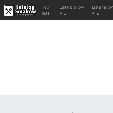
Top
Lista blogów
Lista tagó
lista
A-Z
A-Z