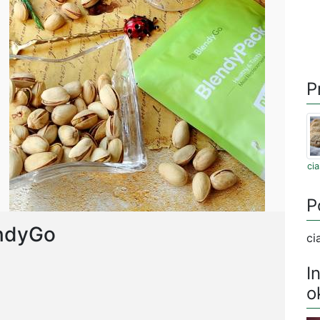
P
ci
P
endyGo
ci
I
o