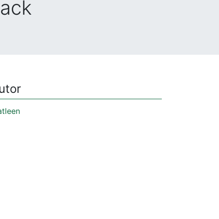
Pack
utor
tleen