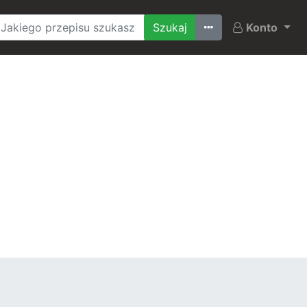
Ostatnio szukane
Konto