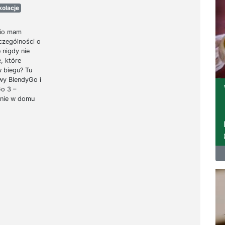
kolacje
nio mam
czególności o
 nigdy nie
, które
w biegu? Tu
wy BlendyGo i
Go 3 –
mnie w domu