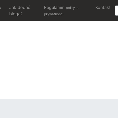
w
Jak dodać
Regulamin
Kontakt
polityka
bloga?
prywatności