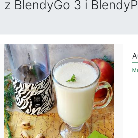
e z BlendyGo 3 i Blendy
A
Ma