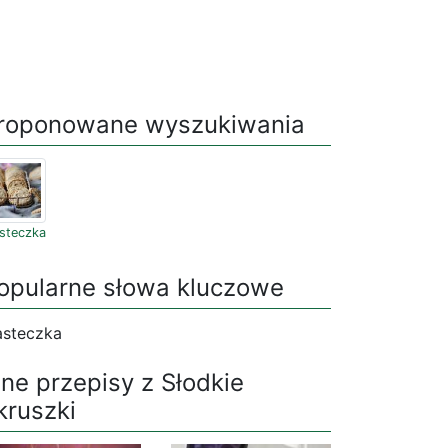
roponowane wyszukiwania
asteczka
opularne słowa kluczowe
asteczka
nne przepisy z Słodkie
kruszki