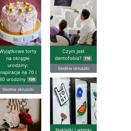
Wyjątkowe torty
Czym jest
na okrągłe
dentofobia?
116
urodziny:
Słodkie okruszki
Inspiracje na 70 i
80 urodziny
109
Słodkie okruszki
Naklejki i wlepki