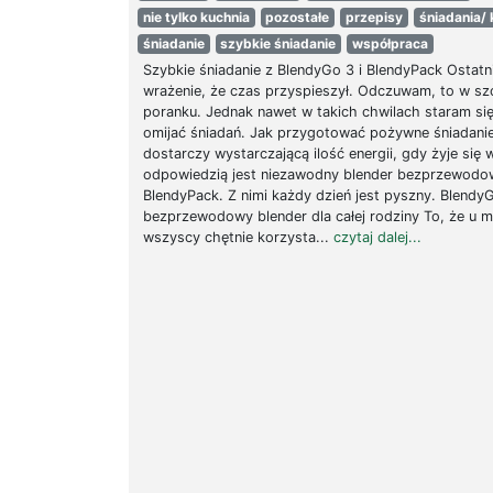
nie tylko kuchnia
pozostałe
przepisy
śniadania/ 
śniadanie
szybkie śniadanie
współpraca
Szybkie śniadanie z BlendyGo 3 i BlendyPack Ostat
wrażenie, że czas przyspieszył. Odczuwam, to w sz
poranku. Jednak nawet w takich chwilach staram się
omijać śniadań. Jak przygotować pożywne śniadanie
dostarczy wystarczającą ilość energii, gdy żyje się 
odpowiedzią jest niezawodny blender bezprzewodo
BlendyPack. Z nimi każdy dzień jest pyszny. Blendy
bezprzewodowy blender dla całej rodziny To, że u 
wszyscy chętnie korzysta...
czytaj dalej...