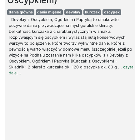
Oscypkiem)
dania główne
dania mięsne
devolay
kurczak
oscypek
Devolay z Oscypkiem, Ogórkiem i Papryką to smakowite,
pożywne danie przywodzące na myśl góralskie klimaty.
Delikatność kurczaka z charakterystycznym w smaku,
rozpływającym się oscypkiem i wyrazistą nutą konserwowych
warzyw to połączenie, które tworzy wykwintne danie, które z
pewnością warto włączyć w domowe menu (szczególnie jeżeli po
wizycie na Podhalu zostanie nam kilka oscypków ;) ) Devolay z
Oscypkiem, Ogórkiem i Papryką (Kurczak z Oscypkiem) -
Składniki: 2 piersi z kurczaka ok. 120 g oscypka ok. 80 g ...
czytaj
dalej...