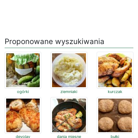
Proponowane wyszukiwania
ogórki
ziemniaki
kurczak
devolay
dania mięsne
bułki