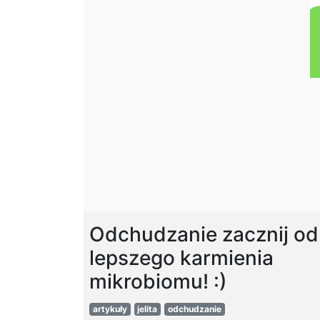
Odchudzanie zacznij od
lepszego karmienia
mikrobiomu! :)
artykuły
jelita
odchudzanie