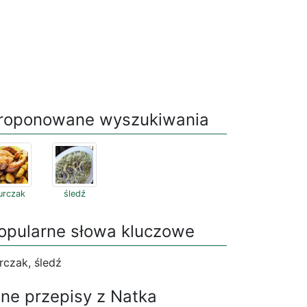
roponowane wyszukiwania
urczak
śledź
opularne słowa kluczowe
rczak, śledź
nne przepisy z Natka