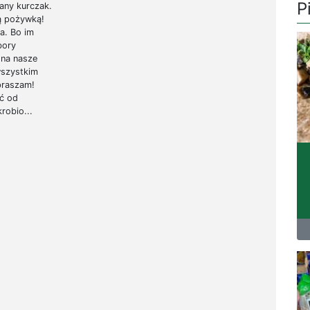
P
any kurczak.
ą pożywką!
wa. Bo im
bory
 na nasze
wszystkim
praszam!
ć od
robio...