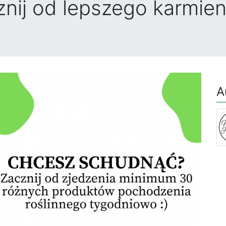
ij od lepszego karmieni
A