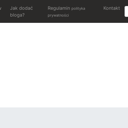
w
Jak dodać
Regulamin
Kontakt
polityka
bloga?
prywatności