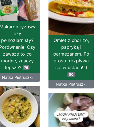
Makaron ryżowy
czy
pełnoziarnisty?
Omlet z chorizo,
Porównanie. Czy
papryką i
zawsze to co
parmezanem. Po
modne, znaczy
prostu rozpływa
lepsze?
się w ustach! :)
75
80
Natka Pietruszki
Natka Pietruszki