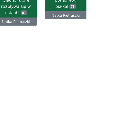
Ciacho, które
ponad 40g
rozpływa się w
białka!
78
ustach!
81
Natka Pietruszki
Natka Pietruszki