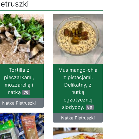
ietruszki
Tortilla z
Mus mango-chia
pieczarkami,
z pistacjami.
mozzarellą i
Delikatny, z
natką
nutką
76
egzotycznej
Natka Pietruszki
słodyczy.
80
Natka Pietruszki