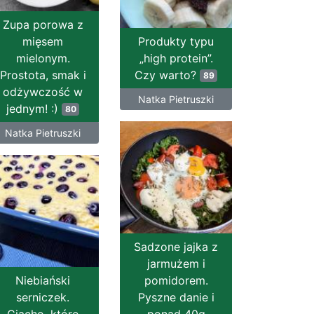
Zupa porowa z
mięsem
Produkty typu
mielonym.
„high protein”.
Prostota, smak i
Czy warto?
89
odżywczość w
Natka Pietruszki
jednym! :)
80
Natka Pietruszki
Sadzone jajka z
jarmużem i
Niebiański
pomidorem.
serniczek.
Pyszne danie i