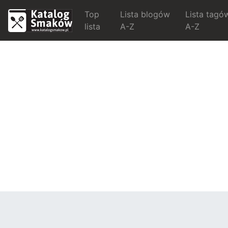
Top
Lista blogów
Lista tagó
lista
A-Z
A-Z