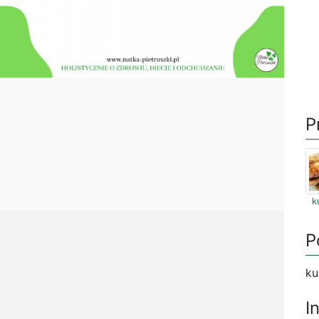
P
k
P
ku
I