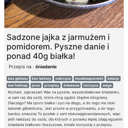
Sadzone jajka z jarmużem i
pomidorem. Pyszne danie i
ponad 40g białka!
Przepis na :
śniadanie
bez glutenu
bez laktozy
cukrzyca
insulinooporność
kolacje
low fodmap
pcos
przepisy
śniadania
tarczyca
wege
Kochani, zapraszam Was na pyszne, wysokobiałkowe śniadanko,
w sam raz dla osób, które chcą zgubić zbędne kilogramy.
Dlaczego? Ma sporo białka i syci na długo, a do tego ma niski
ładunek glikemiczny. Jest proste w przygotowaniu, a do tego
bardzo smaczne To posiłek z serii niskowęglowodanowych, więc
jeśli należysz do osób, dla których o poranku lepiej zdają egzamin
śniadania białkowo-tłuszczowe, śmiało korzystaj z przepisu.