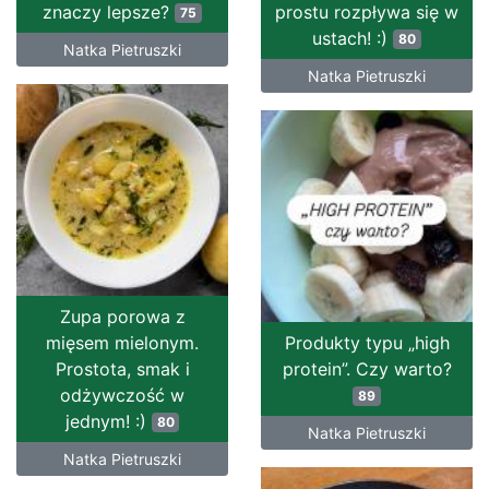
znaczy lepsze?
prostu rozpływa się w
75
ustach! :)
80
Natka Pietruszki
Natka Pietruszki
Zupa porowa z
mięsem mielonym.
Produkty typu „high
Prostota, smak i
protein”. Czy warto?
odżywczość w
89
jednym! :)
80
Natka Pietruszki
Natka Pietruszki