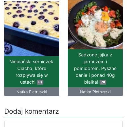
Sadzone jajka z
Niebiański serniczek.
jarmużem i
Ciacho, które
pomidorem. Pyszne
rozpływa się w
danie i ponad 40g
ustach!
białka!
81
78
Natka Pietruszki
Natka Pietruszki
Dodaj komentarz