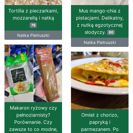
Tortilla z pieczarkami,
Mus mango-chia z
mozzarellą i natką
pistacjami. Delikatny,
z nutką egzotycznej
76
słodyczy.
80
Natka Pietruszki
Natka Pietruszki
Makaron ryżowy czy
pełnoziarnisty?
Omlet z chorizo,
Porównanie. Czy
papryką i
zawsze to co modne,
parmezanem. Po