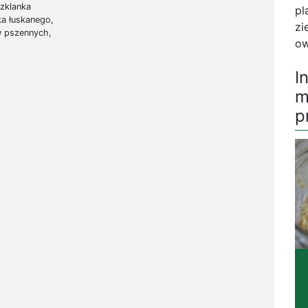
szklanka
pl
ka łuskanego,
zi
ów pszennych,
ow
I
m
p