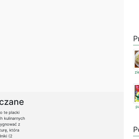
P
zi
aczane
p
 te placki
ch kulinarnych
zygnować z
P
urę, która
niki (2