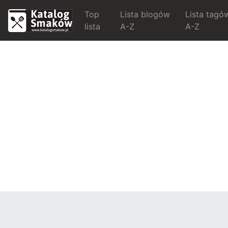
Top
Lista blogów
Lista tagó
lista
A-Z
A-Z