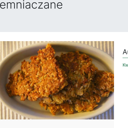
ziemniaczane
A
Kw