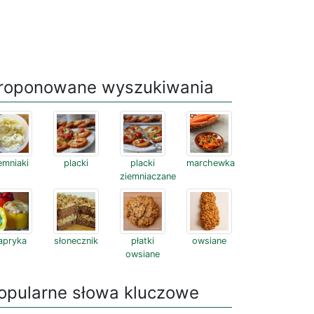
roponowane wyszukiwania
emniaki
placki
placki
marchewka
ziemniaczane
apryka
słonecznik
płatki
owsiane
owsiane
opularne słowa kluczowe