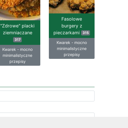
Fasolowe
"Zdrowe" placki
burgery z
ziemniaczane
pieczarkami
315
317
Kwarek - mocno
minimalistyczne
Kwarek - mocno
przepisy
minimalistyczne
przepisy