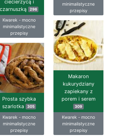
ciecierzycą i
minimalistyczne
czarnuszką
296
przepisy
Kwarek - mocno
minimalistyczne
przepisy
Makaron
kukurydziany
zapiekany z
Prosta szybka
porem i serem
szarlotka
305
309
Kwarek - mocno
Kwarek - mocno
minimalistyczne
minimalistyczne
przepisy
przepisy