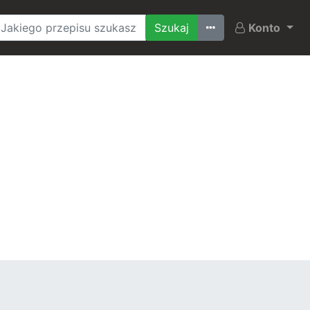
Ostatnio szukane
Konto