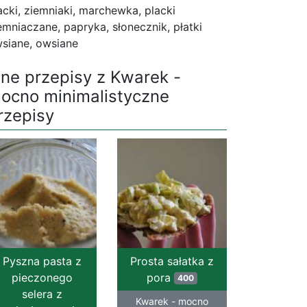
acki, ziemniaki, marchewka, placki
emniaczane, papryka, słonecznik, płatki
siane, owsiane
nne przepisy z Kwarek -
ocno minimalistyczne
rzepisy
Pyszna pasta z
Prosta sałatka z
pieczonego
pora
400
selera z
Kwarek - mocno