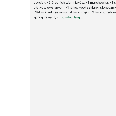
porcje): -5 średnich ziemniaków, -1 marchewka, -1 
płatków owsianych, -1 jajko, -pół szklanki słoneczni
-1/4 szklanki sezamu, -4 łyżki mąki, -3 łyżki otręb
-przyprawy: łyż...
czytaj dalej...