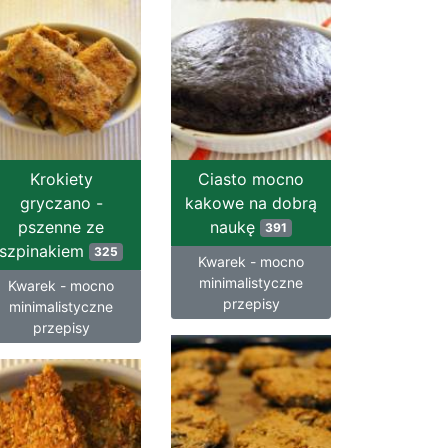
Krokiety
Ciasto mocno
gryczano -
kakowe na dobrą
pszenne ze
naukę
391
szpinakiem
325
Kwarek - mocno
minimalistyczne
Kwarek - mocno
przepisy
minimalistyczne
przepisy