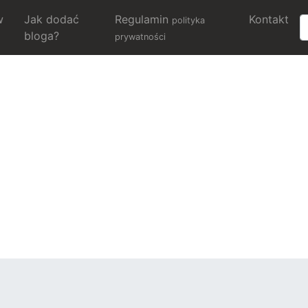
w
Jak dodać
Regulamin
Kontakt
polityka
bloga?
prywatności