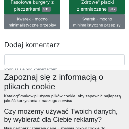
Fasolowe burgery z
"Zdrowe" placki
pieczarkami
ziemniaczane
315
317
Kwarek - mocno
Kwarek - mocno
minimalistyczne przepisy
minimalistyczne przepisy
Dodaj komentarz
Podpisz się pod komentarzem.
Zapoznaj się z informacją o
plikach cookie
KatalogSmakow.pl używa plików cookie, aby zapewnić najlepszą
jakość korzystania z naszego serwisu.
Czy możemy używać Twoich danych,
by wybierać dla Ciebie reklamy?
obiad
ciasta
przepisy
desery
zupy
deser
śniadanie
Nasi partnerzy zbierają dane i używają plików cookie do