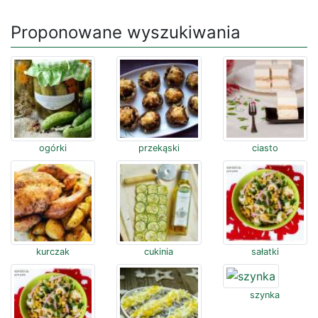
Proponowane wyszukiwania
ogórki
przekąski
ciasto
kurczak
cukinia
sałatki
szynka