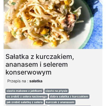
Sałatka z kurczakiem,
ananasem i selerem
konserwowym
Przepis na :
sałatka
ciasto makowe z jabłkami
ciasto na ptysie
co zrobić z selera naciowego
dobra sałatka z kurczakiem
jak zrobić sałatkę z selera
kurczak z ananasem