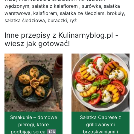
wędzonym, sałatka z kalafiorem , surówka, sałatka
warstwowa, kalafiorem, sałatka ze śledziem, brokuły,
sałatka śledziowa, buraczki, ryż
Inne przepisy z Kulinarnyblog.pl -
wiesz jak gotować!
Smakunie – domowe
Sałatka Caprese z
pierogi, które
grillowanymi
podbijają serca
brzoskwiniami i
126