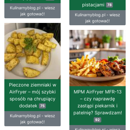
pistacjami
78
Kulinarnyblog.pl - wiesz
jak gotować!
Kulinarnyblog.pl - wiesz
jak gotować!
Pieczone ziemniaki w
AirFryer – mój szybki
MPM AirFryer MFR-13
sposób na chrupiący
– czy naprawdę
dodatek
zastąpi piekarnik i
75
patelnię? Sprawdzam!
Kulinarnyblog.pl - wiesz
92
jak gotować!
Kulinarnyblog.pl - wiesz