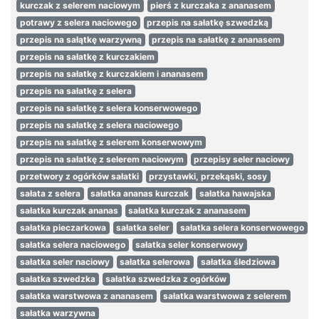
kurczak z selerem naciowym
pierś z kurczaka z ananasem
potrawy z selera naciowego
przepis na sałatkę szwedzką
przepis na sałątkę warzywną
przepis na sałatkę z ananasem
przepis na sałatkę z kurczakiem
przepis na sałatkę z kurczakiem i ananasem
przepis na sałatkę z selera
przepis na sałatkę z selera konserwowego
przepis na sałatkę z selera naciowego
przepis na sałatkę z selerem konserwowym
przepis na sałatkę z selerem naciowym
przepisy seler naciowy
przetwory z ogórków sałatki
przystawki, przekąski, sosy
sałata z selera
sałatka ananas kurczak
sałatka hawajska
sałatka kurczak ananas
sałatka kurczak z ananasem
sałatka pieczarkowa
sałatka seler
sałatka selera konserwowego
sałatka selera naciowego
sałatka seler konserwowy
sałatka seler naciowy
sałatka selerowa
sałatka śledziowa
sałatka szwedzka
sałatka szwedzka z ogórków
sałatka warstwowa z ananasem
sałatka warstwowa z selerem
sałatka warzywna