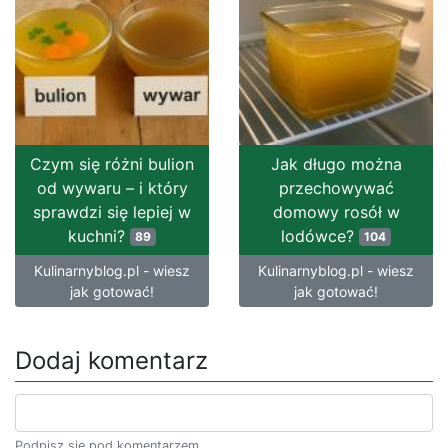
Czym się różni bulion
Jak długo można
od wywaru – i który
przechowywać
sprawdzi się lepiej w
domowy rosół w
kuchni?
lodówce?
89
104
Kulinarnyblog.pl - wiesz
Kulinarnyblog.pl - wiesz
jak gotować!
jak gotować!
Dodaj komentarz
Podpisz się pod komentarzem.