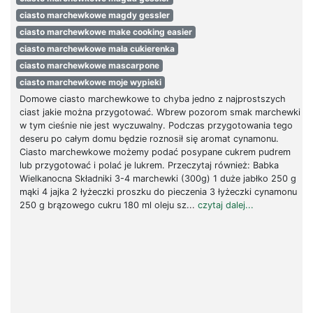
ciasto marchewkowe magdy gessler
ciasto marchewkowe make cooking easier
ciasto marchewkowe mała cukierenka
ciasto marchewkowe mascarpone
ciasto marchewkowe moje wypieki
Domowe ciasto marchewkowe to chyba jedno z najprostszych
ciast jakie można przygotować. Wbrew pozorom smak marchewki
w tym cieśnie nie jest wyczuwalny. Podczas przygotowania tego
deseru po całym domu będzie roznosił się aromat cynamonu.
Ciasto marchewkowe możemy podać posypane cukrem pudrem
lub przygotować i polać je lukrem. Przeczytaj również: Babka
Wielkanocna Składniki 3-4 marchewki (300g) 1 duże jabłko 250 g
mąki 4 jajka 2 łyżeczki proszku do pieczenia 3 łyżeczki cynamonu
250 g brązowego cukru 180 ml oleju sz...
czytaj dalej...