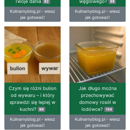
Twoje dania
węglowego?
82
98
Kulinarnyblog.pl - wiesz
Kulinarnyblog.pl - wiesz
jak gotować!
jak gotować!
Czym się różni bulion
Jak długo można
od wywaru – i który
przechowywać
sprawdzi się lepiej w
domowy rosół w
kuchni?
lodówce?
89
104
Kulinarnyblog.pl - wiesz
Kulinarnyblog.pl - wiesz
jak gotować!
jak gotować!