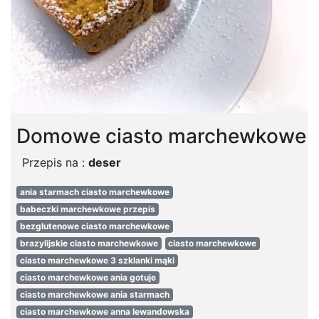
Domowe ciasto marchewkowe
Przepis na :
deser
ania starmach ciasto marchewkowe
babeczki marchewkowe przepis
bezglutenowe ciasto marchewkowe
brazylijskie ciasto marchewkowe
ciasto marchewkowe
ciasto marchewkowe 3 szklanki mąki
ciasto marchewkowe ania gotuje
ciasto marchewkowe ania starmach
ciasto marchewkowe anna lewandowska