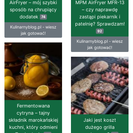
AirFryer – mój szybki
MPM AirFryer MFR-13
sposób na chrupiący
– czy naprawdę
dodatek
zastąpi piekarnik i
74
patelnię? Sprawdzam!
Kulinarnyblog.pl - wiesz
92
jak gotować!
Kulinarnyblog.pl - wiesz
jak gotować!
Fermentowana
cytryna – tajny
składnik marokańskiej
Jaki jest koszt
kuchni, który odmieni
dużego grilla